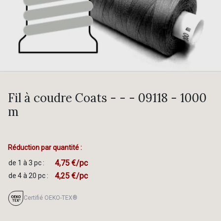
Fil à coudre Coats - - - 09118 - 1000
m
Réduction par quantité :
4,75 €/pc
de 1 à 3 pc :
4,25 €/pc
de 4 à 20 pc :
Certifié OEKO-TEX®