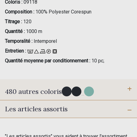
Coloris :
09118
Composition :
100% Polyester Corespun
Titrage :
120
Quantité :
1000 m
Temporalité :
Intemporel
Entretien :
Quantité moyenne par conditionnement :
10 pc;
480 autres coloris
...
Les articles assortis
Y0091 - Y0091
09882 - 09882
09700 - Noir
Y0092 - Y0092
"Les articles assortis" vous aident à trouver l'assortiment