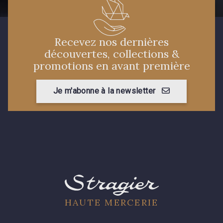
08178 - 08178
08135 - 08135
Recevez nos dernières
découvertes, collections &
08203 - 08203
08313 - 08313
promotions en avant première
Je m'abonne à la newsletter
08303 - 08303
08144 - 08144
A2120 - A2120
08388 - 08388
00293 - 00293
08320 - 08320
08516 - 08516
08537 - 08537
HAUTE MERCERIE