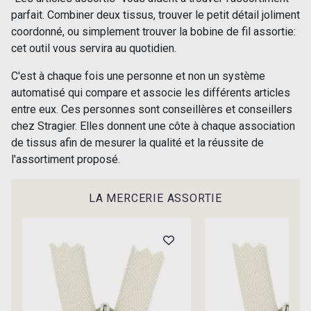
parfait. Combiner deux tissus, trouver le petit détail joliment
coordonné, ou simplement trouver la bobine de fil assortie:
00414 - 00414
09686 - 09686
Cadeau : 10% offerts sur votre
cet outil vous servira au quotidien.
commande !
C'est à chaque fois une personne et non un système
09870 - 09870
09824 - 09824
automatisé qui compare et associe les différents articles
Pour vous, couture rime avec détente ?
entre eux. Ces personnes sont conseillères et conseillers
Vous aimez les beaux tissus ?
chez Stragier. Elles donnent une côte à chaque association
Recevez chaque semaine un clin d’œil rempli de
09984 - 09984
09971 - 09971
de tissus afin de mesurer la qualité et la réussite de
nouveautés, d’inspirations et de promotions.
l'assortiment proposé.
Je m'abonne à la newsletter
09864 - 09864
00229 - 00229
LA MERCERIE ASSORTIE
C9945 - C9945
09963 - 09963
09491 - 09491
09671 - 09671