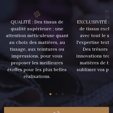
09301 - 09301
01700 - 01700
QUALITÉ : Des tissus de
EXCLUSIVITÉ : U
01712 - 01712 Blanc
01109 - 01109
qualité supérieure ; une
de tissus exclu
attention méticuleuse quant
avec tout le sa
01103 - 01103
01111 - 01111
au choix des matières, au
l'expertise texti
tissage, aux teintures ou
Des trésors te
impressions, pour vous
innovations tech
02710 - 02710 Ivoire clair
I7910 - I7910
proposer les meilleures
matières de tr
étoffes pour les plus belles
sublimer vos pro
Y1554 - Y1554
08163 - 08163
réalisations.
064YR - 064YR
08168 - 08168
08201 - 08201
08223 - 08223