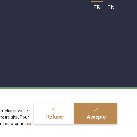
FR
EN
'améliorer votre
Refuser
Accepter
otre site. Pour
nt en cliquant
ici
ragier s.r.l.
BE 0772 618 163