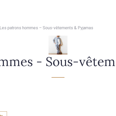
- FAQ
Contact
L'entreprise Stragier
Accès aux professi
Les patrons hommes – Sous-vêtements & Pyjamas
ommes - Sous-vêtem