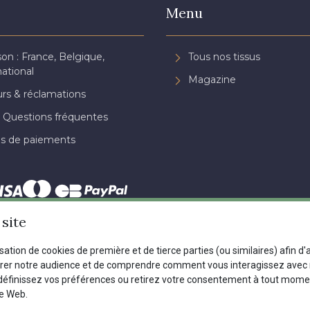
Menu
son : France, Belgique,
Tous nos tissus
national
Magazine
rs & réclamations
 Questions fréquentes
s de paiements
site
Dernière modification : 23/04/2025 08:49
isation de cookies de première et de tierce parties (ou similaires) afin d
urer notre audience et de comprendre comment vous interagissez avec n
définissez vos préférences ou retirez votre consentement à tout mome
nte
Politique de confidentialité
Paramétrage des cookies
A & C St
te Web.