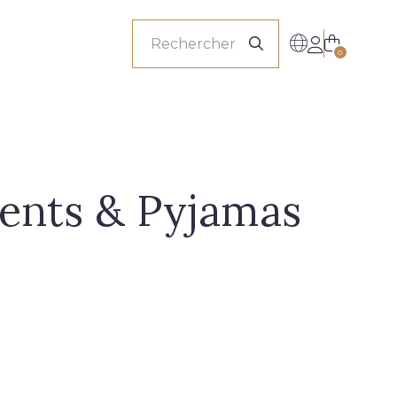
onnels
0
ents & Pyjamas