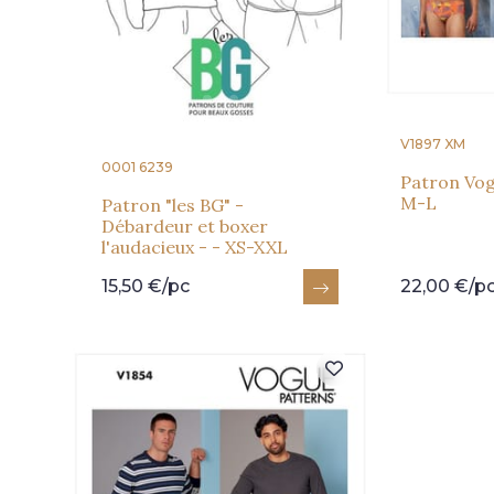
V1897 XM
0001 6239
Patron Vog
M-L
Patron "les BG" -
Débardeur et boxer
l'audacieux - - XS-XXL
15,50 €/pc
22,00 €/p