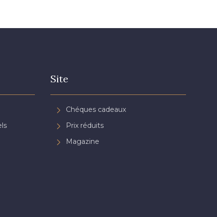
Site
Chéques cadeaux
ls
Prix réduits
Magazine