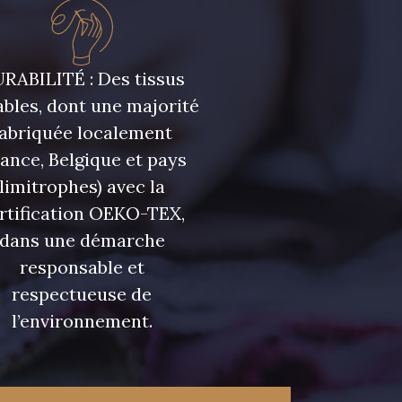
- 08108
C9309 - C9309
RABILITÉ : Des tissus
- 08331
00234 - 00234
bles, dont une majorité
fabriquée localement
- 08589
08569 - 08569
rance, Belgique et pays
limitrophes) avec la
- 00328
08570 - 08570
rtification OEKO-TEX,
dans une démarche
responsable et
- C2306
D0653 - D0653
respectueuse de
l’environnement.
- 08522
08398 - 08398