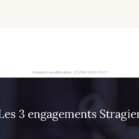
01700 - 01700
02710 - 02710 Ivoire clair
I7910 
Y1554 - Y1554
08163 - 08163
064YR 
08178 - 08178
08135 - 08135
08203 
Dernière modification : 07/08/2026 23:27
09316 - 09316
09303 - 09303
08303 
00293 - 00293
08320 - 08320
08516 
Les 3 engagements Stragie
08542 - 08542
08247 - 08247
H0234 