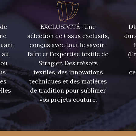
880YQ - 880YQ
08110 - 08110
08108 
 de
EXCLUSIVITÉ : Une
DU
D0982 - D0982
08243 - 08243
08331 
une
sélection de tissus exclusifs,
dura
quant
conçus avec tout le savoir-
02350 - 02350
00322 - 00322
08589 
 au
faire et l'expertise textile de
(F
 ou
Stragier. Des trésors
00359 - 00359
08813 - 08813
00328 
us
textiles, des innovations
ce
res
techniques et des matières
lles
de tradition pour sublimer
02362 - 02362
02319 - 02319
C2306 
vos projets couture.
08381 - 08381
08324 - 08324
08522 