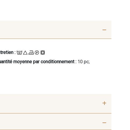
tretien :
antité moyenne par conditionnement :
10 pc;
- 00414
09686 - 09686