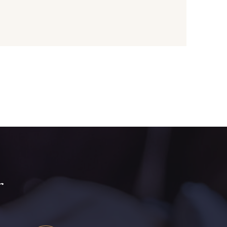
- I7910
01109 - 01109
- 064YR
08168 - 08168
- 08203
08313 - 08313
- 08303
08144 - 08144
- 08516
08537 - 08537
r
- H0234
08541 - 08541