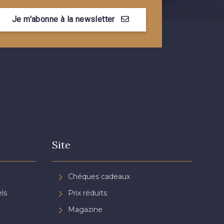
- 08805
08581 - 08581
Je m'abonne à la newsletter
- 08432
08574 - 08574
- 08370
08454 - 08454
- 02344
02343 - 02343
Site
- 08548
08755 - 08755
Chéques cadeaux
- 08964
08884 - 08884
ls
Prix réduits
Magazine
- 08963
053YR - 053YR