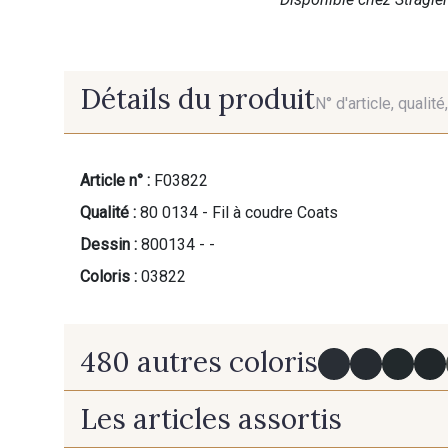
Détails du produit
N° d'article, qualit
Article n° :
F03822
Qualité :
80 0134 - Fil à coudre Coats
Dessin :
800134 - -
Coloris :
03822
480 autres coloris
Les articles assortis
Y0091 - Y0091
09882 - 09882