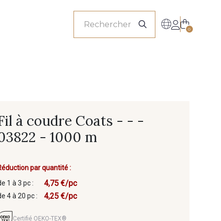
onnels
0
Fil à coudre Coats - - -
03822 - 1000 m
Réduction par quantité :
4,75 €/pc
de 1 à 3 pc :
4,25 €/pc
de 4 à 20 pc :
Certifié OEKO-TEX®