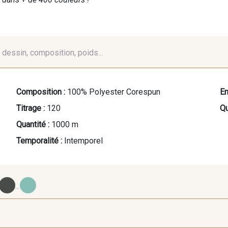
é, dessin, composition, poids...
Composition :
100% Polyester Corespun
En
Titrage :
120
Qu
Quantité :
1000 m
Temporalité :
Intemporel
...
09700 - Noir
Y0092 - Y0092
00414 