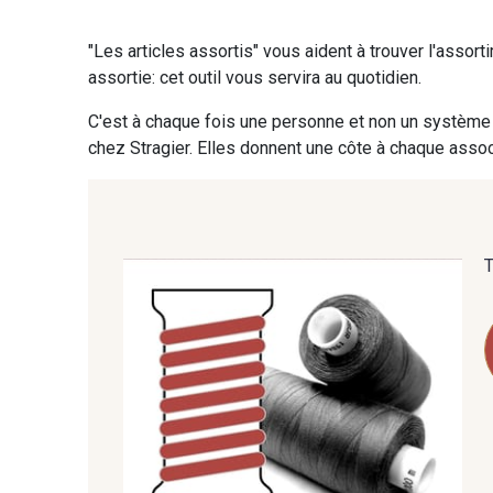
"Les articles assortis" vous aident à trouver l'assort
09870 - 09870
09824 - 09824
assortie: cet outil vous servira au quotidien.
C'est à chaque fois une personne et non un système 
C9945 - C9945
09963 - 09963
chez Stragier. Elles donnent une côte à chaque associ
09685 - 09685
09635 - 09635
09606 - 09606
09992 - 09992
09149 - 09149
09674 - 09674
09115 - 09115
09138 - 09138