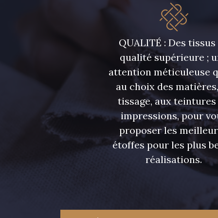
08362 - 08362
08418 - 08418
QUALITÉ : Des tissus
Y1062 - Y1062
00473 - 00473
qualité supérieure ; 
attention méticuleuse 
08597 - 08597
08524 - 08524
au choix des matières,
tissage, aux teintures
08565 - 08565
00506 - 00506
impressions, pour vo
proposer les meilleu
étoffes pour les plus be
02370 - 02370
01455 - 01455
réalisations.
02322 - 02322
08184 - 08184