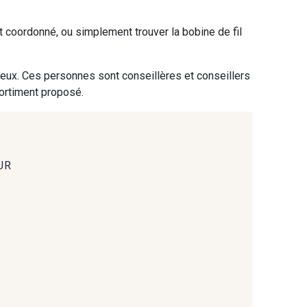
ent coordonné, ou simplement trouver la bobine de fil
- 09864
00229 - 00229
 eux. Ces personnes sont conseillères et conseillers
- 09666
09582 - 09582
sortiment proposé.
- C9375
09699 - 09699
UR
- 09618
C9939 - C9939
- 09404
09424 - 09424
- 09581
09389 - 09389