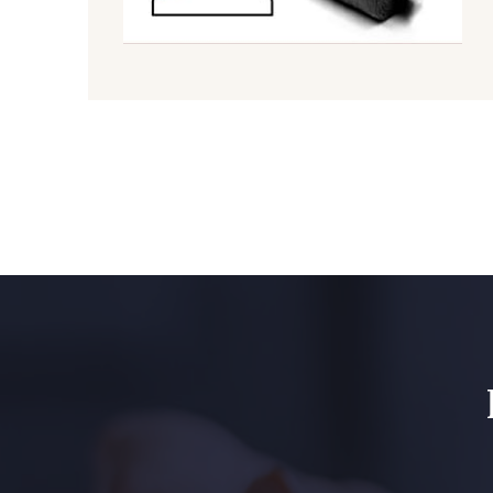
09612 - 09612
01712 - 01712 Blanc
01103 - 01103
01111 - 01111
08201 - 08201
08223 - 08223
08563 - 08563
09322 - 09322
A2120 - A2120
08388 - 08388
08335 - 08335
08383 - 08383