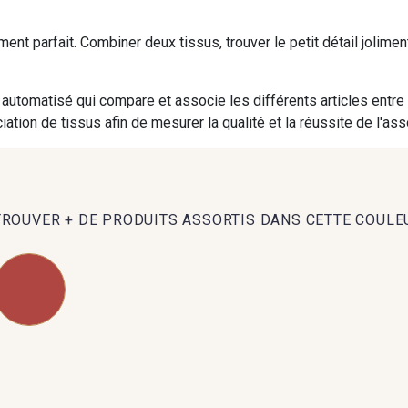
iment parfait. Combiner deux tissus, trouver le petit détail jolim
09984 - 09984
09971 - 09971
09864 
automatisé qui compare et associe les différents articles entre
09491 - 09491
09671 - 09671
09666 
ation de tissus afin de mesurer la qualité et la réussite de l'as
09493 - 09493
09390 - 09390
C9375 
TROUVER + DE PRODUITS ASSORTIS DANS CETTE COULE
09853 - 09853
09649 - 09649
09618 
Y1555 - Y1555
09155 - 09155
09404 
09301 - 09301
C9373 - C9373
09581 