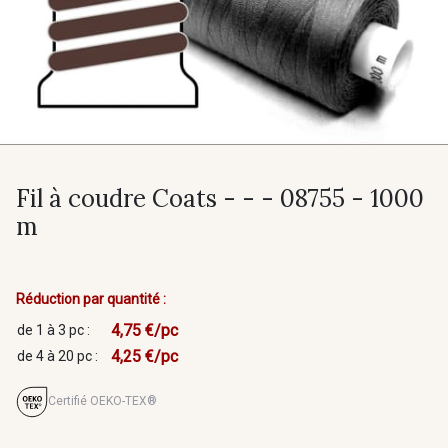
Fil à coudre Coats - - - 08755 - 1000
m
Réduction par quantité :
4,75 €/pc
de 1 à 3 pc :
4,25 €/pc
de 4 à 20 pc :
Certifié OEKO-TEX®