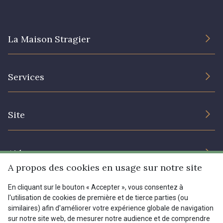
08178 - 08178
08135 - 08135
La Maison Stragier
08203 - 08203
08313 - 08313
L’entreprise
Services
Engagement durable et certificats
08303 - 08303
08144 - 08144
Conditions générales de vente
Nous contacter
Site
Paramétrage des cookies
Services aux professionnels
A2120 - A2120
08388 - 08388
Magasins
Chéques cadeaux
Aide
Prix réduits
00293 - 00293
08320 - 08320
A propos des cookies en usage sur notre site
Magazine
Livraison : France, Belgique, International
En cliquant sur le bouton « Accepter », vous consentez à
Menu
l'utilisation de cookies de première et de tierce parties (ou
08516 - 08516
08537 - 08537
Retours & réclamations
similaires) afin d'améliorer votre expérience globale de navigation
sur notre site web, de mesurer notre audience et de comprendre
FAQ - Questions fréquentes
Tous nos tissus