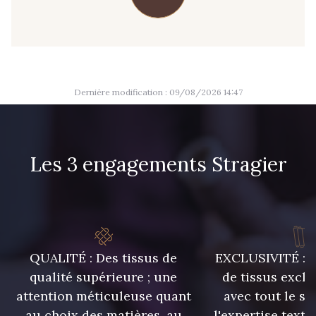
09666 - 09666
09582 - 09582
09685 - 09685
09635 - 09635
Dernière modification : 09/08/2026 14:47
09493 - 09493
09390 - 09390
Les 3 engagements Stragier
C9375 - C9375
09699 - 09699
09606 - 09606
09992 - 09992
QUALITÉ : Des tissus de
EXCLUSIVITÉ : U
09853 - 09853
09649 - 09649
qualité supérieure ; une
de tissus exclu
attention méticuleuse quant
avec tout le sa
09618 - 09618
C9939 - C9939
au choix des matières, au
l'expertise texti