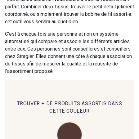
parfait. Combiner deux tissus, trouver le petit détail joliment
coordonné, ou simplement trouver la bobine de fil assortie:
00414 - 00414
09686 - 09686
cet outil vous servira au quotidien.
C'est à chaque fois une personne et non un système
09870 - 09870
09824 - 09824
automatisé qui compare et associe les différents articles
entre eux. Ces personnes sont conseillères et conseillers
chez Stragier. Elles donnent une côte à chaque association
09984 - 09984
09971 - 09971
de tissus afin de mesurer la qualité et la réussite de
l'assortiment proposé.
09864 - 09864
00229 - 00229
C9945 - C9945
09963 - 09963
TROUVER + DE PRODUITS ASSORTIS DANS
CETTE COULEUR
09491 - 09491
09671 - 09671