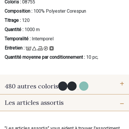
Coloris :
08755
Composition :
100% Polyester Corespun
Titrage :
120
Quantité :
1000 m
Temporalité :
Intemporel
Entretien :
Quantité moyenne par conditionnement :
10 pc;
480 autres coloris
...
Les articles assortis
Y0091 - Y0091
09882 - 09882
09700 - Noir
Y0092 - Y0092
"Les articles assortis" vous aident à trouver l'assortiment