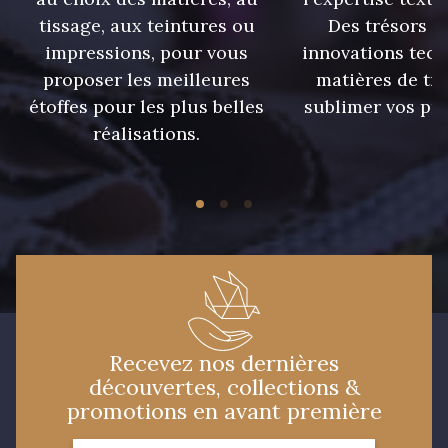
tissage, aux teintures ou
Des trésors te
impressions, pour vous
innovations tech
09674 - 09674
09149 - 09149
proposer les meilleures
matières de tr
étoffes pour les plus belles
sublimer vos pro
Y1555 - Y1555
09155 - 09155
réalisations.
09404 - 09404
09424 - 09424
09115 - 09115
09138 - 09138
09301 - 09301
C9373 - C9373
Recevez nos dernières
découvertes, collections &
09581 - 09581
09389 - 09389
promotions en avant première