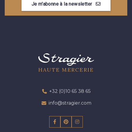
Je m'abonne à la newsletter
09612 - 09612
01700 - 01700
01712 - 01712 Blanc
02710 - 02710 Ivoire clair
I7910 - I7910
01109 - 01109
01103 - 01103
01111 - 01111
HAUTE MERCERIE
Y1554 - Y1554
08163 - 08163
+32 (0)10 65 38 65
info@stragier.com
064YR - 064YR
08168 - 08168
08201 - 08201
08223 - 08223