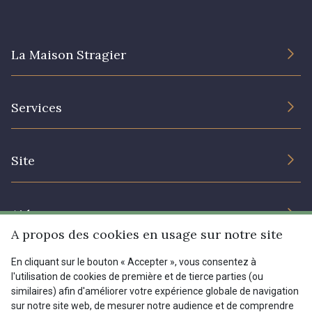
08135 - 08135
08203 - 08203
La Maison Stragier
08313 - 08313
08563 - 08563
L’entreprise
Services
Engagement durable et certificats
09322 - 09322
09316 - 09316
Conditions générales de vente
Nous contacter
Site
Paramétrage des cookies
Services aux professionnels
09303 - 09303
08303 - 08303
Magasins
Chéques cadeaux
Aide
Prix réduits
08144 - 08144
A2120 - A2120
A propos des cookies en usage sur notre site
Magazine
Livraison : France, Belgique, International
En cliquant sur le bouton « Accepter », vous consentez à
Menu
l'utilisation de cookies de première et de tierce parties (ou
08388 - 08388
00293 - 00293
Retours & réclamations
similaires) afin d'améliorer votre expérience globale de navigation
sur notre site web, de mesurer notre audience et de comprendre
FAQ - Questions fréquentes
Tous nos tissus