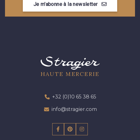
Je m'abonne à la newsletter
09612 - 09612
01712 - 01712 Blanc
01700 - 01700
02710 - 02710 Ivoire clair
I7910 - I7910
01109 - 01109
01111 - 01111
Y1554 - Y1554
HAUTE MERCERIE
08163 - 08163
064YR - 064YR
+32 (0)10 65 38 65
info@stragier.com
08168 - 08168
08201 - 08201
08223 - 08223
08178 - 08178