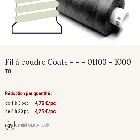
Fil à coudre Coats - - - 01103 - 1000
m
Réduction par quantité :
4,75 €/pc
de 1 à 3 pc :
4,25 €/pc
de 4 à 20 pc :
Certifié OEKO-TEX®