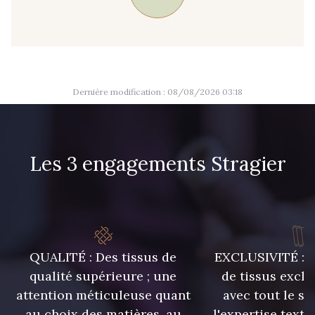
09666 - 09666
09582 - 09582
09685 - 09685
09635 - 09635
Dernière modification : 08/08/2026 03:18
09493 - 09493
09390 - 09390
Les 3 engagements Stragier
C9375 - C9375
09699 - 09699
09606 - 09606
09992 - 09992
QUALITÉ : Des tissus de
EXCLUSIVITÉ : U
09853 - 09853
09649 - 09649
qualité supérieure ; une
de tissus exclu
attention méticuleuse quant
avec tout le sa
09618 - 09618
C9939 - C9939
au choix des matières, au
l'expertise texti