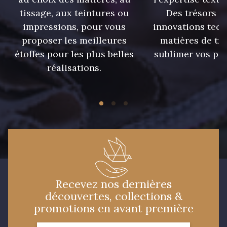
tissage, aux teintures ou
Des trésors te
impressions, pour vous
innovations tech
09149 - 09149
09674 - 09674
proposer les meilleures
matières de tr
étoffes pour les plus belles
sublimer vos pro
Y1555 - Y1555
09155 - 09155
réalisations.
09404 - 09404
09424 - 09424
09115 - 09115
09138 - 09138
09301 - 09301
C9373 - C9373
Recevez nos dernières
découvertes, collections &
09581 - 09581
09389 - 09389
promotions en avant première