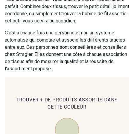
parfait. Combiner deux tissus, trouver le petit détail joliment
coordonné, ou simplement trouver la bobine de fil assortie:
00414 - 00414
09686 - 09686
cet outil vous servira au quotidien.
C'est à chaque fois une personne et non un système
09870 - 09870
09824 - 09824
automatisé qui compare et associe les différents articles
entre eux. Ces personnes sont conseillères et conseillers
chez Stragier. Elles donnent une côte à chaque association
09984 - 09984
09971 - 09971
de tissus afin de mesurer la qualité et la réussite de
l'assortiment proposé.
09864 - 09864
00229 - 00229
C9945 - C9945
09963 - 09963
TROUVER + DE PRODUITS ASSORTIS DANS
CETTE COULEUR
09491 - 09491
09671 - 09671