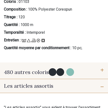
Coloris :
01103
Composition :
100% Polyester Corespun
Titrage :
120
Quantité :
1000 m
Temporalité :
Intemporel
Entretien :
Quantité moyenne par conditionnement :
10 pc;
480 autres coloris
...
Les articles assortis
Y0091 - Y0091
09882 - 09882
09700 - Noir
Y0092 - Y0092
"Les articles assortis" vous aident à trouver l'assortiment