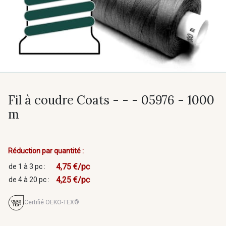
Fil à coudre Coats - - - 05976 - 1000
m
Réduction par quantité :
4,75 €/pc
de 1 à 3 pc :
4,25 €/pc
de 4 à 20 pc :
Certifié OEKO-TEX®