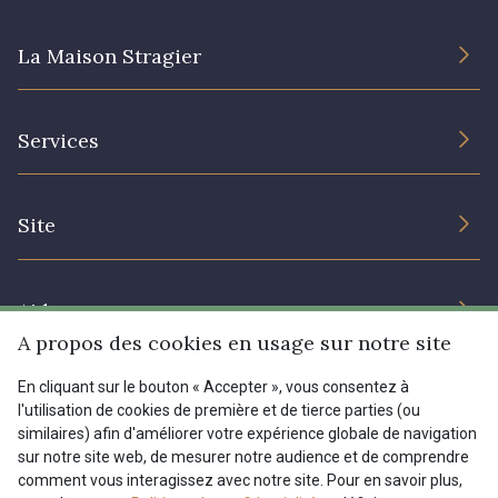
La Maison Stragier
08362 - 08362
08418 - 08418
L’entreprise
880YQ - 880YQ
08110 - 08110
Services
Engagement durable et certificats
Conditions générales de vente
Nous contacter
08108 - 08108
C9309 - C9309
Site
Paramétrage des cookies
Services aux professionnels
Y1062 - Y1062
00473 - 00473
Magasins
Chéques cadeaux
Aide
Prix réduits
A propos des cookies en usage sur notre site
D0982 - D0982
08243 - 08243
Magazine
Livraison : France, Belgique, International
En cliquant sur le bouton « Accepter », vous consentez à
Menu
l'utilisation de cookies de première et de tierce parties (ou
Retours & réclamations
similaires) afin d'améliorer votre expérience globale de navigation
08331 - 08331
00234 - 00234
sur notre site web, de mesurer notre audience et de comprendre
FAQ - Questions fréquentes
Tous nos tissus
comment vous interagissez avec notre site. Pour en savoir plus,
FR
EN