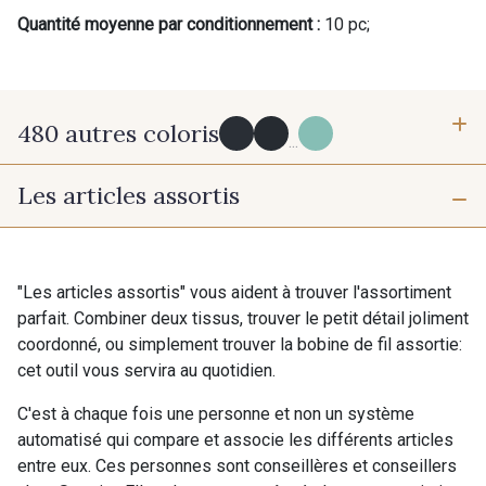
Quantité moyenne par conditionnement :
10 pc;
480 autres coloris
...
Les articles assortis
Y0091 - Y0091
09882 - 09882
Cadeau : 10% offerts sur votre
commande !
09700 - Noir
Y0092 - Y0092
"Les articles assortis" vous aident à trouver l'assortiment
Pour vous, couture rime avec détente ?
parfait. Combiner deux tissus, trouver le petit détail joliment
Vous aimez les beaux tissus ?
coordonné, ou simplement trouver la bobine de fil assortie:
Recevez chaque semaine un clin d’œil rempli de
00414 - 00414
09686 - 09686
cet outil vous servira au quotidien.
nouveautés, d’inspirations et de promotions.
C'est à chaque fois une personne et non un système
09870 - 09870
09824 - 09824
Je m'abonne à la newsletter
automatisé qui compare et associe les différents articles
entre eux. Ces personnes sont conseillères et conseillers