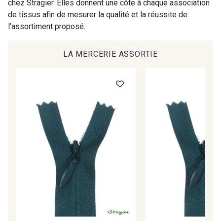
chez Stragier. Elles donnent une côte à chaque association
09984 - 09984
09971 - 09971
de tissus afin de mesurer la qualité et la réussite de
l'assortiment proposé.
09864 - 09864
00229 - 00229
LA MERCERIE ASSORTIE
C9945 - C9945
09963 - 09963
09491 - 09491
09671 - 09671
09666 - 09666
09582 - 09582
09685 - 09685
09635 - 09635
09493 - 09493
09390 - 09390