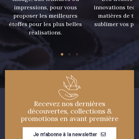
impressions, pour vous
innovations tech
proposer les meilleures
matières de tr
08168 - 08168
08201 - 08201
étoffes pour les plus belles
sublimer vos pro
réalisations.
08223 - 08223
08178 - 08178
08135 - 08135
08203 - 08203
08313 - 08313
02710 - 02710 Ivoire clair
I7910 - I7910
01109 - 01109
Recevez nos dernières
découvertes, collections &
promotions en avant première
01103 - 01103
01111 - 01111
Je m'abonne à la newsletter