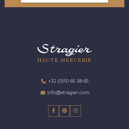
08303 - 08303
08144 - 08144
A2120 - A2120
08388 - 08388
00293 - 00293
08320 - 08320
HAUTE MERCERIE
08516 - 08516
08537 - 08537
+32 (0)10 65 38 65
08335 - 08335
08383 - 08383
info@stragier.com
08542 - 08542
08247 - 08247
H0234 - H0234
08541 - 08541