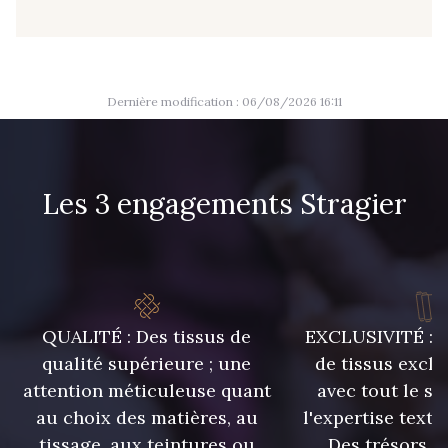
09389 - 09389
09612 - 09612
Y1555 - Y1555
09155 - 09155
Dernière modification : 06/08/2026 16:11
09404 - 09404
09424 - 09424
Les 3 engagements Stragier
09115 - 09115
09138 - 09138
09301 - 09301
01712 - 01712 Blanc
QUALITÉ : Des tissus de
EXCLUSIVITÉ : U
01700 - 01700
Y1554 - Y1554
qualité supérieure ; une
de tissus exclu
attention méticuleuse quant
avec tout le sa
au choix des matières, au
l'expertise texti
08163 - 08163
064YR - 064YR
tissage, aux teintures ou
Des trésors te