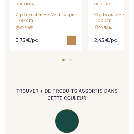
0001 1604
0001 1435
Zip Invisible - - Vert Jaspe
Zip Invisible - - 
C9375 - C9375
09699 - 09699
- 60 cm
- 22 cm
95%
95%
09606 - 09606
09992 - 09992
3,75 €/pc
2,45 €/pc
09853 - 09853
09618 - 09618
C9939 - C9939
09649 - 09649
TROUVER + DE PRODUITS ASSORTIS DANS
09149 - 09149
09674 - 09674
CETTE COULEUR
C9373 - C9373
09581 - 09581