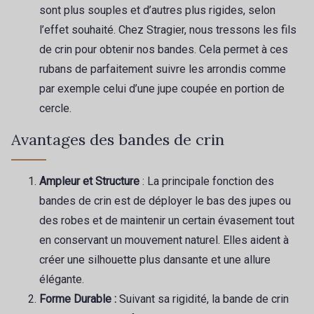
sont plus souples et d’autres plus rigides, selon
l’effet souhaité. Chez Stragier, nous tressons les fils
de crin pour obtenir nos bandes. Cela permet à ces
rubans de parfaitement suivre les arrondis comme
par exemple celui d’une jupe coupée en portion de
Cadeau : 10% offerts sur votre
cercle.
commande !
Avantages des bandes de crin
Pour vous, couture rime avec détente ?
Vous aimez les beaux tissus ?
Recevez chaque semaine un clin d’œil rempli de
Ampleur et Structure
: La principale fonction des
nouveautés, d’inspirations et de promotions.
bandes de crin est de déployer le bas des jupes ou
des robes et de maintenir un certain évasement tout
Je m'abonne à la newsletter
en conservant un mouvement naturel. Elles aident à
créer une silhouette plus dansante et une allure
élégante.
Forme Durable :
Suivant sa rigidité, la bande de crin