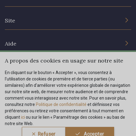
Engagement durable et certificats
Conditions générales de vente
Nous contacter
Site
Paramétrage des cookies
Services aux professionnels
Magasins
Chéques cadeaux
Aide
Prix réduits
A propos des cookies en usage sur notre site
Magazine
Livraison : France, Belgique, International
Menu
En cliquant sur le bouton « Accepter », vous consentez à
Retours & réclamations
l'utilisation de cookies de première et de tierce parties (ou
FAQ - Questions fréquentes
Tous nos tissus
similaires) afin d'améliorer votre expérience globale de navigation
FR
EN
sur notre site web, de mesurer notre audience et de comprendre
Modes de paiements
Magazine
comment vous interagissez avec notre site. Pour en savoir plus,
Dernière modification : 22/07/2025 11:37
consultez notre
Politique de confidentialité
et définissez vos
préférences ou retirez votre consentement à tout moment en
cliquant
ici
ou sur le lien « Paramétrage des cookies » au bas de
notre site Web.
Conditions générales de vente
Politique de confidentialité
Refuser
Accepter