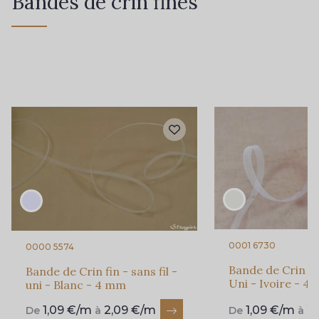
Bandes de crin fines
0001 6730
0000 5574
Bande de Crin fin
Bande de Crin fin - sans fil -
Uni - Ivoire - 4
uni - Blanc - 4 mm
1,09 €/m
2,09 €/m
1,09 €/m
2
De
à
De
à