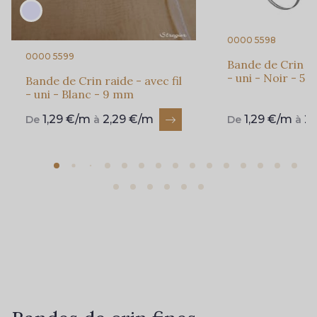
0000 5598
0000 5599
Bande de Crin rai
- uni - Noir - 5
Bande de Crin raide - avec fil
- uni - Blanc - 9 mm
1,29 €/m
2,29 €/m
1,29 €/m
2
De
à
De
à