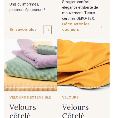
Stragier: confort,
Unis ou imprimés,
élégance et liberté de
plusieurs épaisseurs !
mouvement. Tissus
certifiés OEKO-TEX.
Découvrez les
En savoir plus
couleurs
VELOURS & EXTENSIBLE
VELOURS
Velours
Velours
côtelé
Côtelé