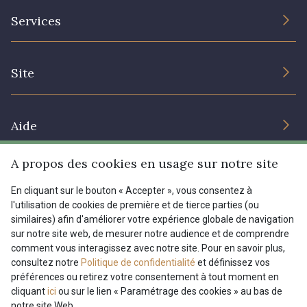
L’entreprise
Services
Engagement durable et certificats
Conditions générales de vente
Nous contacter
Site
Paramétrage des cookies
Services aux professionnels
Magasins
Chéques cadeaux
Aide
Prix réduits
A propos des cookies en usage sur notre site
Magazine
Livraison : France, Belgique, International
Menu
En cliquant sur le bouton « Accepter », vous consentez à
Retours & réclamations
l'utilisation de cookies de première et de tierce parties (ou
FAQ - Questions fréquentes
Tous nos tissus
similaires) afin d'améliorer votre expérience globale de navigation
FR
EN
sur notre site web, de mesurer notre audience et de comprendre
Modes de paiements
Magazine
comment vous interagissez avec notre site. Pour en savoir plus,
Dernière modification : 30/04/2025 10:38
consultez notre
Politique de confidentialité
et définissez vos
préférences ou retirez votre consentement à tout moment en
cliquant
ici
ou sur le lien « Paramétrage des cookies » au bas de
notre site Web.