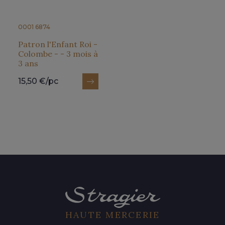
0001 6874
Patron l'Enfant Roi -
Colombe - - 3 mois à
3 ans
15,50 €/pc
HAUTE MERCERIE