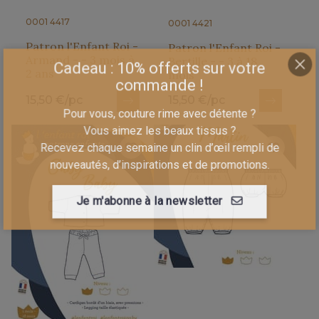
0001 4417
0001 4421
Patron l'Enfant Roi -
Patron l'Enfant Roi -
Armand - - 3 mois à
Bertille - - 3 à 18
2 ans
mois
Cadeau : 10% offerts sur votre
15,50 €/pc
15,50 €/pc
commande !
Pour vous, couture rime avec détente ?
Vous aimez les beaux tissus ?
Recevez chaque semaine un clin d’œil rempli de
nouveautés, d’inspirations et de promotions.
Je m'abonne à la newsletter