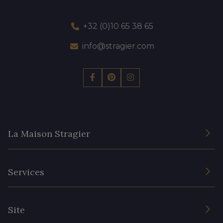
+32 (0)10 65 38 65
info@stragier.com
La Maison Stragier
L’entreprise
Services
Engagement durable et certificats
Conditions générales de vente
Nous contacter
Site
Paramétrage des cookies
Services aux professionnels