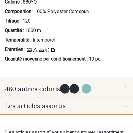
Coloris :
880YQ
Composition :
100% Polyester Corespun
Titrage :
120
Quantité :
1000 m
Temporalité :
Intemporel
Entretien :
Quantité moyenne par conditionnement :
10 pc;
480 autres coloris
...
Les articles assortis
Y0091 - Y0091
09882 - 09882
09700 - Noir
Y0092 - Y0092
"Les articles assortis" vous aident à trouver l'assortiment