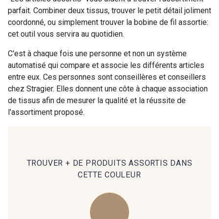
parfait. Combiner deux tissus, trouver le petit détail joliment
coordonné, ou simplement trouver la bobine de fil assortie:
00414 - 00414
09686 - 09686
cet outil vous servira au quotidien.
C'est à chaque fois une personne et non un système
09870 - 09870
09824 - 09824
automatisé qui compare et associe les différents articles
entre eux. Ces personnes sont conseillères et conseillers
chez Stragier. Elles donnent une côte à chaque association
09984 - 09984
09971 - 09971
de tissus afin de mesurer la qualité et la réussite de
l'assortiment proposé.
09864 - 09864
00229 - 00229
C9945 - C9945
09963 - 09963
TROUVER + DE PRODUITS ASSORTIS DANS
CETTE COULEUR
09491 - 09491
09671 - 09671