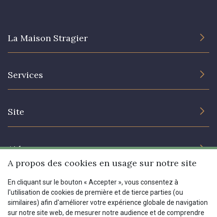
I7910 - I7910
01109 - 01109
La Maison Stragier
01103 - 01103
01111 - 01111
L’entreprise
Services
Engagement durable et certificats
00473 - 00473
D0982 - D0982
Conditions générales de vente
Nous contacter
Site
Paramétrage des cookies
Services aux professionnels
08243 - 08243
08331 - 08331
Magasins
Chéques cadeaux
Aide
Prix réduits
00234 - 00234
08597 - 08597
A propos des cookies en usage sur notre site
Magazine
Livraison : France, Belgique, International
En cliquant sur le bouton « Accepter », vous consentez à
Menu
l'utilisation de cookies de première et de tierce parties (ou
08563 - 08563
09322 - 09322
Retours & réclamations
similaires) afin d'améliorer votre expérience globale de navigation
sur notre site web, de mesurer notre audience et de comprendre
FAQ - Questions fréquentes
Tous nos tissus