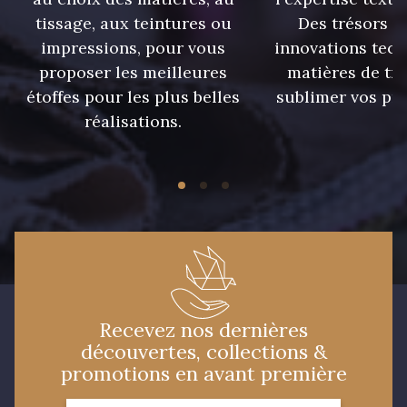
tissage, aux teintures ou
Des trésors te
impressions, pour vous
innovations tech
09674 - 09674
09149 - 09149
proposer les meilleures
matières de tr
étoffes pour les plus belles
sublimer vos pro
Y1555 - Y1555
09155 - 09155
réalisations.
09404 - 09404
09424 - 09424
09115 - 09115
09138 - 09138
09301 - 09301
C9373 - C9373
Recevez nos dernières
découvertes, collections &
09581 - 09581
09389 - 09389
promotions en avant première