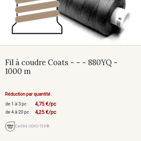
Fil à coudre Coats - - - 880YQ -
1000 m
Réduction par quantité :
4,75 €/pc
de 1 à 3 pc :
4,25 €/pc
de 4 à 20 pc :
Certifié OEKO-TEX®