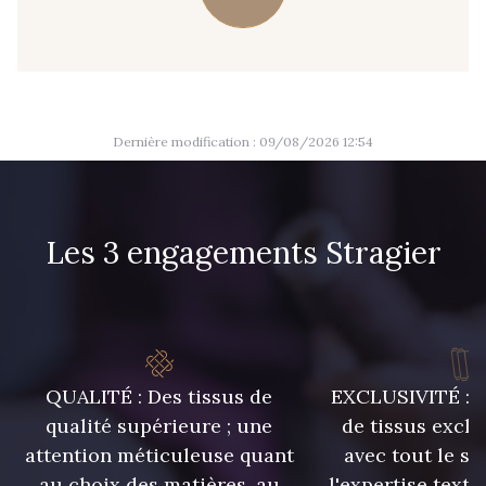
09666 - 09666
09582 - 09582
09685 - 09685
09635 - 09635
Dernière modification : 09/08/2026 12:54
09493 - 09493
09390 - 09390
Les 3 engagements Stragier
C9375 - C9375
09699 - 09699
09606 - 09606
09992 - 09992
QUALITÉ : Des tissus de
EXCLUSIVITÉ : U
09853 - 09853
09649 - 09649
qualité supérieure ; une
de tissus exclu
attention méticuleuse quant
avec tout le sa
09618 - 09618
C9939 - C9939
au choix des matières, au
l'expertise texti