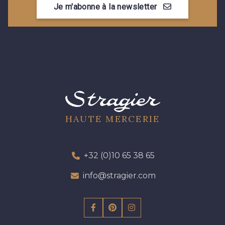
Je m'abonne à la newsletter
09612 - 09612
01712 - 01712 Blanc
01700 - 01700
Y1554 - Y1554
08163 - 08163
064YR - 064YR
08168 - 08168
08201 - 08201
HAUTE MERCERIE
08223 - 08223
08178 - 08178
+32 (0)10 65 38 65
info@stragier.com
08135 - 08135
08203 - 08203
08313 - 08313
02710 - 02710 Ivoire clair