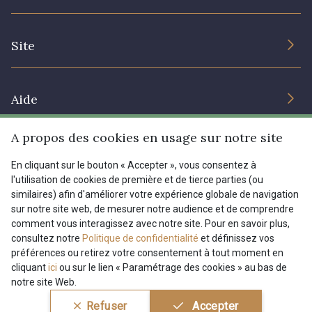
Engagement durable et certificats
Conditions générales de vente
Nous contacter
Site
Paramétrage des cookies
Services aux professionnels
Magasins
Chéques cadeaux
Aide
Prix réduits
A propos des cookies en usage sur notre site
Magazine
Livraison : France, Belgique, International
Menu
En cliquant sur le bouton « Accepter », vous consentez à
Retours & réclamations
l'utilisation de cookies de première et de tierce parties (ou
FAQ - Questions fréquentes
Tous nos tissus
similaires) afin d'améliorer votre expérience globale de navigation
FR
EN
sur notre site web, de mesurer notre audience et de comprendre
Modes de paiements
Magazine
comment vous interagissez avec notre site. Pour en savoir plus,
Dernière modification : 27/05/2025 00:49
consultez notre
Politique de confidentialité
et définissez vos
préférences ou retirez votre consentement à tout moment en
cliquant
ici
ou sur le lien « Paramétrage des cookies » au bas de
notre site Web.
Conditions générales de vente
Politique de confidentialité
Refuser
Accepter