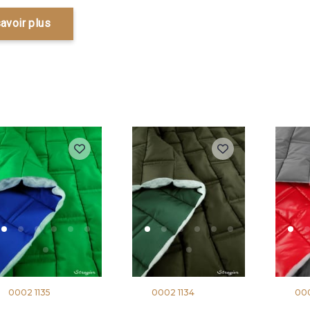
avoir plus
0002 1135
0002 1134
000