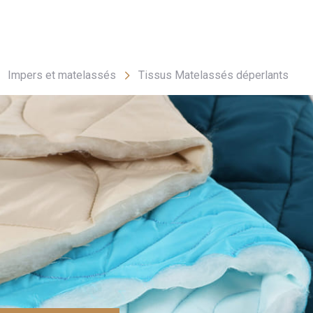
- FAQ
Contact
L'entreprise Stragier
Accès aux professi
Impers et matelassés
Tissus Matelassés déperlants