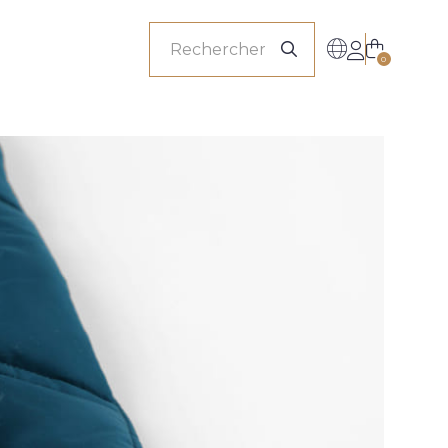
onnels
0