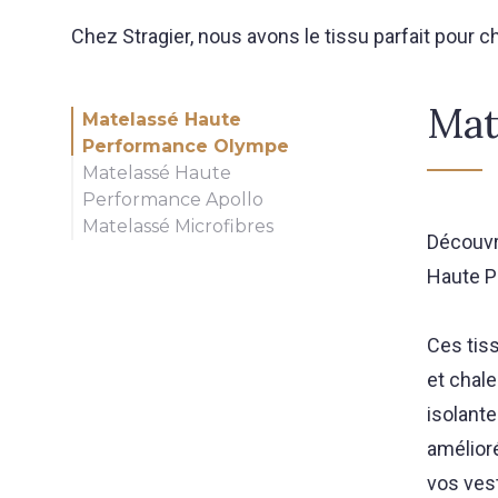
Chez Stragier, nous avons le tissu parfait pour c
Mat
Matelassé Haute
Performance Olympe
Matelassé Haute
Performance Apollo
Matelassé Microfibres
Découvr
Haute
P
Ces tis
et chal
isolante
amélioré
vos vest