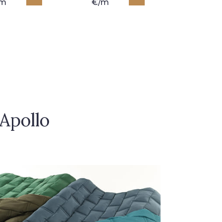
/m
€/m
Apollo