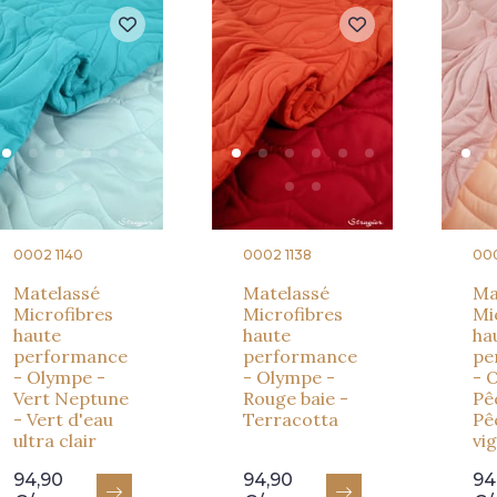
0002 1140
0002 1138
000
Matelassé
Matelassé
Ma
Microfibres
Microfibres
Mi
haute
haute
ha
performance
performance
pe
- Olympe -
- Olympe -
- 
Vert Neptune
Rouge baie -
Pê
- Vert d'eau
Terracotta
Pê
ultra clair
vi
94,90
94,90
94