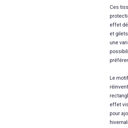
Ces tis
protecti
effet d
et gilet
une vari
possibi
préfére
Le motif
réinvent
rectangl
effet vi
pour aj
hivernal