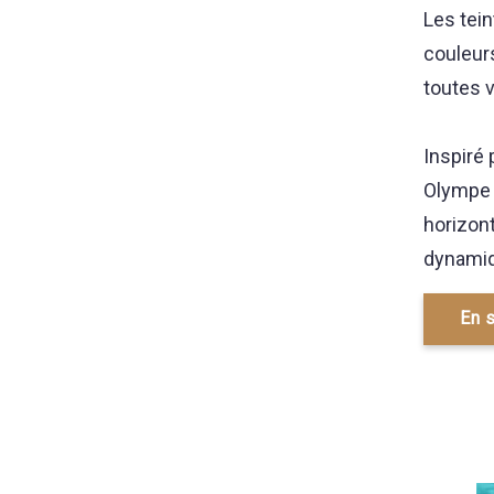
Les tei
couleur
toutes v
Inspiré 
Olympe 
horizont
dynamiq
En s