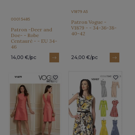
V1879 A5
0001 5485
Patron Vogue -
V1879 - - 34-36-38-
Patron -Deer and
40-42
Doe- - Robe
Centauré - - EU 34-
46
14,00 €/pc
24,00 €/pc