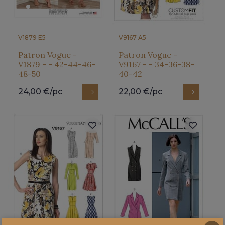
V1879 E5
V9167 A5
Patron Vogue -
Patron Vogue -
V1879 - - 42-44-46-
V9167 - - 34-36-38-
48-50
40-42
24,00 €/pc
22,00 €/pc