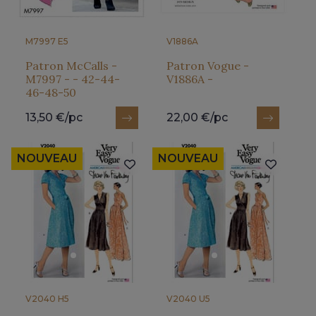
M7997 E5
V1886A
Patron McCalls -
Patron Vogue -
M7997 - - 42-44-
V1886A -
46-48-50
13,50 €/pc
22,00 €/pc
NOUVEAU
NOUVEAU
V2040 H5
V2040 U5