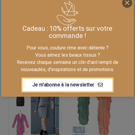
V9167 E5
M7997 A5
Cadeau : 10% offerts sur votre
Patron Vogue -
Patron McCalls -
commande !
V9167 - - 42-44-46-
M7997 - - 34-36-38-
48-50
40-42
Pour vous, couture rime avec détente ?
22,00 €/pc
13,50 €/pc
Vous aimez les beaux tissus ?
Recevez chaque semaine un clin d’œil rempli de
nouveautés, d’inspirations et de promotions.
Je m'abonne à la newsletter