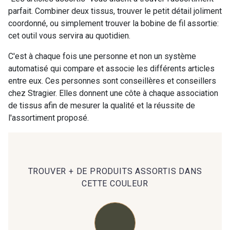
parfait. Combiner deux tissus, trouver le petit détail joliment
coordonné, ou simplement trouver la bobine de fil assortie:
00414 - 00414
09686 - 09686
cet outil vous servira au quotidien.
C'est à chaque fois une personne et non un système
09870 - 09870
09824 - 09824
automatisé qui compare et associe les différents articles
entre eux. Ces personnes sont conseillères et conseillers
chez Stragier. Elles donnent une côte à chaque association
09984 - 09984
09971 - 09971
de tissus afin de mesurer la qualité et la réussite de
l'assortiment proposé.
09864 - 09864
00229 - 00229
C9945 - C9945
09963 - 09963
TROUVER + DE PRODUITS ASSORTIS DANS
CETTE COULEUR
09491 - 09491
09671 - 09671