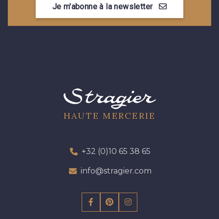
Je m'abonne à la newsletter
09612 - 09612
01700 - 01700
01712 - 01712 Blanc
02710 - 02710 Ivoire clair
I7910 - I7910
01109 - 01109
01103 - 01103
01111 - 01111
HAUTE MERCERIE
Y1554 - Y1554
08163 - 08163
+32 (0)10 65 38 65
info@stragier.com
064YR - 064YR
08168 - 08168
08201 - 08201
08223 - 08223