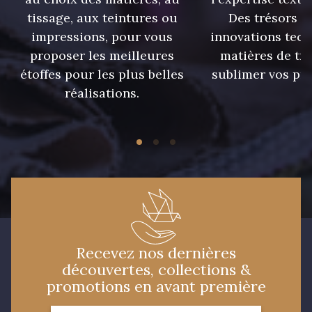
tissage, aux teintures ou
Des trésors te
impressions, pour vous
innovations tech
09674 - 09674
09149 - 09149
proposer les meilleures
matières de tr
étoffes pour les plus belles
sublimer vos pro
Y1555 - Y1555
09155 - 09155
réalisations.
09404 - 09404
09424 - 09424
09115 - 09115
09138 - 09138
09301 - 09301
C9373 - C9373
Recevez nos dernières
découvertes, collections &
09581 - 09581
09389 - 09389
promotions en avant première