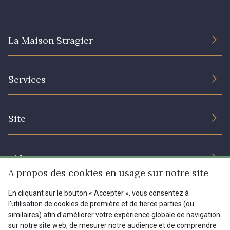
08178 - 08178
08135 - 08135
La Maison Stragier
08203 - 08203
08313 - 08313
L’entreprise
Services
Engagement durable et certificats
08303 - 08303
08144 - 08144
Conditions générales de vente
Nous contacter
Site
Paramétrage des cookies
Services aux professionnels
A2120 - A2120
08388 - 08388
Magasins
Chéques cadeaux
Aide
Prix réduits
00293 - 00293
08320 - 08320
A propos des cookies en usage sur notre site
Magazine
Livraison : France, Belgique, International
En cliquant sur le bouton « Accepter », vous consentez à
Menu
l'utilisation de cookies de première et de tierce parties (ou
08516 - 08516
08537 - 08537
Retours & réclamations
similaires) afin d'améliorer votre expérience globale de navigation
sur notre site web, de mesurer notre audience et de comprendre
FAQ - Questions fréquentes
Tous nos tissus