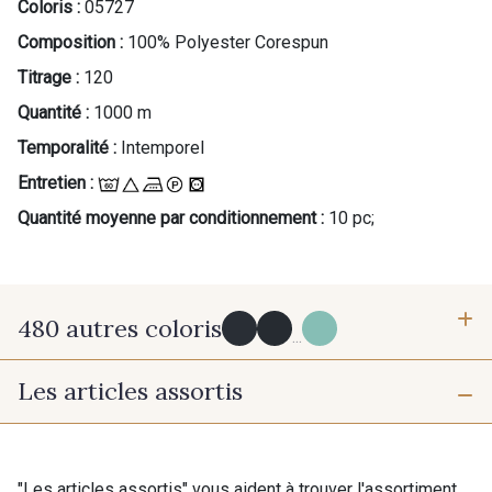
Coloris :
05727
Composition :
100% Polyester Corespun
Titrage :
120
Quantité :
1000 m
Temporalité :
Intemporel
Entretien :
Quantité moyenne par conditionnement :
10 pc;
480 autres coloris
...
Les articles assortis
Y0091 - Y0091
09882 - 09882
09700 - Noir
Y0092 - Y0092
"Les articles assortis" vous aident à trouver l'assortiment