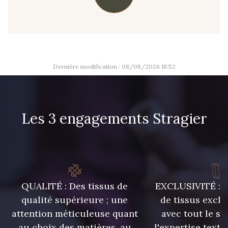
09666 - 09666
09582 - 09582
09685 - 09685
09635 - 09635
Dernière modification : 08/08/2026 18:52
09493 - 09493
09390 - 09390
Les 3 engagements Stragier
C9375 - C9375
09699 - 09699
09606 - 09606
09992 - 09992
QUALITÉ : Des tissus de
EXCLUSIVITÉ : U
09853 - 09853
09649 - 09649
qualité supérieure ; une
de tissus exclu
attention méticuleuse quant
avec tout le sa
09618 - 09618
C9939 - C9939
au choix des matières, au
l'expertise texti