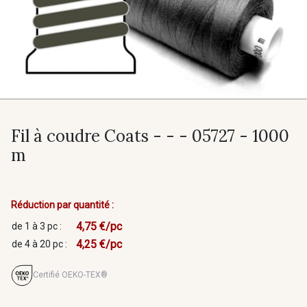
Fil à coudre Coats - - - 05727 - 1000
m
Réduction par quantité :
4,75 €/pc
de 1 à 3 pc :
4,25 €/pc
de 4 à 20 pc :
Certifié OEKO-TEX®