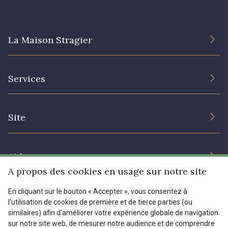
I7910 - I7910
01109 - 01109
La Maison Stragier
01103 - 01103
01111 - 01111
L’entreprise
Services
Engagement durable et certificats
08303 - 08303
08144 - 08144
Conditions générales de vente
Nous contacter
Site
Paramétrage des cookies
Services aux professionnels
A2120 - A2120
08388 - 08388
Magasins
Chéques cadeaux
Aide
Prix réduits
00293 - 00293
08320 - 08320
A propos des cookies en usage sur notre site
Magazine
Livraison : France, Belgique, International
En cliquant sur le bouton « Accepter », vous consentez à
Menu
l'utilisation de cookies de première et de tierce parties (ou
08516 - 08516
08537 - 08537
Retours & réclamations
similaires) afin d'améliorer votre expérience globale de navigation
sur notre site web, de mesurer notre audience et de comprendre
FAQ - Questions fréquentes
Tous nos tissus