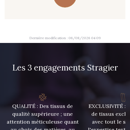
09666 - 09666
09582 - 09582
09685 - 09685
09635 - 09635
Dernière modification : 06/08/2026 04:09
09493 - 09493
09390 - 09390
Les 3 engagements Stragier
C9375 - C9375
09699 - 09699
09606 - 09606
09992 - 09992
QUALITÉ : Des tissus de
EXCLUSIVITÉ : U
09853 - 09853
09618 - 09618
qualité supérieure ; une
de tissus exclu
attention méticuleuse quant
avec tout le sa
C9939 - C9939
09649 - 09649
au choix des matières, au
l'expertise texti