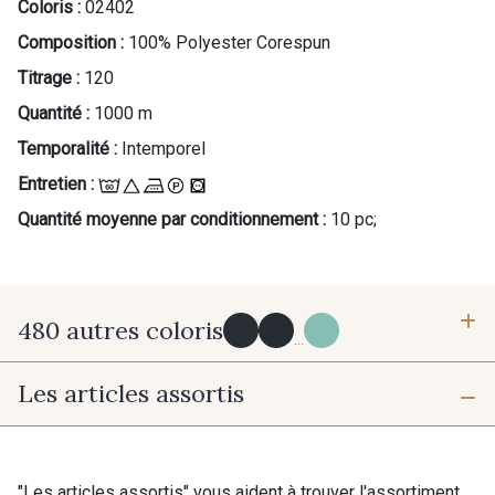
Coloris :
02402
Composition :
100% Polyester Corespun
Titrage :
120
Quantité :
1000 m
Temporalité :
Intemporel
Entretien :
Quantité moyenne par conditionnement :
10 pc;
480 autres coloris
...
Les articles assortis
Y0091 - Y0091
09882 - 09882
09700 - Noir
Y0092 - Y0092
"Les articles assortis" vous aident à trouver l'assortiment