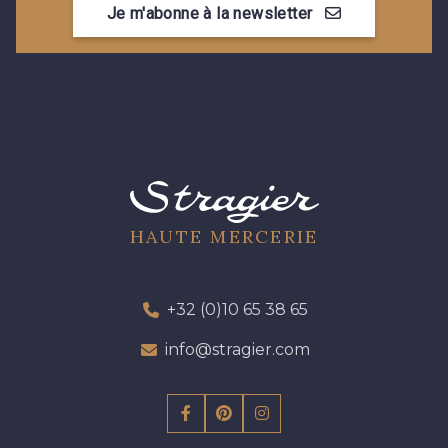
Je m'abonne à la newsletter
09301 - 09301
01712 - 01712 Blanc
01700 - 01700
Y1554 - Y1554
08163 - 08163
064YR - 064YR
08168 - 08168
08201 - 08201
HAUTE MERCERIE
08223 - 08223
08178 - 08178
+32 (0)10 65 38 65
info@stragier.com
08135 - 08135
08203 - 08203
08313 - 08313
02710 - 02710 Ivoire clair