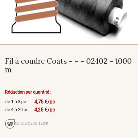
Fil à coudre Coats - - - 02402 - 1000
m
Réduction par quantité :
4,75 €/pc
de 1 à 3 pc :
4,25 €/pc
de 4 à 20 pc :
Certifié OEKO-TEX®