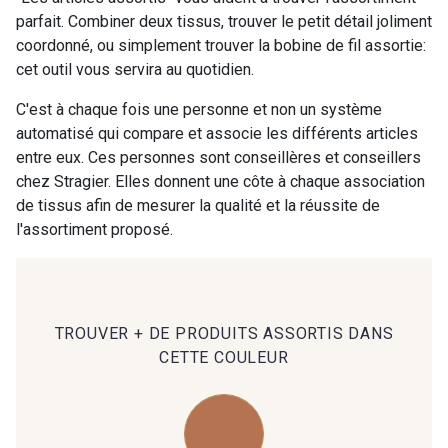
parfait. Combiner deux tissus, trouver le petit détail joliment
coordonné, ou simplement trouver la bobine de fil assortie:
00414 - 00414
09686 - 09686
cet outil vous servira au quotidien.
C'est à chaque fois une personne et non un système
09870 - 09870
09824 - 09824
automatisé qui compare et associe les différents articles
entre eux. Ces personnes sont conseillères et conseillers
chez Stragier. Elles donnent une côte à chaque association
09984 - 09984
09971 - 09971
de tissus afin de mesurer la qualité et la réussite de
l'assortiment proposé.
09864 - 09864
00229 - 00229
C9945 - C9945
09963 - 09963
TROUVER + DE PRODUITS ASSORTIS DANS
CETTE COULEUR
09491 - 09491
09671 - 09671