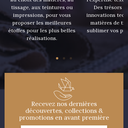
tissage, aux teintures ou
Des trésors te
impressions, pour vous
innovations tech
09149 - 09149
09674 - 09674
proposer les meilleures
matières de tr
étoffes pour les plus belles
sublimer vos pro
C9373 - C9373
09581 - 09581
réalisations.
09389 - 09389
09612 - 09612
Y1555 - Y1555
09155 - 09155
09404 - 09404
09424 - 09424
Recevez nos dernières
découvertes, collections &
09115 - 09115
09138 - 09138
promotions en avant première