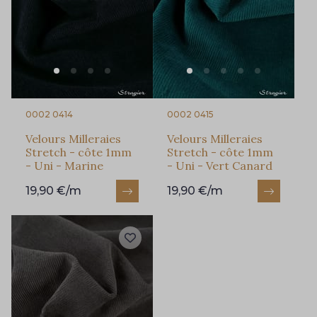
Vous aimez les beaux tissus ?
Recevez chaque semaine un clin d’œil rempli de
nouveautés, d’inspirations et de promotions.
Je m'abonne à la newsletter
0002 0414
0002 0415
Velours Milleraies
Velours Milleraies
Stretch - côte 1mm
Stretch - côte 1mm
- Uni - Marine
- Uni - Vert Canard
19,90 €/m
19,90 €/m