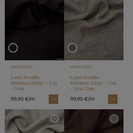
0000 0002
0000 0200
Laine bouillie
Laine bouillie
Mérinos 520gr - Uni
Mérinos 520gr - Uni
- Noir
- Gris Clair
99,90 €/m
99,90 €/m