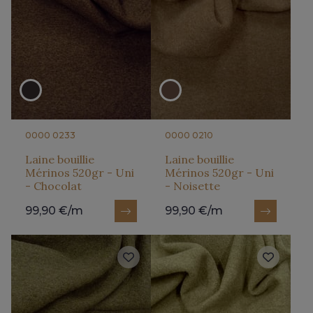
0000 0233
0000 0210
Laine bouillie
Laine bouillie
Mérinos 520gr - Uni
Mérinos 520gr - Uni
- Chocolat
- Noisette
99,90 €/m
99,90 €/m