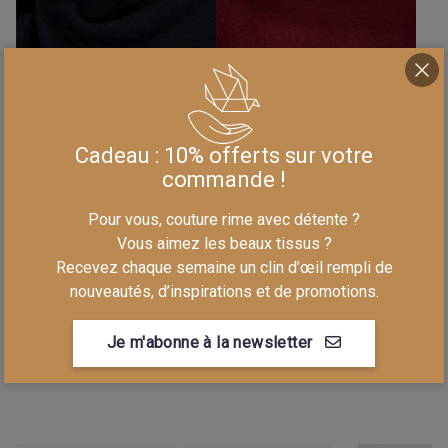
Cadeau : 10% offerts sur votre
0000 0227
0000 0225
commande !
Laine bouillie
Laine bouillie
Mérinos 520gr - Uni
Mérinos 520gr - Uni
Pour vous, couture rime avec détente ?
- Marine
- Cerise
Vous aimez les beaux tissus ?
99,90 €/m
99,90 €/m
Recevez chaque semaine un clin d’œil rempli de
nouveautés, d’inspirations et de promotions.
Je m'abonne à la newsletter
1
2