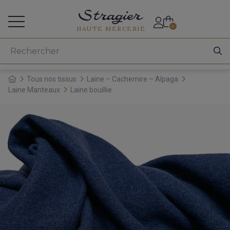
Accès aux professionnels
0
HAUTE MERCERIE
Tous nos tissus
Laine – Cachemire – Alpaga
Laine Manteaux
Laine bouillie