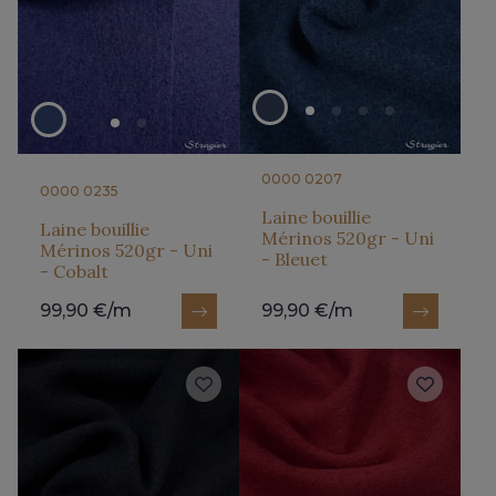
0000 0207
0000 0235
Laine bouillie
Laine bouillie
Mérinos 520gr - Uni
Mérinos 520gr - Uni
- Bleuet
- Cobalt
99,90 €/m
99,90 €/m