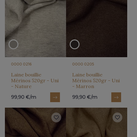
0000 0216
0000 0205
Laine bouillie
Laine bouillie
Mérinos 520gr - Uni
Mérinos 520gr - Uni
- Nature
- Marron
99,90 €/m
99,90 €/m