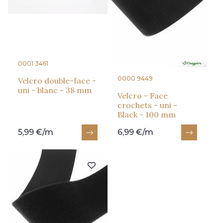
0001 3461
0000 9449
Velcro double-face -
uni - blanc - 38 mm
Velcro - Face
crochets - uni -
Black - 100 mm
5,99 €/m
6,99 €/m