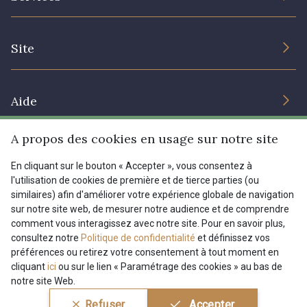
Engagement durable et certificats
Conditions générales de vente
Nous contacter
Site
Paramétrage des cookies
Services aux professionnels
Magasins
Chéques cadeaux
Aide
Prix réduits
A propos des cookies en usage sur notre site
Magazine
Livraison : France, Belgique, International
Menu
En cliquant sur le bouton « Accepter », vous consentez à
Retours & réclamations
l'utilisation de cookies de première et de tierce parties (ou
FAQ - Questions fréquentes
Tous nos tissus
similaires) afin d'améliorer votre expérience globale de navigation
FR
EN
sur notre site web, de mesurer notre audience et de comprendre
Modes de paiements
Magazine
comment vous interagissez avec notre site. Pour en savoir plus,
Dernière modification : 16/06/2025 09:24
consultez notre
Politique de confidentialité
et définissez vos
préférences ou retirez votre consentement à tout moment en
cliquant
ici
ou sur le lien « Paramétrage des cookies » au bas de
notre site Web.
Conditions générales de vente
Politique de confidentialité
Refuser
Accepter