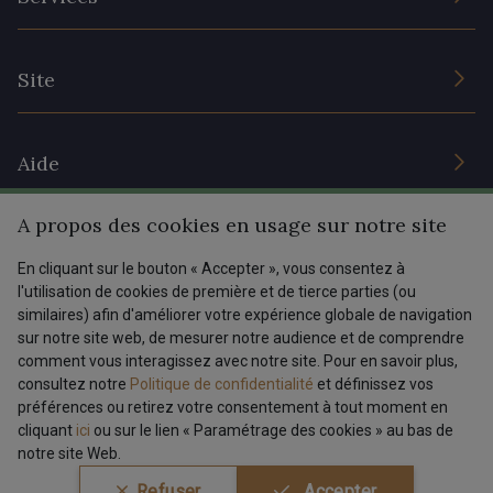
Engagement durable et certificats
Conditions générales de vente
Nous contacter
Site
Paramétrage des cookies
Services aux professionnels
Magasins
Chéques cadeaux
Aide
Prix réduits
A propos des cookies en usage sur notre site
Magazine
Livraison : France, Belgique, International
Menu
En cliquant sur le bouton « Accepter », vous consentez à
Retours & réclamations
l'utilisation de cookies de première et de tierce parties (ou
FAQ - Questions fréquentes
Tous nos tissus
similaires) afin d'améliorer votre expérience globale de navigation
FR
EN
sur notre site web, de mesurer notre audience et de comprendre
Modes de paiements
Magazine
comment vous interagissez avec notre site. Pour en savoir plus,
Dernière modification : 25/02/2025 08:45
consultez notre
Politique de confidentialité
et définissez vos
préférences ou retirez votre consentement à tout moment en
cliquant
ici
ou sur le lien « Paramétrage des cookies » au bas de
notre site Web.
Conditions générales de vente
Politique de confidentialité
Refuser
Accepter