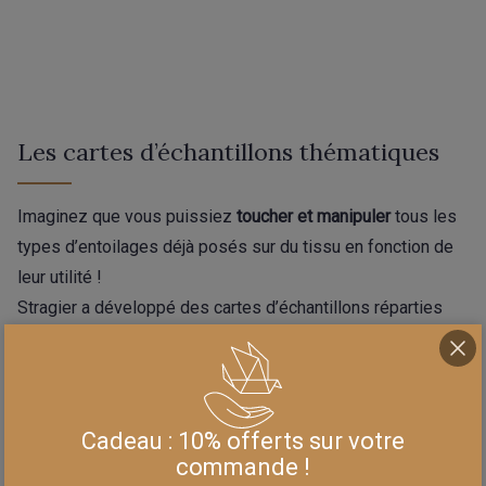
Les cartes d’échantillons thématiques
Imaginez que vous puissiez
toucher et manipuler
tous les
types d’entoilages déjà posés sur du tissu en fonction de
leur utilité !
Stragier a développé des cartes d’échantillons réparties
en 5 thèmes selon les types de vêtements.
Pour chaque thème, vous disposez des échantillons
d’entoilage adéquats posés sur un tissu adapté. Vous
pouvez ainsi les toucher et choisir exactement l’entoilage
Cadeau : 10% offerts sur votre
adapté à votre projet, au tissu que vous avez choisi et au
commande !