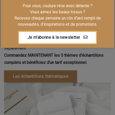
style que vous souhaitez.
Pour vous, couture rime avec détente ?
Des échantillons à toujours avoir dans votre coin couture.
Vous aimez les beaux tissus ?
Recevez chaque semaine un clin d’œil rempli de
En commandant les 5 séries de cartes thématiques, vous
nouveautés, d’inspirations et de promotions.
bénéficiez d’un tarif préférentiel et vous recevez vos
échantillons dans une jolie boîte de rangement.
Je m'abonne à la newsletter
Chaque série de cartes thématiques peut être commandée
séparément.
Commandez MAINTENANT les 5 thèmes d’échantillons
complets et bénéficiez d’un tarif exceptionnel.
Les échantillons thématiques