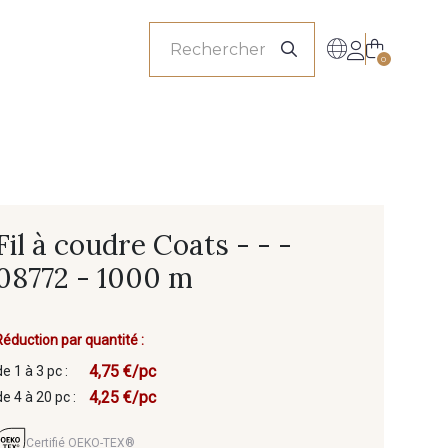
onnels
0
Fil à coudre Coats - - -
08772 - 1000 m
Réduction par quantité :
4,75 €/pc
de 1 à 3 pc :
4,25 €/pc
de 4 à 20 pc :
Certifié OEKO-TEX®