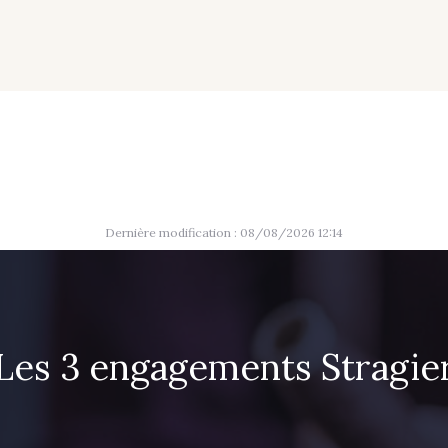
01712 - 01712 Blanc
02710 - 02710 Ivoire clair
I7910 
Y1554 - Y1554
08163 - 08163
064YR 
08178 - 08178
08135 - 08135
08203 
Dernière modification : 08/08/2026 12:14
A2120 - A2120
08388 - 08388
00293 
08335 - 08335
08383 - 08383
08542 
Les 3 engagements Stragie
08362 - 08362
08418 - 08418
880YQ 