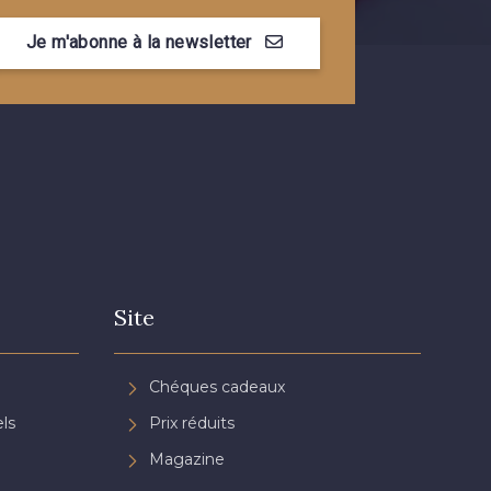
- 08581
08815 - 08815
Je m'abonne à la newsletter
- 09118
09194 - 09194
- 08454
051YR - 051YR
- D0996
08489 - 08489
Site
- 08868
08755 - 08755
Chéques cadeaux
- 08964
08884 - 08884
ls
Prix réduits
Magazine
- 08963
053YR - 053YR