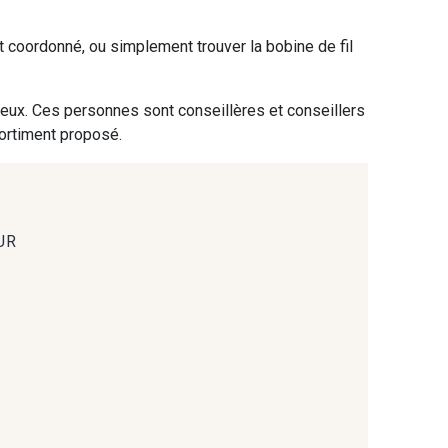
ent coordonné, ou simplement trouver la bobine de fil
- 09864
00229 - 00229
 eux. Ces personnes sont conseillères et conseillers
- 09666
09582 - 09582
sortiment proposé.
- C9375
09699 - 09699
UR
- 09618
C9939 - C9939
- 09404
09424 - 09424
- 09581
09389 - 09389