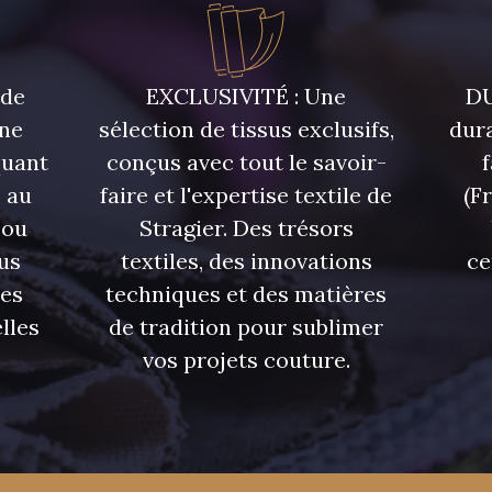
Y1062 - Y1062
00473 - 00473
D0982 
 de
EXCLUSIVITÉ : Une
DU
08597 - 08597
08563 - 08563
09322 
une
sélection de tissus exclusifs,
dura
quant
conçus avec tout le savoir-
08565 - 08565
00506 - 00506
00359 
 au
faire et l'expertise textile de
(F
 ou
Stragier. Des trésors
08524 - 08524
02350 - 02350
00322 
us
textiles, des innovations
ce
res
techniques et des matières
lles
de tradition pour sublimer
02319 - 02319
C2306 - C2306
D0653 
vos projets couture.
08324 - 08324
02370 - 02370
08398 