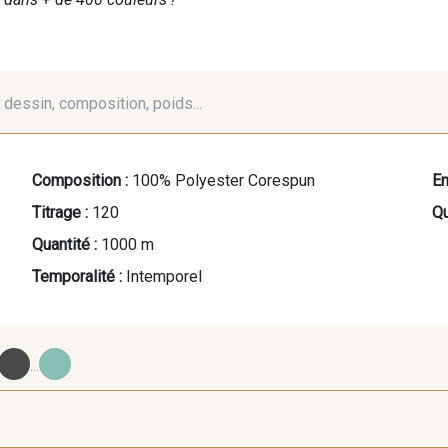
é, dessin, composition, poids...
Composition :
100% Polyester Corespun
En
Titrage :
120
Qu
Quantité :
1000 m
Temporalité :
Intemporel
...
09700 - Noir
Y0092 - Y0092
00414 