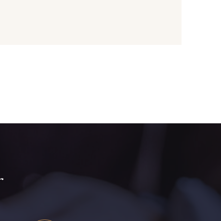
- I7910
01109 - 01109
- 064YR
08168 - 08168
- 08203
08313 - 08313
- 00293
08320 - 08320
- 08542
08247 - 08247
r
- 880YQ
08110 - 08110