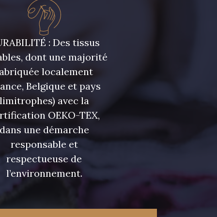
- D0982
08243 - 08243
RABILITÉ : Des tissus
- 09322
09316 - 09316
bles, dont une majorité
fabriquée localement
- 00359
08813 - 08813
rance, Belgique et pays
limitrophes) avec la
- 00322
08589 - 08589
rtification OEKO-TEX,
dans une démarche
responsable et
- D0653
02322 - 02322
respectueuse de
l’environnement.
- 08398
08561 - 08561