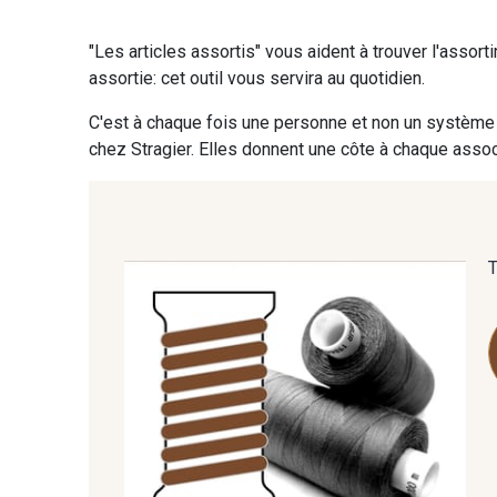
"Les articles assortis" vous aident à trouver l'assort
09870 - 09870
09824 - 09824
assortie: cet outil vous servira au quotidien.
C'est à chaque fois une personne et non un système 
C9945 - C9945
09963 - 09963
chez Stragier. Elles donnent une côte à chaque associ
09685 - 09685
09635 - 09635
09606 - 09606
09992 - 09992
09674 - 09674
09149 - 09149
09115 - 09115
09138 - 09138