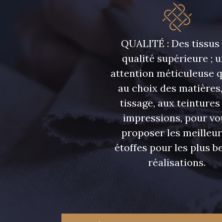
08108 - 08108
C9309 - C9309
QUALITÉ : Des tissus
08331 - 08331
00234 - 00234
qualité supérieure ; 
attention méticuleuse 
09303 - 09303
08569 - 08569
au choix des matières,
tissage, aux teintures
00328 - 00328
08570 - 08570
impressions, pour vo
proposer les meilleu
étoffes pour les plus be
01455 - 01455
02362 - 02362
réalisations.
08184 - 08184
08381 - 08381