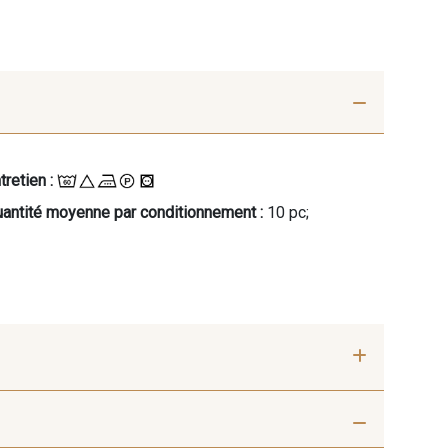
tretien :
antité moyenne par conditionnement :
10 pc;
- 00414
09686 - 09686