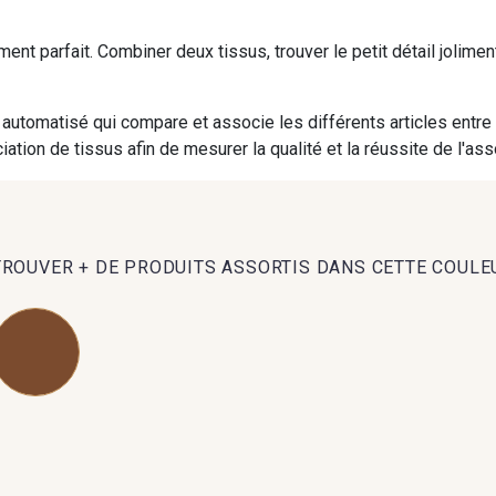
iment parfait. Combiner deux tissus, trouver le petit détail jolim
09984 - 09984
09971 - 09971
09864 
automatisé qui compare et associe les différents articles entre
09491 - 09491
09671 - 09671
09666 
ation de tissus afin de mesurer la qualité et la réussite de l'as
09493 - 09493
09390 - 09390
C9375 
TROUVER + DE PRODUITS ASSORTIS DANS CETTE COULE
09853 - 09853
09649 - 09649
09618 
Y1555 - Y1555
09155 - 09155
09404 
09301 - 09301
C9373 - C9373
09581 