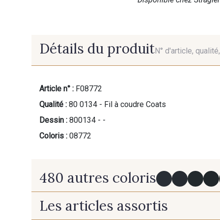
Détails du produit
N° d'article, qualit
Article n° :
F08772
Qualité :
80 0134 - Fil à coudre Coats
Dessin :
800134 - -
Coloris :
08772
480 autres coloris
Les articles assortis
Y0091 - Y0091
09882 - 09882