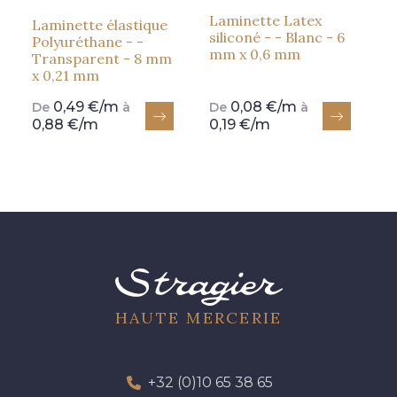
Laminette Latex
Laminette élastique
siliconé - - Blanc - 6
Polyuréthane - -
mm x 0,6 mm
Transparent - 8 mm
x 0,21 mm
0,49 €/m
0,08 €/m
De
à
De
à
0,88 €/m
0,19 €/m
HAUTE MERCERIE
+32 (0)10 65 38 65