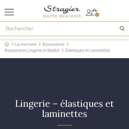
Accès aux professionnels
0
HAUTE MERCERIE
La mercerie
Accessoires
Accessoires Lingerie et Maillot
Elastiques et Laminettes
Lingerie – élastiques et
laminettes