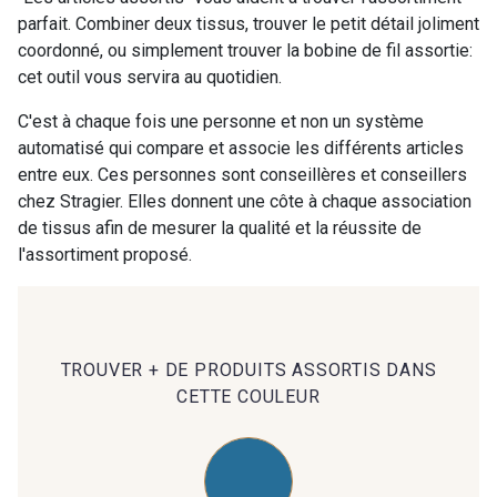
parfait. Combiner deux tissus, trouver le petit détail joliment
coordonné, ou simplement trouver la bobine de fil assortie:
00414 - 00414
09686 - 09686
cet outil vous servira au quotidien.
C'est à chaque fois une personne et non un système
09870 - 09870
09824 - 09824
automatisé qui compare et associe les différents articles
entre eux. Ces personnes sont conseillères et conseillers
chez Stragier. Elles donnent une côte à chaque association
09984 - 09984
09971 - 09971
de tissus afin de mesurer la qualité et la réussite de
l'assortiment proposé.
09864 - 09864
00229 - 00229
C9945 - C9945
09963 - 09963
TROUVER + DE PRODUITS ASSORTIS DANS
CETTE COULEUR
09491 - 09491
09671 - 09671