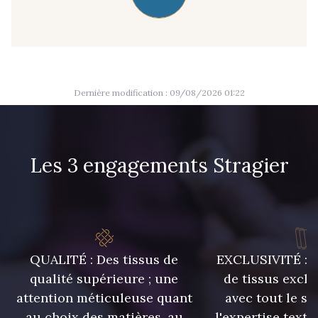
09666 - 09666
09582 - 09582
09685 - 09685
09635 - 09635
Dernière modification : 09/08/2026 01:22
09493 - 09493
09390 - 09390
Les 3 engagements Stragier
C9375 - C9375
09699 - 09699
09606 - 09606
09992 - 09992
QUALITÉ : Des tissus de
EXCLUSIVITÉ : U
09853 - 09853
09649 - 09649
qualité supérieure ; une
de tissus exclu
attention méticuleuse quant
avec tout le sa
09618 - 09618
C9939 - C9939
au choix des matières, au
l'expertise texti