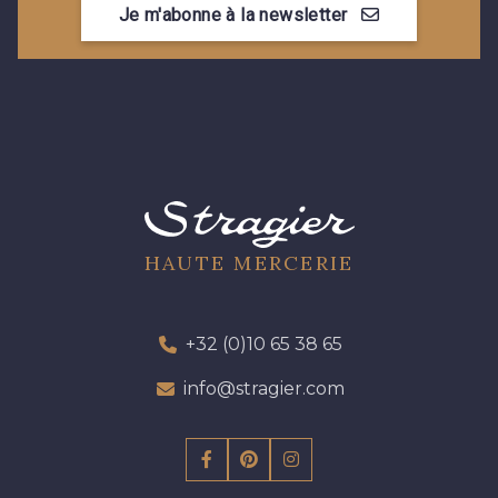
Je m'abonne à la newsletter
09612 - 09612
01700 - 01700
01712 - 01712 Blanc
02710 - 02710 Ivoire clair
I7910 - I7910
01109 - 01109
01103 - 01103
01111 - 01111
HAUTE MERCERIE
Y1554 - Y1554
08163 - 08163
+32 (0)10 65 38 65
info@stragier.com
064YR - 064YR
08168 - 08168
08201 - 08201
08223 - 08223