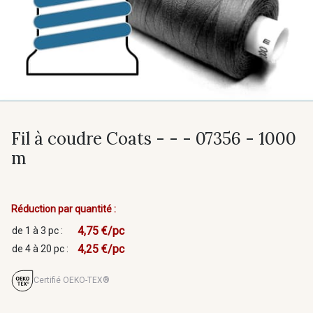
Fil à coudre Coats - - - 07356 - 1000
m
Réduction par quantité :
4,75 €/pc
de 1 à 3 pc :
4,25 €/pc
de 4 à 20 pc :
Certifié OEKO-TEX®