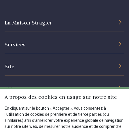
08178 - 08178
08135 - 08135
La Maison Stragier
08203 - 08203
08313 - 08313
L’entreprise
Services
Engagement durable et certificats
08303 - 08303
08144 - 08144
Conditions générales de vente
Nous contacter
Site
Paramétrage des cookies
Services aux professionnels
A2120 - A2120
08388 - 08388
Magasins
Chéques cadeaux
Aide
Prix réduits
00293 - 00293
08320 - 08320
A propos des cookies en usage sur notre site
Magazine
Livraison : France, Belgique, International
En cliquant sur le bouton « Accepter », vous consentez à
Menu
l'utilisation de cookies de première et de tierce parties (ou
08516 - 08516
08537 - 08537
Retours & réclamations
similaires) afin d'améliorer votre expérience globale de navigation
sur notre site web, de mesurer notre audience et de comprendre
FAQ - Questions fréquentes
Tous nos tissus