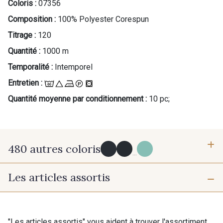
Coloris :
07356
Composition :
100% Polyester Corespun
Titrage :
120
Quantité :
1000 m
Temporalité :
Intemporel
Entretien :
Quantité moyenne par conditionnement :
10 pc;
480 autres coloris
...
Les articles assortis
Y0091 - Y0091
09882 - 09882
09700 - Noir
Y0092 - Y0092
"Les articles assortis" vous aident à trouver l'assortiment