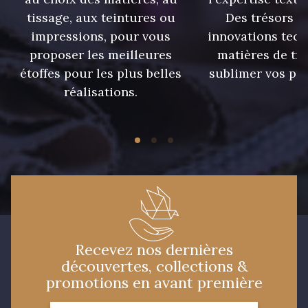
tissage, aux teintures ou
Des trésors te
impressions, pour vous
innovations tech
09674 - 09674
09149 - 09149
proposer les meilleures
matières de tr
étoffes pour les plus belles
sublimer vos pro
Y1555 - Y1555
09155 - 09155
réalisations.
09404 - 09404
09424 - 09424
09115 - 09115
09138 - 09138
09301 - 09301
C9373 - C9373
Recevez nos dernières
découvertes, collections &
09581 - 09581
09389 - 09389
promotions en avant première