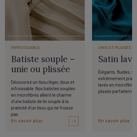
INFROISSABLE
UNIS ET PLISSÉS
Batiste souple –
Satin lavé
unie ou plissée
Élégants, fluides, vi
extrêmement pratiqu
Découvrez un tissu léger, doux et
lavés en microfibres
infroissable. Nos batistes souples
plissés parfaitemen
en microfibres allient le charme
d'une batiste de lin souple à la
praticité d'un tissu qui ne froisse
pas.
En savoir plus
En savoir plus