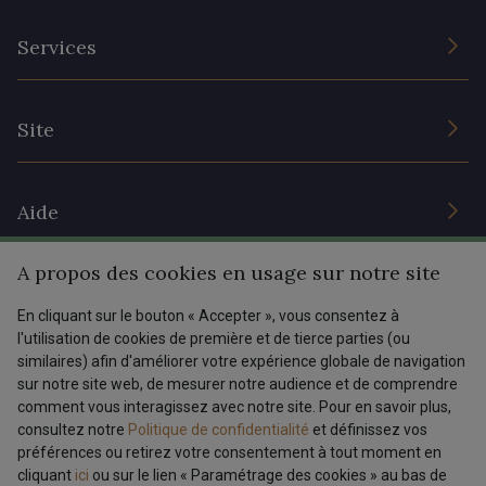
L’entreprise
Services
Engagement durable et certificats
Conditions générales de vente
Nous contacter
Site
Paramétrage des cookies
Services aux professionnels
Magasins
Chéques cadeaux
Aide
Prix réduits
A propos des cookies en usage sur notre site
Magazine
Livraison : France, Belgique, International
Menu
En cliquant sur le bouton « Accepter », vous consentez à
Retours & réclamations
l'utilisation de cookies de première et de tierce parties (ou
FAQ - Questions fréquentes
Tous nos tissus
similaires) afin d'améliorer votre expérience globale de navigation
FR
EN
sur notre site web, de mesurer notre audience et de comprendre
Modes de paiements
Magazine
comment vous interagissez avec notre site. Pour en savoir plus,
Dernière modification : 17/06/2025 16:20
consultez notre
Politique de confidentialité
et définissez vos
préférences ou retirez votre consentement à tout moment en
cliquant
ici
ou sur le lien « Paramétrage des cookies » au bas de