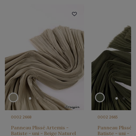
0002 2668
0002 2665
Panneau Plissé Artemis -
Panneau Plissé A
Batiste - uni - Beige Naturel
Batiste - uni - K