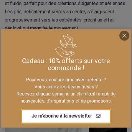
et fluide, parfait pour des créations élégantes et aériennes.
Les plis, délicatement serrés au centre, s’élargissent
progressivement vers les extrémités, créant un effet
déployé qui magnifie le mouvement.
Le rayon de la partie plissée mesure environ 137 cm,
offrant une belle amplitude. Ce plissé est vendu par
panneau complet de 2,75 m, ou par multiples de cette
Cadeau : 10% offerts sur votre
longueur.
commande !
Pour vous, couture rime avec détente ?
Vous aimez les beaux tissus ?
Recevez chaque semaine un clin d’œil rempli de
nouveautés, d’inspirations et de promotions.
Je m'abonne à la newsletter