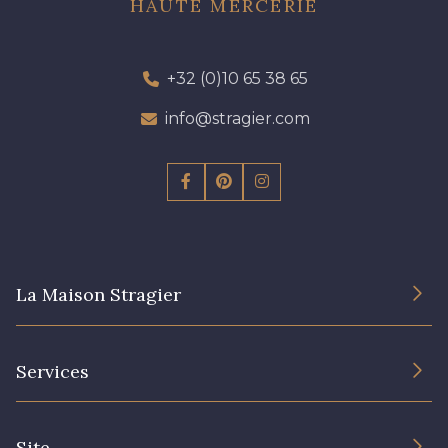
HAUTE MERCERIE
+32 (0)10 65 38 65
info@stragier.com
La Maison Stragier
L’entreprise
Services
Engagement durable et certificats
Conditions générales de vente
Nous contacter
Site