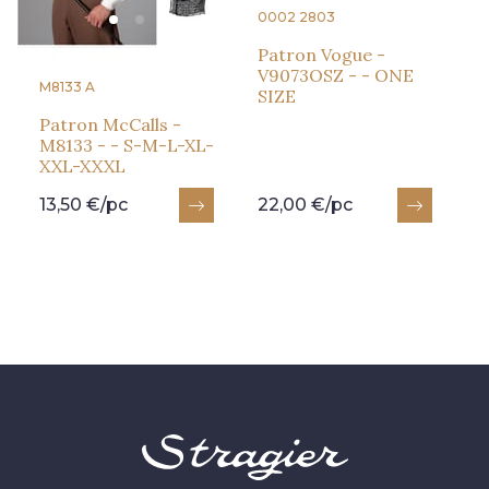
0002 2803
Patron Vogue -
V9073OSZ - - ONE
M8133 A
SIZE
Patron McCalls -
M8133 - - S-M-L-XL-
XXL-XXXL
13,50 €/pc
22,00 €/pc