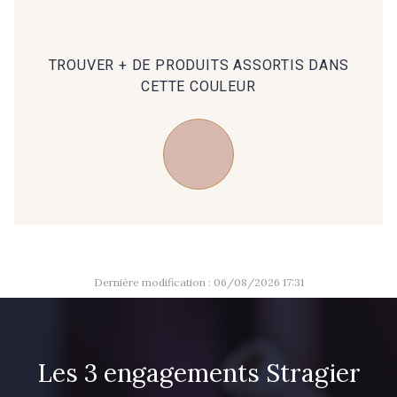
09149 - 09149
09674 - 09674
TROUVER + DE PRODUITS ASSORTIS DANS
CETTE COULEUR
C9373 - C9373
09581 - 09581
09389 - 09389
09612 - 09612
Y1555 - Y1555
09155 - 09155
Dernière modification : 06/08/2026 17:31
09404 - 09404
09424 - 09424
09115 - 09115
09138 - 09138
Les 3 engagements Stragier