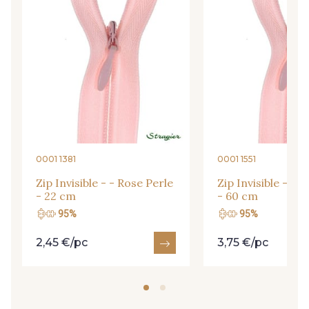
09666 - 09666
09582 - 09582
09685 - 09685
09635 - 09635
09493 - 09493
09390 - 09390
C9375 - C9375
09699 - 09699
0001 1381
0001 1551
Zip Invisible - - Rose Perle
Zip Invisible - - 
- 22 cm
- 60 cm
09606 - 09606
09992 - 09992
95%
95%
2,45 €/pc
3,75 €/pc
09853 - 09853
09618 - 09618
C9939 - C9939
09649 - 09649