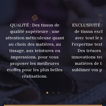
09301 - 09301
01712 - 01712 Blanc
01700 - 01700
Y1554 - Y1554
QUALITÉ : Des tissus de
EXCLUSIVITÉ : U
qualité supérieure ; une
de tissus exclu
attention méticuleuse quant
avec tout le sa
08163 - 08163
064YR - 064YR
au choix des matières, au
l'expertise texti
tissage, aux teintures ou
Des trésors te
08168 - 08168
08201 - 08201
impressions, pour vous
innovations tech
proposer les meilleures
matières de tr
étoffes pour les plus belles
sublimer vos pro
08223 - 08223
08178 - 08178
réalisations.
08135 - 08135
08203 - 08203
08313 - 08313
02710 - 02710 Ivoire clair