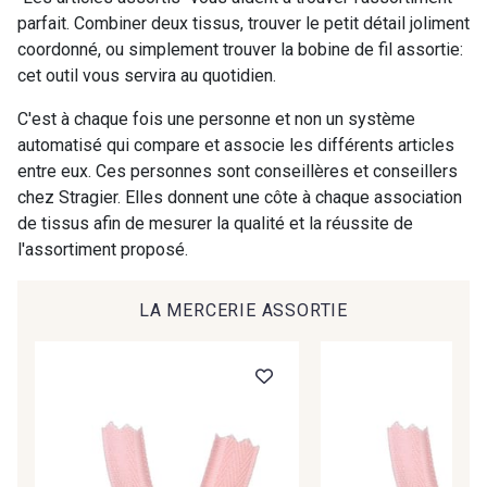
parfait. Combiner deux tissus, trouver le petit détail joliment
coordonné, ou simplement trouver la bobine de fil assortie:
00414 - 00414
09686 - 09686
cet outil vous servira au quotidien.
Cadeau : 10% offerts sur votre
C'est à chaque fois une personne et non un système
commande !
09870 - 09870
09824 - 09824
automatisé qui compare et associe les différents articles
entre eux. Ces personnes sont conseillères et conseillers
Pour vous, couture rime avec détente ?
chez Stragier. Elles donnent une côte à chaque association
Vous aimez les beaux tissus ?
09984 - 09984
09971 - 09971
de tissus afin de mesurer la qualité et la réussite de
Recevez chaque semaine un clin d’œil rempli de
l'assortiment proposé.
nouveautés, d’inspirations et de promotions.
09864 - 09864
00229 - 00229
Je m'abonne à la newsletter
LA MERCERIE ASSORTIE
C9945 - C9945
09963 - 09963
09491 - 09491
09671 - 09671