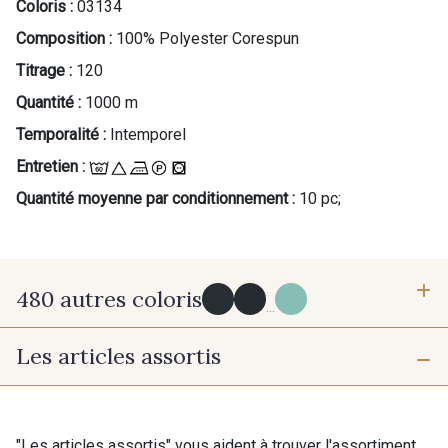
Coloris :
03134
Composition :
100% Polyester Corespun
Titrage :
120
Quantité :
1000 m
Temporalité :
Intemporel
Entretien :
Quantité moyenne par conditionnement :
10 pc;
480 autres coloris
...
Les articles assortis
Y0091 - Y0091
09882 - 09882
09700 - Noir
Y0092 - Y0092
"Les articles assortis" vous aident à trouver l'assortiment