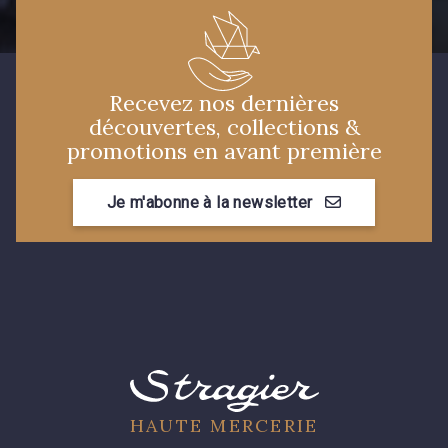
I7910 - I7910
01109 - 01109
Recevez nos dernières
découvertes, collections &
01103 - 01103
01111 - 01111
promotions en avant première
08303 - 08303
08144 - 08144
Je m'abonne à la newsletter
A2120 - A2120
08388 - 08388
00293 - 00293
08320 - 08320
08516 - 08516
08537 - 08537
HAUTE MERCERIE