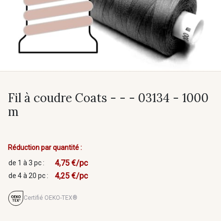
Fil à coudre Coats - - - 03134 - 1000
m
Réduction par quantité :
4,75 €/pc
de 1 à 3 pc :
4,25 €/pc
de 4 à 20 pc :
Certifié OEKO-TEX®