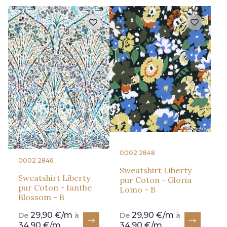
0002 2848
0002 2846
Sweatshirt Liberty
Sweatshirt Liberty
pur Coton - Gloria
pur Coton - Ianthe
Lomo - B
Blossom - B
29,90 €/m
29,90 €/m
De
à
De
à
34,90 €/m
34,90 €/m