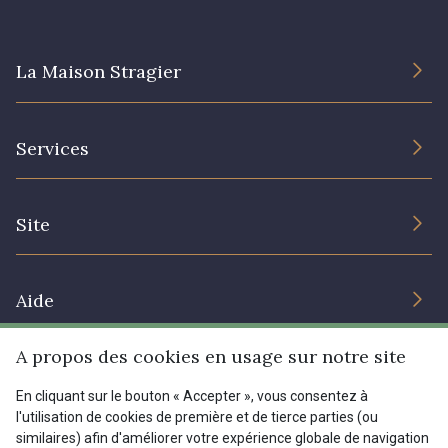
La Maison Stragier
L’entreprise
Services
Engagement durable et certificats
Conditions générales de vente
Nous contacter
Site
Paramétrage des cookies
Services aux professionnels
Magasins
Chéques cadeaux
Aide
Prix réduits
A propos des cookies en usage sur notre site
Magazine
Livraison : France, Belgique, International
Menu
En cliquant sur le bouton « Accepter », vous consentez à
Retours & réclamations
l'utilisation de cookies de première et de tierce parties (ou
FAQ - Questions fréquentes
Tous nos tissus
similaires) afin d'améliorer votre expérience globale de navigation