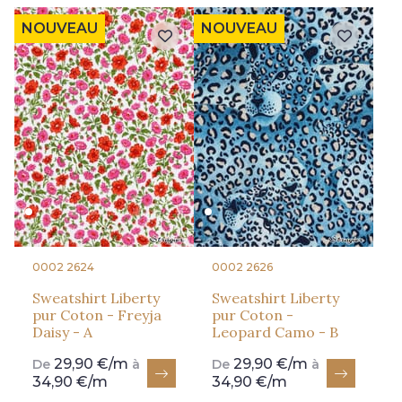
NOUVEAU
NOUVEAU
0002 2624
0002 2626
Sweatshirt Liberty
Sweatshirt Liberty
pur Coton - Freyja
pur Coton -
Daisy - A
Leopard Camo - B
29,90 €/m
29,90 €/m
De
à
De
à
34,90 €/m
34,90 €/m