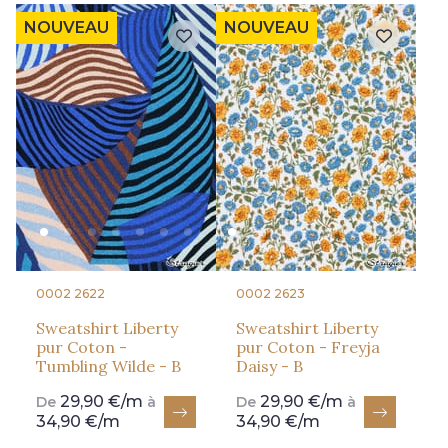
NOUVEAU
NOUVEAU
0002 2622
0002 2623
Sweatshirt Liberty
Sweatshirt Liberty
pur Coton -
pur Coton - Freyja
Tumbling Wilde - B
Daisy - B
29,90 €/m
29,90 €/m
De
à
De
à
34,90 €/m
34,90 €/m