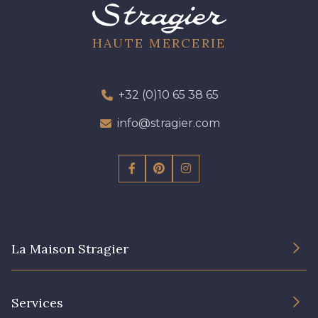
01103 - 01103
01111 - 01111
HAUTE MERCERIE
Y1554 - Y1554
08163 - 08163
+32 (0)10 65 38 65
info@stragier.com
064YR - 064YR
08168 - 08168
08201 - 08201
08223 - 08223
08178 - 08178
08135 - 08135
La Maison Stragier
08203 - 08203
08313 - 08313
L’entreprise
Services