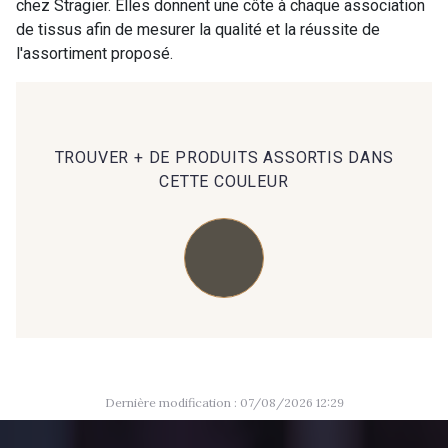
chez Stragier. Elles donnent une côte à chaque association
09984 - 09984
09971 - 09971
de tissus afin de mesurer la qualité et la réussite de
l'assortiment proposé.
09864 - 09864
00229 - 00229
C9945 - C9945
09963 - 09963
TROUVER + DE PRODUITS ASSORTIS DANS
CETTE COULEUR
09491 - 09491
09671 - 09671
09666 - 09666
09582 - 09582
09685 - 09685
09635 - 09635
Dernière modification : 07/08/2026 12:29
09493 - 09493
09390 - 09390