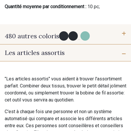
Quantité moyenne par conditionnement :
10 pc;
480 autres coloris
...
Les articles assortis
Y0091 - Y0091
09882 - 09882
09700 - Noir
Y0092 - Y0092
"Les articles assortis" vous aident à trouver l'assortiment
parfait. Combiner deux tissus, trouver le petit détail joliment
coordonné, ou simplement trouver la bobine de fil assortie:
00414 - 00414
09686 - 09686
cet outil vous servira au quotidien.
C'est à chaque fois une personne et non un système
09870 - 09870
09824 - 09824
automatisé qui compare et associe les différents articles
entre eux. Ces personnes sont conseillères et conseillers