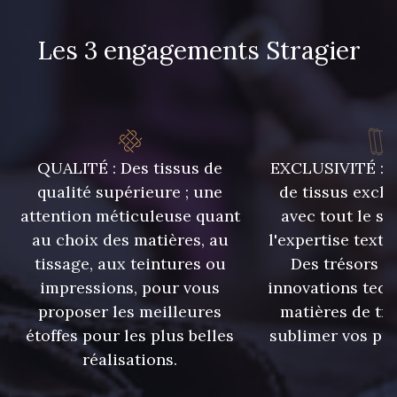
Les 3 engagements Stragier
C9375 - C9375
09699 - 09699
09606 - 09606
09992 - 09992
QUALITÉ : Des tissus de
EXCLUSIVITÉ : U
09853 - 09853
09649 - 09649
qualité supérieure ; une
de tissus exclu
attention méticuleuse quant
avec tout le sa
09618 - 09618
C9939 - C9939
au choix des matières, au
l'expertise texti
tissage, aux teintures ou
Des trésors te
impressions, pour vous
innovations tech
09149 - 09149
09674 - 09674
proposer les meilleures
matières de tr
étoffes pour les plus belles
sublimer vos pro
Y1555 - Y1555
09155 - 09155
réalisations.