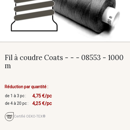
Fil à coudre Coats - - - 08553 - 1000
m
Réduction par quantité :
4,75 €/pc
de 1 à 3 pc :
4,25 €/pc
de 4 à 20 pc :
Certifié OEKO-TEX®