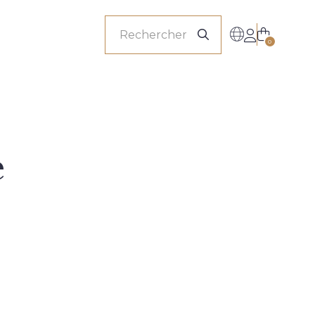
onnels
0
e