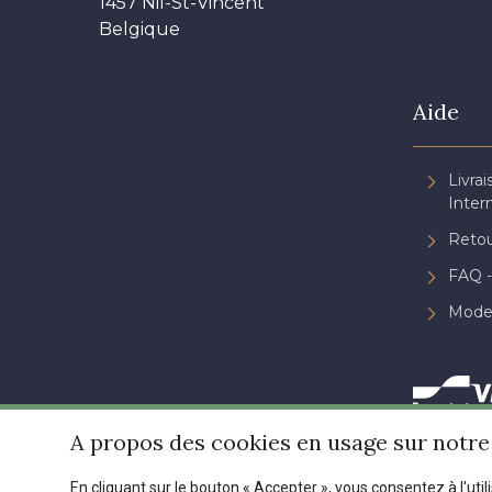
1457 Nil-St-Vincent
Belgique
Aide
Livrai
Inter
Retou
FAQ -
Mode
A propos des cookies en usage sur notre 
En cliquant sur le bouton « Accepter », vous consentez à l'util