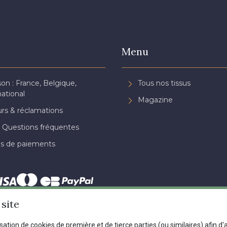
Menu
son : France, Belgique,
Tous nos tissus
national
Magazine
rs & réclamations
 Questions fréquentes
s de paiements
site
Dernière modification : 16/06/2025 16:04
isation de cookies de première et de tierce parties (ou similaires) afin d