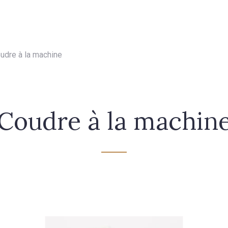
- FAQ
Contact
L'entreprise Stragier
Accès aux professi
udre à la machine
Coudre à la machin