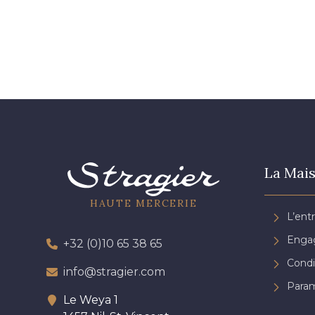
La Mais
HAUTE MERCERIE
L’ent
Engag
+32 (0)10 65 38 65
Condi
info@stragier.com
Param
Le Weya 1