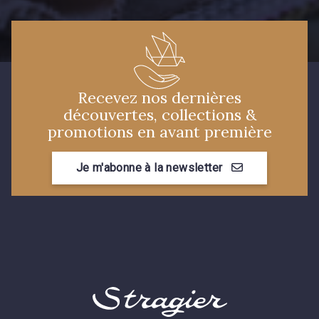
Y1555 - Y1555
09155 - 09155
09404 - 09404
09424 - 09424
Recevez nos dernières
découvertes, collections &
09115 - 09115
09138 - 09138
promotions en avant première
Je m'abonne à la newsletter
09301 - 09301
01700 - 01700
01712 - 01712 Blanc
01109 - 01109
01103 - 01103
01111 - 01111