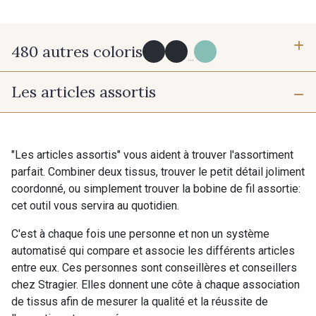
480 autres coloris
...
Les articles assortis
Y0091 - Y0091
09882 - 09882
09700 - Noir
Y0092 - Y0092
"Les articles assortis" vous aident à trouver l'assortiment
parfait. Combiner deux tissus, trouver le petit détail joliment
coordonné, ou simplement trouver la bobine de fil assortie:
00414 - 00414
09686 - 09686
cet outil vous servira au quotidien.
C'est à chaque fois une personne et non un système
09870 - 09870
09824 - 09824
automatisé qui compare et associe les différents articles
entre eux. Ces personnes sont conseillères et conseillers
chez Stragier. Elles donnent une côte à chaque association
09984 - 09984
09971 - 09971
de tissus afin de mesurer la qualité et la réussite de