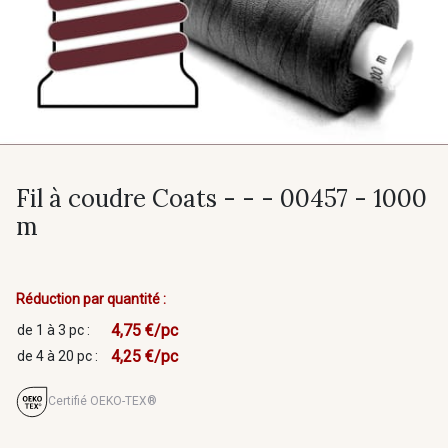
Fil à coudre Coats - - - 00457 - 1000
m
Réduction par quantité :
4,75 €/pc
de 1 à 3 pc :
4,25 €/pc
de 4 à 20 pc :
Certifié OEKO-TEX®