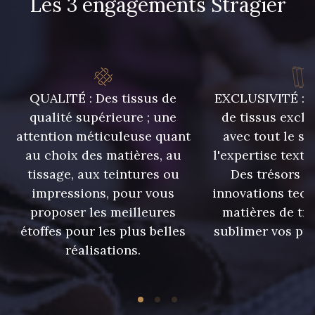
Les 3 engagements Stragier
09606 - 09606
09992 - 09992
QUALITÉ : Des tissus de
EXCLUSIVITÉ : U
09853 - 09853
09618 - 09618
qualité supérieure ; une
de tissus exclu
attention méticuleuse quant
avec tout le sa
C9939 - C9939
09649 - 09649
au choix des matières, au
l'expertise texti
tissage, aux teintures ou
Des trésors te
impressions, pour vous
innovations tech
09674 - 09674
09149 - 09149
proposer les meilleures
matières de tr
étoffes pour les plus belles
sublimer vos pro
C9373 - C9373
09581 - 09581
réalisations.
09389 - 09389
09612 - 09612