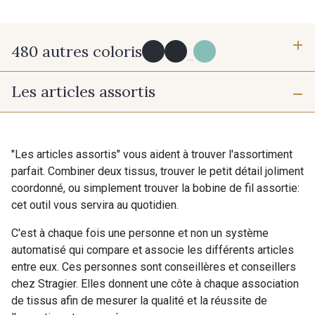
480 autres coloris
...
Les articles assortis
Y0091 - Y0091
09882 - 09882
09700 - Noir
Y0092 - Y0092
"Les articles assortis" vous aident à trouver l'assortiment
parfait. Combiner deux tissus, trouver le petit détail joliment
coordonné, ou simplement trouver la bobine de fil assortie:
00414 - 00414
09686 - 09686
cet outil vous servira au quotidien.
C'est à chaque fois une personne et non un système
09870 - 09870
09824 - 09824
automatisé qui compare et associe les différents articles
entre eux. Ces personnes sont conseillères et conseillers
chez Stragier. Elles donnent une côte à chaque association
09984 - 09984
09971 - 09971
de tissus afin de mesurer la qualité et la réussite de