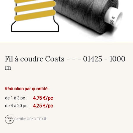
Fil à coudre Coats - - - 01425 - 1000
m
Réduction par quantité :
4,75 €/pc
de 1 à 3 pc :
4,25 €/pc
de 4 à 20 pc :
Certifié OEKO-TEX®