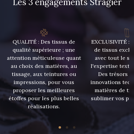
Les 3 engagements Stragier
09606 - 09606
09992 - 09992
QUALITÉ : Des tissus de
EXCLUSIVITÉ : U
09853 - 09853
09649 - 09649
qualité supérieure ; une
de tissus exclu
attention méticuleuse quant
avec tout le sa
09618 - 09618
C9939 - C9939
au choix des matières, au
l'expertise texti
tissage, aux teintures ou
Des trésors te
impressions, pour vous
innovations tech
09674 - 09674
09149 - 09149
proposer les meilleures
matières de tr
étoffes pour les plus belles
sublimer vos pro
Y1555 - Y1555
09155 - 09155
réalisations.
09404 - 09404
09424 - 09424