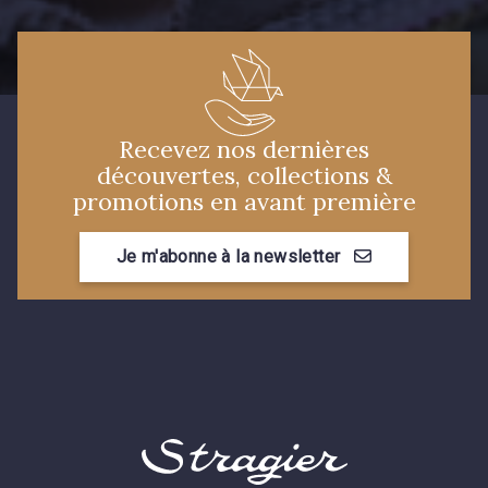
09115 - 09115
09138 - 09138
09301 - 09301
C9373 - C9373
Recevez nos dernières
découvertes, collections &
09581 - 09581
09389 - 09389
promotions en avant première
Je m'abonne à la newsletter
09612 - 09612
01700 - 01700
01712 - 01712 Blanc
02710 - 02710 Ivoire clair
I7910 - I7910
01109 - 01109