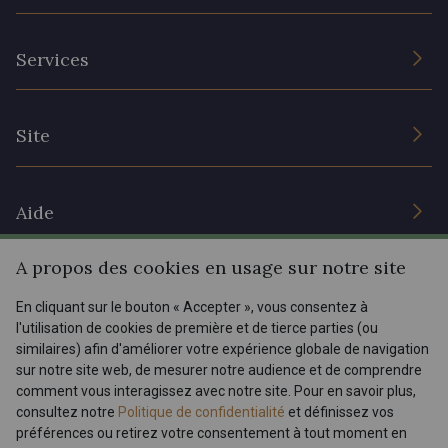
L’entreprise
Services
Engagement durable et certificats
Conditions générales de vente
Nous contacter
Site
Paramétrage des cookies
Services aux professionnels
Magasins
Chéques cadeaux
Aide
Prix réduits
A propos des cookies en usage sur notre site
Magazine
Livraison : France, Belgique, International
Menu
En cliquant sur le bouton « Accepter », vous consentez à
Retours & réclamations
l'utilisation de cookies de première et de tierce parties (ou
FAQ - Questions fréquentes
Tous nos tissus
similaires) afin d'améliorer votre expérience globale de navigation
FR
EN
sur notre site web, de mesurer notre audience et de comprendre
Modes de paiements
Magazine
comment vous interagissez avec notre site. Pour en savoir plus,
Dernière modification : 07/05/2025 11:46
consultez notre
Politique de confidentialité
et définissez vos
préférences ou retirez votre consentement à tout moment en