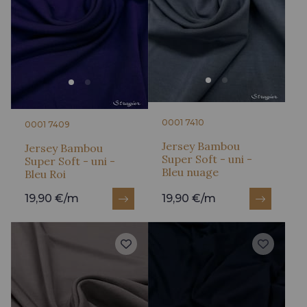
0001 7410
0001 7409
Jersey Bambou
Jersey Bambou
Super Soft - uni -
Super Soft - uni -
Bleu nuage
Bleu Roi
19,90 €/m
19,90 €/m