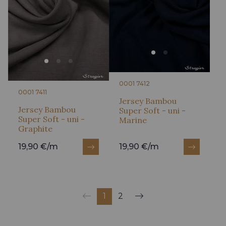
0001 7412
0001 7411
Jersey Bambou
Jersey Bambou
Super Soft - uni -
Super Soft - uni -
Marine
Graphite
19,90 €/m
19,90 €/m
1
2