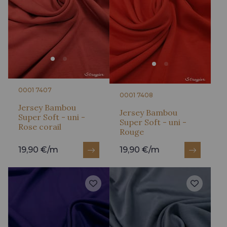
0001 7407
0001 7408
Jersey Bambou
Jersey Bambou
Super Soft - uni -
Super Soft - uni -
Rose corail
Rouge
19,90 €/m
19,90 €/m