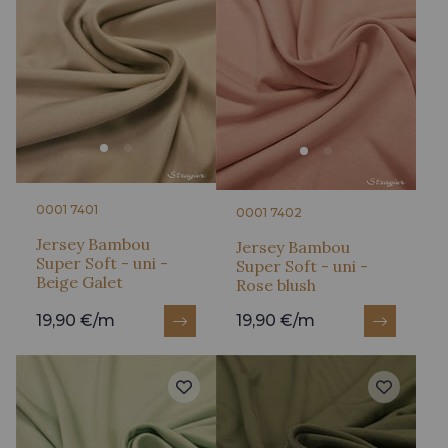
0001 7401
0001 7402
Jersey Bambou
Jersey Bambou
Super Soft - uni -
Super Soft - uni -
Beige Galet
Rose blush
19,90 €/m
19,90 €/m