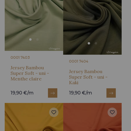
0001 7403
0001 7404
Jersey Bambou
Jersey Bambou
Super Soft - uni -
Super Soft - uni -
Menthe claire
Kaki
19,90 €/m
19,90 €/m