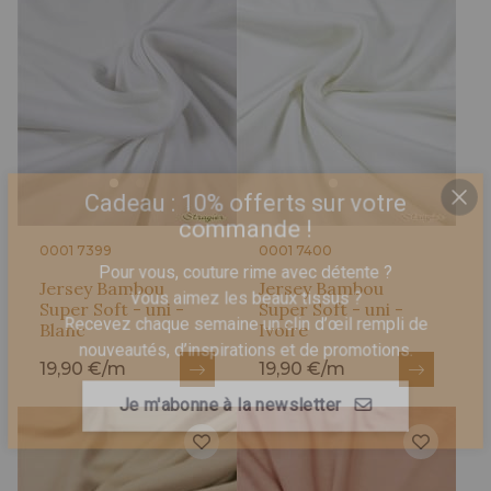
Cadeau : 10% offerts sur votre
commande !
0001 7399
0001 7400
Pour vous, couture rime avec détente ?
Jersey Bambou
Vous aimez les beaux tissus ?
Jersey Bambou
Super Soft - uni -
Super Soft - uni -
Recevez chaque semaine un clin d’œil rempli de
Blanc
Ivoire
nouveautés, d’inspirations et de promotions.
19,90 €/m
19,90 €/m
Je m'abonne à la newsletter