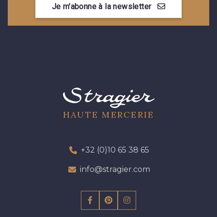
Je m'abonne à la newsletter
09301 - 09301
01712 - 01712 Blanc
01700 - 01700
Y1554 - Y1554
08163 - 08163
064YR - 064YR
08168 - 08168
08201 - 08201
HAUTE MERCERIE
08223 - 08223
08178 - 08178
+32 (0)10 65 38 65
info@stragier.com
08135 - 08135
08203 - 08203
08313 - 08313
02710 - 02710 Ivoire clair