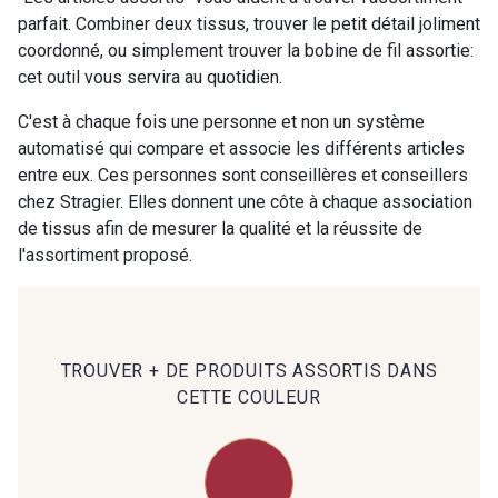
parfait. Combiner deux tissus, trouver le petit détail joliment
coordonné, ou simplement trouver la bobine de fil assortie:
00414 - 00414
09686 - 09686
cet outil vous servira au quotidien.
C'est à chaque fois une personne et non un système
09870 - 09870
09824 - 09824
automatisé qui compare et associe les différents articles
entre eux. Ces personnes sont conseillères et conseillers
chez Stragier. Elles donnent une côte à chaque association
09984 - 09984
09971 - 09971
de tissus afin de mesurer la qualité et la réussite de
l'assortiment proposé.
09864 - 09864
00229 - 00229
C9945 - C9945
09963 - 09963
TROUVER + DE PRODUITS ASSORTIS DANS
CETTE COULEUR
09491 - 09491
09671 - 09671