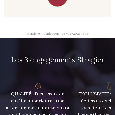
09666 - 09666
09582 - 09582
09685 - 09685
09635 - 09635
Dernière modification : 06/08/2026 19:49
09493 - 09493
09390 - 09390
Les 3 engagements Stragier
C9375 - C9375
09699 - 09699
09606 - 09606
09992 - 09992
QUALITÉ : Des tissus de
EXCLUSIVITÉ : U
09853 - 09853
09618 - 09618
qualité supérieure ; une
de tissus exclu
attention méticuleuse quant
avec tout le sa
C9939 - C9939
09649 - 09649
au choix des matières, au
l'expertise texti