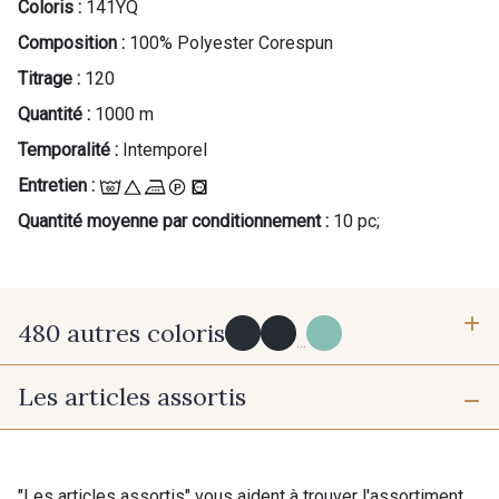
Coloris :
141YQ
Composition :
100% Polyester Corespun
Titrage :
120
Quantité :
1000 m
Temporalité :
Intemporel
Entretien :
Quantité moyenne par conditionnement :
10 pc;
480 autres coloris
...
Les articles assortis
Y0091 - Y0091
09882 - 09882
09700 - Noir
Y0092 - Y0092
"Les articles assortis" vous aident à trouver l'assortiment