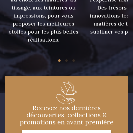
tissage, aux teintures ou
Des trésors te
impressions, pour vous
innovations tech
09149 - 09149
09674 - 09674
proposer les meilleures
matières de tr
étoffes pour les plus belles
sublimer vos pro
C9373 - C9373
09581 - 09581
réalisations.
09389 - 09389
09612 - 09612
Y1555 - Y1555
09155 - 09155
09404 - 09404
09424 - 09424
Recevez nos dernières
découvertes, collections &
09115 - 09115
09138 - 09138
promotions en avant première