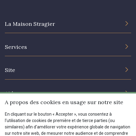
I7910 - I7910
01109 - 01109
La Maison Stragier
01103 - 01103
01111 - 01111
L’entreprise
Services
Engagement durable et certificats
08303 - 08303
08144 - 08144
Conditions générales de vente
Nous contacter
Site
Paramétrage des cookies
Services aux professionnels
A2120 - A2120
08388 - 08388
Magasins
Chéques cadeaux
Aide
Prix réduits
00293 - 00293
08320 - 08320
A propos des cookies en usage sur notre site
Magazine
Livraison : France, Belgique, International
En cliquant sur le bouton « Accepter », vous consentez à
Menu
l'utilisation de cookies de première et de tierce parties (ou
08516 - 08516
08537 - 08537
Retours & réclamations
similaires) afin d'améliorer votre expérience globale de navigation
sur notre site web, de mesurer notre audience et de comprendre
FAQ - Questions fréquentes
Tous nos tissus