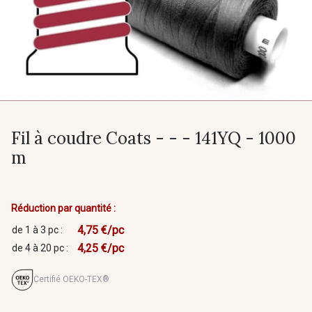
Fil à coudre Coats - - - 141YQ - 1000
m
Réduction par quantité :
4,75 €/pc
de 1 à 3 pc :
4,25 €/pc
de 4 à 20 pc :
Certifié OEKO-TEX®