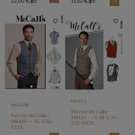
22,00 €/pc
13,50 €/pc
M8133 A
M8415 BB
Patron McCalls -
Patron McCalls -
M8133 - - S-M-L-XL-
M8415 - - XL-XXL-
XXL-XXXL
XXXL