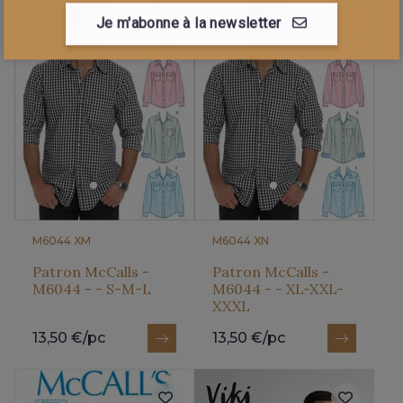
Je m'abonne à la newsletter
M6044 XM
M6044 XN
Patron McCalls -
Patron McCalls -
M6044 - - S-M-L
M6044 - - XL-XXL-
XXXL
13,50 €/pc
13,50 €/pc