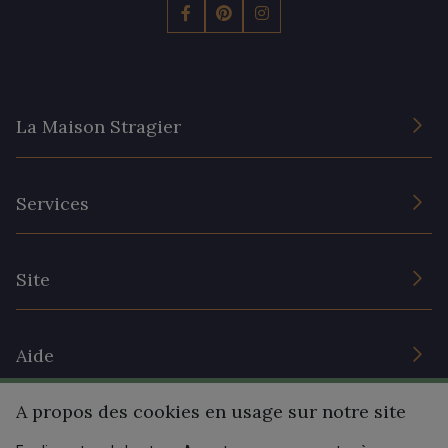
La Maison Stragier
L’entreprise
Services
Engagement durable et certificats
Conditions générales de vente
Nous contacter
Site
Paramétrage des cookies
Services aux professionnels
Magasins
Chéques cadeaux
Aide
Prix réduits
A propos des cookies en usage sur notre site
Magazine
Livraison : France, Belgique, International
Menu