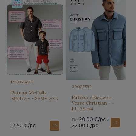
M6972 ADT
0002 1392
Patron McCalls -
Patron Vikisews -
M6972 - - S-M-L-XL
Veste Christian - -
EU 38-54
20,00 €/pc
De
à
13,50 €/pc
22,00 €/pc