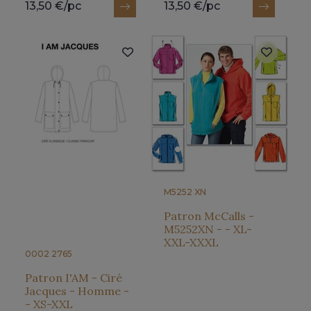
13,50 €/pc
13,50 €/pc
M5252 XN
Patron McCalls -
M5252XN - - XL-
XXL-XXXL
0002 2765
Patron I'AM - Ciré
Jacques - Homme -
- XS-XXL