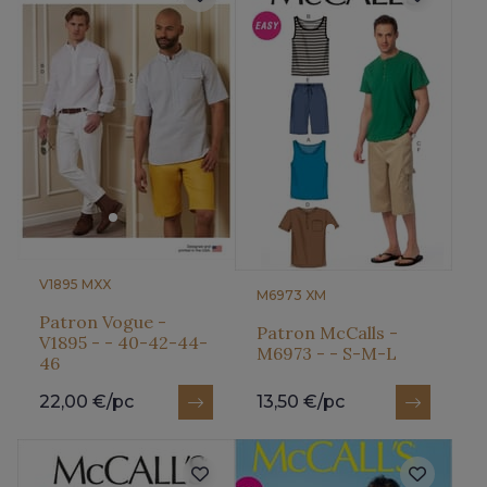
V1895 MXX
M6973 XM
Patron Vogue -
Patron McCalls -
V1895 - - 40-42-44-
M6973 - - S-M-L
46
22,00 €/pc
13,50 €/pc