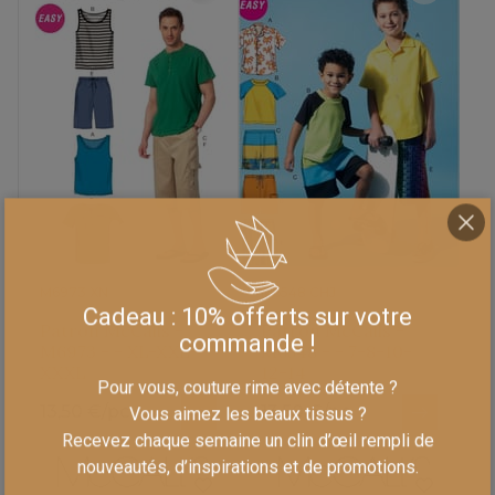
M6973 XN
M6548 CHJ
Cadeau : 10% offerts sur votre
Patron McCalls -
Patron McCalls -
commande !
M6973 - - XL-XXL-
M6548 - - 7-8-10-
XXXL
12-14
Pour vous, couture rime avec détente ?
13,50 €/pc
13,50 €/pc
Vous aimez les beaux tissus ?
Recevez chaque semaine un clin d’œil rempli de
nouveautés, d’inspirations et de promotions.