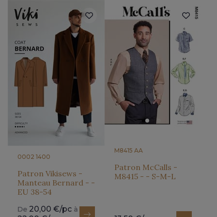
M8415 AA
0002 1400
Patron McCalls -
Patron Vikisews -
M8415 - - S-M-L
Manteau Bernard - -
EU 38-54
20,00 €/pc
De
à