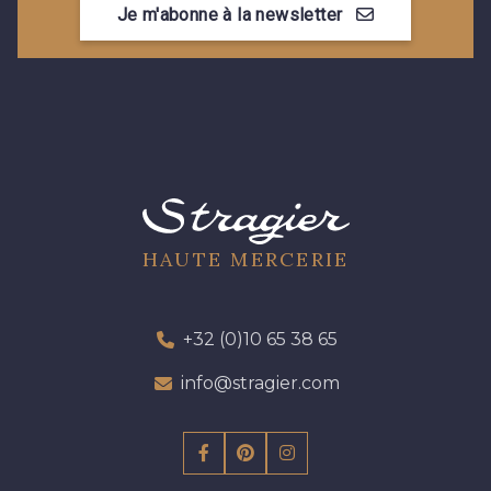
Je m'abonne à la newsletter
09612 - 09612
01712 - 01712 Blanc
01700 - 01700
Y1554 - Y1554
08163 - 08163
064YR - 064YR
08168 - 08168
08201 - 08201
HAUTE MERCERIE
08223 - 08223
08178 - 08178
+32 (0)10 65 38 65
info@stragier.com
08135 - 08135
08203 - 08203
08313 - 08313
02710 - 02710 Ivoire clair