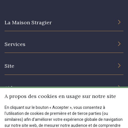
I7910 - I7910
01109 - 01109
La Maison Stragier
01103 - 01103
01111 - 01111
L’entreprise
Services
Engagement durable et certificats
00473 - 00473
D0982 - D0982
Conditions générales de vente
Nous contacter
Site
Paramétrage des cookies
Services aux professionnels
08243 - 08243
08331 - 08331
Magasins
Chéques cadeaux
Aide
Prix réduits
00234 - 00234
08597 - 08597
A propos des cookies en usage sur notre site
Magazine
Livraison : France, Belgique, International
En cliquant sur le bouton « Accepter », vous consentez à
Menu
l'utilisation de cookies de première et de tierce parties (ou
08563 - 08563
09322 - 09322
Retours & réclamations
similaires) afin d'améliorer votre expérience globale de navigation
sur notre site web, de mesurer notre audience et de comprendre
FAQ - Questions fréquentes
Tous nos tissus