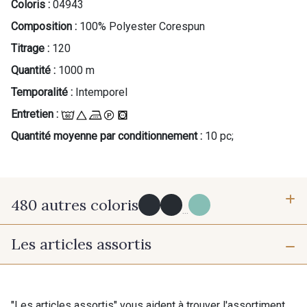
Coloris :
04943
Composition :
100% Polyester Corespun
Titrage :
120
Quantité :
1000 m
Temporalité :
Intemporel
Entretien :
Quantité moyenne par conditionnement :
10 pc;
480 autres coloris
...
Les articles assortis
Y0091 - Y0091
09882 - 09882
09700 - Noir
Y0092 - Y0092
"Les articles assortis" vous aident à trouver l'assortiment