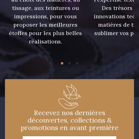
tissage, aux teintures ou
Des trésors te
impressions, pour vous
innovations tech
09674 - 09674
09149 - 09149
proposer les meilleures
matières de tr
étoffes pour les plus belles
sublimer vos pro
Y1555 - Y1555
09155 - 09155
réalisations.
09404 - 09404
09424 - 09424
09115 - 09115
09138 - 09138
09301 - 09301
C9373 - C9373
Recevez nos dernières
découvertes, collections &
09581 - 09581
09389 - 09389
promotions en avant première