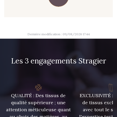
09666 - 09666
09582 - 09582
09685 - 09685
09635 - 09635
Dernière modification : 09/08/2026 17:44
09493 - 09493
09390 - 09390
Les 3 engagements Stragier
C9375 - C9375
09699 - 09699
09606 - 09606
09992 - 09992
QUALITÉ : Des tissus de
EXCLUSIVITÉ : U
09853 - 09853
09649 - 09649
qualité supérieure ; une
de tissus exclu
attention méticuleuse quant
avec tout le sa
09618 - 09618
C9939 - C9939
au choix des matières, au
l'expertise texti