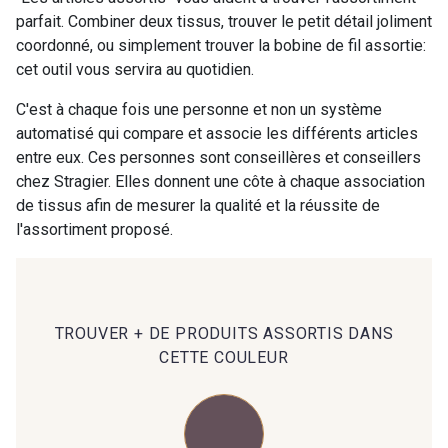
parfait. Combiner deux tissus, trouver le petit détail joliment
coordonné, ou simplement trouver la bobine de fil assortie:
00414 - 00414
09686 - 09686
cet outil vous servira au quotidien.
C'est à chaque fois une personne et non un système
09870 - 09870
09824 - 09824
automatisé qui compare et associe les différents articles
entre eux. Ces personnes sont conseillères et conseillers
chez Stragier. Elles donnent une côte à chaque association
09984 - 09984
09971 - 09971
de tissus afin de mesurer la qualité et la réussite de
l'assortiment proposé.
09864 - 09864
00229 - 00229
C9945 - C9945
09963 - 09963
TROUVER + DE PRODUITS ASSORTIS DANS
CETTE COULEUR
09491 - 09491
09671 - 09671