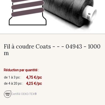
Fil à coudre Coats - - - 04943 - 1000
m
Réduction par quantité :
4,75 €/pc
de 1 à 3 pc :
4,25 €/pc
de 4 à 20 pc :
Certifié OEKO-TEX®