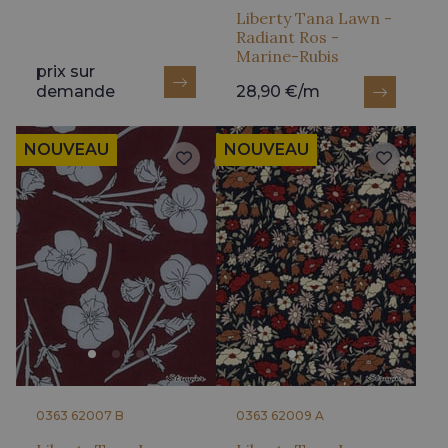
Liberty Tana Lawn -
Radiant Ros -
Marine-Rubis
prix sur
demande
28,90 €/m
NOUVEAU
NOUVEAU
0363 62007 B
0363 62009 A