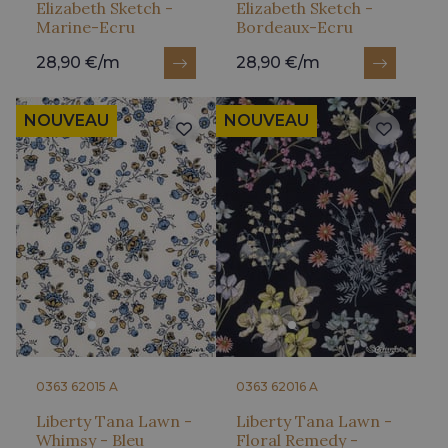
Elizabeth Sketch -
Elizabeth Sketch -
Marine-Ecru
Bordeaux-Ecru
28,90 €/m
28,90 €/m
NOUVEAU
NOUVEAU
0363 62015 A
0363 62016 A
Liberty Tana Lawn -
Liberty Tana Lawn -
Whimsy - Bleu
Floral Remedy -