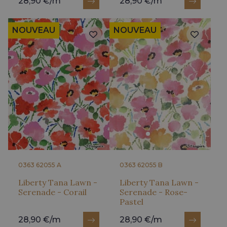
28,90 €/m
28,90 €/m
NOUVEAU
NOUVEAU
0363 62055 A
0363 62055 B
Liberty Tana Lawn -
Liberty Tana Lawn -
Serenade - Corail
Serenade - Rose-
Pastel
28,90 €/m
28,90 €/m