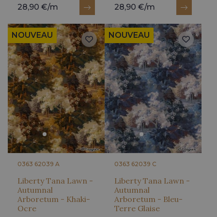
28,90 €/m
28,90 €/m
NOUVEAU
NOUVEAU
0363 62039 A
0363 62039 C
Liberty Tana Lawn -
Liberty Tana Lawn -
Autumnal
Autumnal
Arboretum - Khaki-
Arboretum - Bleu-
Ocre
Terre Glaise