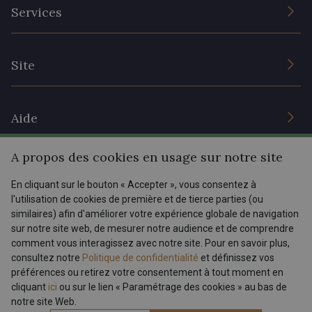
L’entreprise
Services
Engagement durable et certificats
Conditions générales de vente
Nous contacter
Site
Paramétrage des cookies
Services aux professionnels
Magasins
Chéques cadeaux
Aide
Prix réduits
A propos des cookies en usage sur notre site
Magazine
Livraison : France, Belgique, International
Menu
En cliquant sur le bouton « Accepter », vous consentez à
Retours & réclamations
l'utilisation de cookies de première et de tierce parties (ou
FAQ - Questions fréquentes
Tous nos tissus
similaires) afin d'améliorer votre expérience globale de navigation
FR
EN
sur notre site web, de mesurer notre audience et de comprendre
Modes de paiements
Magazine
comment vous interagissez avec notre site. Pour en savoir plus,
Dernière modification : 24/03/2026 07:36
consultez notre
Politique de confidentialité
et définissez vos
préférences ou retirez votre consentement à tout moment en
cliquant
ici
ou sur le lien « Paramétrage des cookies » au bas de
notre site Web.