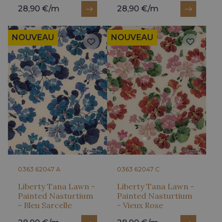
28,90 €/m
28,90 €/m
NOUVEAU
NOUVEAU
0363 62047 A
0363 62047 C
Liberty Tana Lawn -
Liberty Tana Lawn -
Painted Nasturtium
Painted Nasturtium
- Bleu Sarcelle
- Vieux Rose