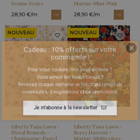
Denim-Ivoire
Marine-Mint-Pink
28,90 €/m
28,90 €/m
NOUVEAU
NOUVEAU
Cadeau : 10% offerts sur votre
commande !
Pour vous, couture rime avec détente ?
Vous aimez les beaux tissus ?
Recevez chaque semaine un clin d’œil rempli de
nouveautés, d’inspirations et de promotions.
0363 62016 B
0363 62017 A
Je m'abonne à la newsletter
Liberty Tana Lawn -
Liberty Tana Lawn -
Floral Remedy -
Berry Harvest -
Champagne-Pastel
Marine-Multicolore