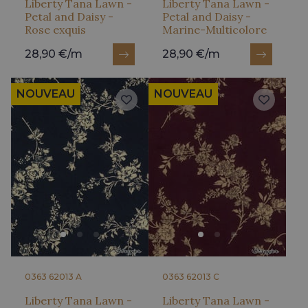
Liberty Tana Lawn -
Liberty Tana Lawn -
Petal and Daisy -
Petal and Daisy -
Rose exquis
Marine-Multicolore
28,90 €/m
28,90 €/m
NOUVEAU
NOUVEAU
0363 62013 A
0363 62013 C
Liberty Tana Lawn -
Liberty Tana Lawn -