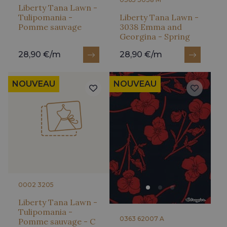
Liberty Tana Lawn -
Tulipomania -
Liberty Tana Lawn -
Pomme sauvage
3038 Emma and
Georgina - Spring
28,90 €/m
28,90 €/m
NOUVEAU
NOUVEAU
0002 3205
Liberty Tana Lawn -
Tulipomania -
0363 62007 A
Pomme sauvage - C