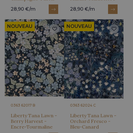
28,90 €/m
28,90 €/m
NOUVEAU
NOUVEAU
0363 62017 B
0363 62024 C
Liberty Tana Lawn -
Liberty Tana Lawn -
Berry Harvest -
Orchard Fresco -
Encre-Tourmaline
Bleu-Canard