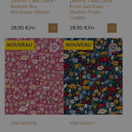
Liberty Tana Lawn -
Liberty Tana Lawn -
Radiant Ros -
Petal and Daisy -
Bordeaux-Glacier
Marine-Fruits
confits
28,90 €/m
28,90 €/m
NOUVEAU
NOUVEAU
0363 62009 B
0363 62009 C