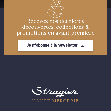
I7910 - I7910
01109 - 01109
Recevez nos dernières
découvertes, collections &
01103 - 01103
01111 - 01111
promotions en avant première
Je m'abonne à la newsletter
00473 - 00473
D0982 - D0982
08243 - 08243
08331 - 08331
00234 - 00234
08597 - 08597
08563 - 08563
09322 - 09322
HAUTE MERCERIE