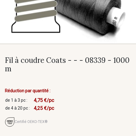
Fil à coudre Coats - - - 08339 - 1000
m
Réduction par quantité :
4,75 €/pc
de 1 à 3 pc :
4,25 €/pc
de 4 à 20 pc :
Certifié OEKO-TEX®