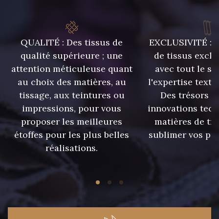
09612 - 09612
01712 - 01712 Blanc
QUALITÉ : Des tissus de
EXCLUSIVITÉ : U
01700 - 01700
Y1554 - Y1554
qualité supérieure ; une
de tissus exclu
attention méticuleuse quant
avec tout le sa
08163 - 08163
064YR - 064YR
au choix des matières, au
l'expertise texti
tissage, aux teintures ou
Des trésors te
impressions, pour vous
innovations tech
08168 - 08168
08201 - 08201
proposer les meilleures
matières de tr
étoffes pour les plus belles
sublimer vos pro
08223 - 08223
08178 - 08178
réalisations.
08135 - 08135
08203 - 08203
08313 - 08313
02710 - 02710 Ivoire clair