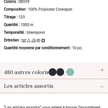
Coloris :
08339
Composition :
100% Polyester Corespun
Titrage :
120
Quantité :
1000 m
Temporalité :
Intemporel
Entretien :
Quantité moyenne par conditionnement :
10 pc;
480 autres coloris
...
Les articles assortis
Y0091 - Y0091
09882 - 09882
09700 - Noir
Y0092 - Y0092
"Les articles assortis" vous aident à trouver l'assortiment