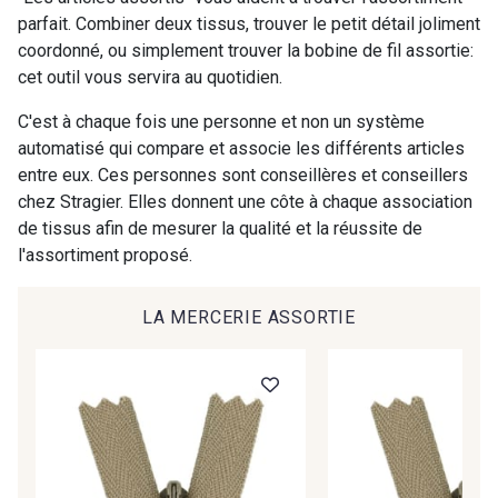
parfait. Combiner deux tissus, trouver le petit détail joliment
coordonné, ou simplement trouver la bobine de fil assortie:
00414 - 00414
09686 - 09686
cet outil vous servira au quotidien.
Cadeau : 10% offerts sur votre
commande !
C'est à chaque fois une personne et non un système
09870 - 09870
09824 - 09824
automatisé qui compare et associe les différents articles
Pour vous, couture rime avec détente ?
entre eux. Ces personnes sont conseillères et conseillers
Vous aimez les beaux tissus ?
chez Stragier. Elles donnent une côte à chaque association
09984 - 09984
09971 - 09971
Recevez chaque semaine un clin d’œil rempli de
de tissus afin de mesurer la qualité et la réussite de
nouveautés, d’inspirations et de promotions.
l'assortiment proposé.
09864 - 09864
00229 - 00229
Je m'abonne à la newsletter
LA MERCERIE ASSORTIE
C9945 - C9945
09963 - 09963
09491 - 09491
09671 - 09671