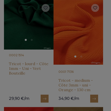
0002 1514
Tricot - lourd - Côte
1mm - Uni - Vert
0001 7136
Bouteille
Tricot - medium -
Côte 3mm - uni -
Orange - 130 cm
29,90 €/m
34,90 €/m