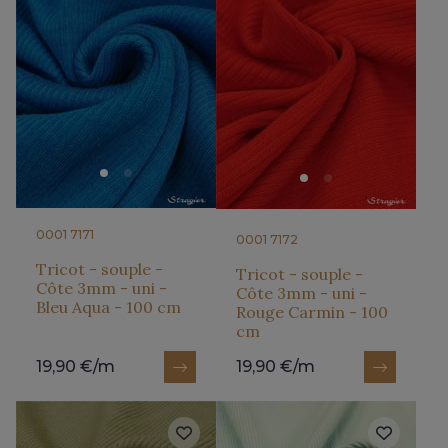
0001 7171
0001 7172
Tricot - souple -
Tricot - souple -
Côte 3mm - uni -
Côte 3mm - uni -
Bleu Aqua - 100 cm
Rouge Carmin - 100
cm
19,90 €/m
19,90 €/m