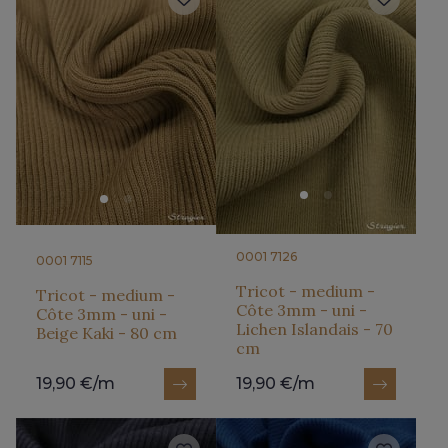
0001 7126
0001 7115
Tricot - medium -
Tricot - medium -
Côte 3mm - uni -
Côte 3mm - uni -
Lichen Islandais - 70
Beige Kaki - 80 cm
cm
19,90 €/m
19,90 €/m