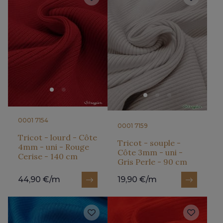
0001 7154
0001 7159
Tricot - lourd - Côte
Tricot - souple -
4mm - uni - Rouge
Côte 3mm - uni -
Cerise - 140 cm
Gris Perle - 90 cm
44,90 €/m
19,90 €/m