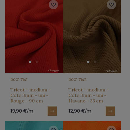
0001 7141
0001 7142
Tricot - medium -
Tricot - medium -
Côte 3mm - uni -
Côte 3mm - uni -
Rouge - 90 cm
Havane - 35 cm
19,90 €/m
12,90 €/m