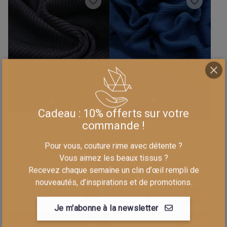
Cadeau : 10% offerts sur votre
commande !
0001 7138
0001 7135
Pour vous, couture rime avec détente ?
Tricot - medium -
Tricot - medium -
Vous aimez les beaux tissus ?
Côte 3mm - uni -
Côte 3mm - uni -
Bleu Mozaïque - 100
Bleu Acier - 130 cm
Recevez chaque semaine un clin d’œil rempli de
cm
nouveautés, d’inspirations et de promotions.
34,90 €/m
24,90 €/m
Je m'abonne à la newsletter