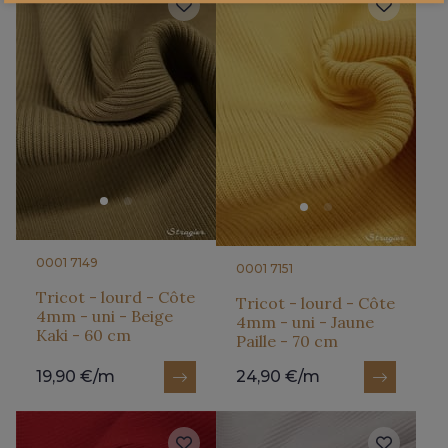
0001 7149
0001 7151
Tricot - lourd - Côte
Tricot - lourd - Côte
4mm - uni - Beige
4mm - uni - Jaune
Kaki - 60 cm
Paille - 70 cm
19,90 €/m
24,90 €/m