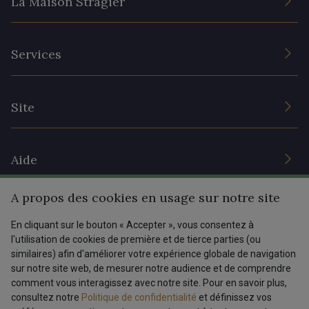
La Maison Stragier
L’entreprise
Services
Engagement durable et certificats
Conditions générales de vente
Nous contacter
Site
Paramétrage des cookies
Services aux professionnels
Magasins
Chéques cadeaux
Aide
Prix réduits
A propos des cookies en usage sur notre site
Magazine
Livraison : France, Belgique, International
Menu
En cliquant sur le bouton « Accepter », vous consentez à
Retours & réclamations
l'utilisation de cookies de première et de tierce parties (ou
FAQ - Questions fréquentes
similaires) afin d'améliorer votre expérience globale de navigation
Tous nos tissus
FR
EN
sur notre site web, de mesurer notre audience et de comprendre
Modes de paiements
Magazine
comment vous interagissez avec notre site. Pour en savoir plus,
Dernière modification : 11/03/2025 08:13
consultez notre
Politique de confidentialité
et définissez vos