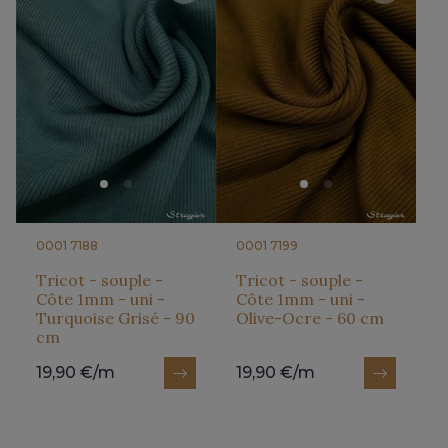
0001 7188
0001 7199
Tricot - souple -
Tricot - souple -
Côte 1mm - uni -
Côte 1mm - uni -
Turquoise Grisé - 90
Olive-Ocre - 60 cm
cm
19,90 €/m
19,90 €/m