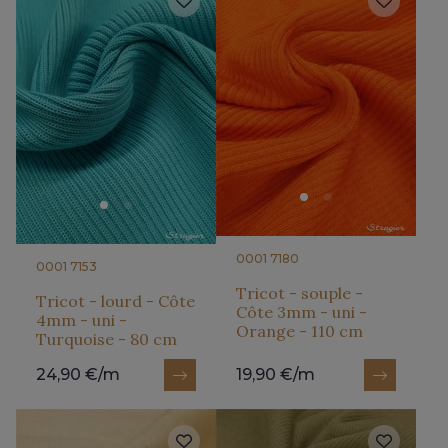
0001 7180
0001 7153
Tricot - souple -
Tricot - lourd - Côte
Côte 3mm - uni -
4mm - uni -
Orange - 110 cm
Turquoise - 80 cm
24,90 €/m
19,90 €/m