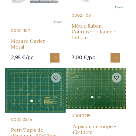
0002 1108
Mètre Ruban
0002 1107
Couture - - Jaune -
150 cm
Mesure Ourlet -
Métal
2,95 €/pc
3,00 €/pc
0001 7715
0002 0544
Tapis de découpe -
Petit Tapis de
45x30cm
découpe - 30x22cm