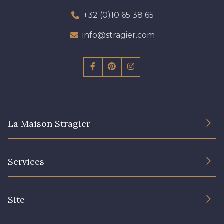
+32 (0)10 65 38 65
info@stragier.com
La Maison Stragier
L’entreprise
Services
Engagement durable et certificats
Conditions générales de vente
Nous contacter
Site
Paramétrage des cookies
Services aux professionnels