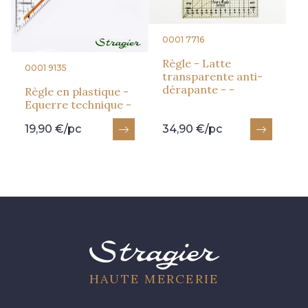
0001 7716
Règle - Latte
0001 9135
transparente anti-
dérapante - -
Règle en plastique -
Equerre technique -
19,90 €/pc
34,90 €/pc
HAUTE MERCERIE