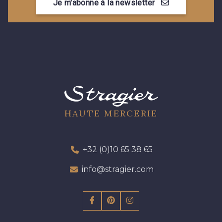
Je m'abonne à la newsletter
08303 - 08303
08144 - 08144
A2120 - A2120
08388 - 08388
00293 - 00293
08320 - 08320
08516 - 08516
08537 - 08537
HAUTE MERCERIE
08335 - 08335
08383 - 08383
+32 (0)10 65 38 65
info@stragier.com
08542 - 08542
08247 - 08247
H0234 - H0234
08541 - 08541