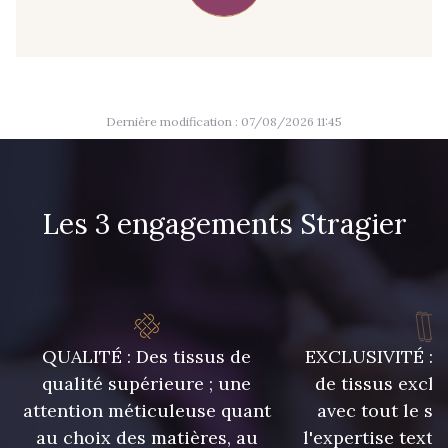
09389 - 09389
09612 - 09612
Y1555 - Y1555
09155 - 09155
Dernière modification : 07/08/2026 11:45
09404 - 09404
09424 - 09424
Les 3 engagements Stragier
09115 - 09115
09138 - 09138
09301 - 09301
01700 - 01700
QUALITÉ : Des tissus de
EXCLUSIVITÉ : U
01712 - 01712 Blanc
01109 - 01109
qualité supérieure ; une
de tissus exclu
attention méticuleuse quant
avec tout le sa
01103 - 01103
01111 - 01111
au choix des matières, au
l'expertise texti