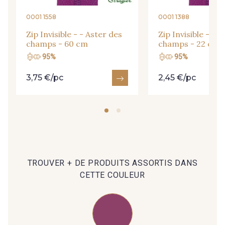
0001 1558
0001 1388
C9375 - C9375
09699 - 09699
Zip Invisible - - Aster des
Zip Invisible - - 
champs - 60 cm
champs - 22 cm
95%
95%
09606 - 09606
09992 - 09992
3,75 €/pc
2,45 €/pc
09853 - 09853
09618 - 09618
C9939 - C9939
09649 - 09649
TROUVER + DE PRODUITS ASSORTIS DANS
09674 - 09674
09149 - 09149
CETTE COULEUR
C9373 - C9373
09581 - 09581