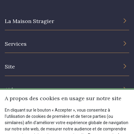
08362 - 08362
08418 - 08418
La Maison Stragier
880YQ - 880YQ
08110 - 08110
L’entreprise
Services
Engagement durable et certificats
08108 - 08108
C9309 - C9309
Conditions générales de vente
Nous contacter
Site
Paramétrage des cookies
Services aux professionnels
Y1062 - Y1062
00473 - 00473
Magasins
Chéques cadeaux
Aide
Prix réduits
A propos des cookies en usage sur notre site
D0982 - D0982
08243 - 08243
Magazine
Livraison : France, Belgique, International
En cliquant sur le bouton « Accepter », vous consentez à
Menu
l'utilisation de cookies de première et de tierce parties (ou
Retours & réclamations
08331 - 08331
00234 - 00234
similaires) afin d'améliorer votre expérience globale de navigation
sur notre site web, de mesurer notre audience et de comprendre
FAQ - Questions fréquentes
Tous nos tissus