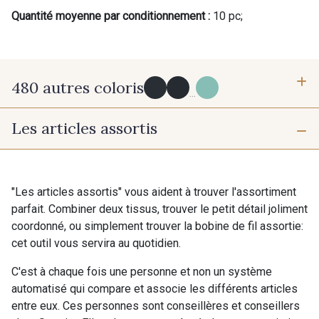
Quantité moyenne par conditionnement :
10 pc;
480 autres coloris
...
Les articles assortis
Y0091 - Y0091
09882 - 09882
Cadeau : 10% offerts sur votre
commande !
09700 - Noir
Y0092 - Y0092
"Les articles assortis" vous aident à trouver l'assortiment
Pour vous, couture rime avec détente ?
parfait. Combiner deux tissus, trouver le petit détail joliment
Vous aimez les beaux tissus ?
coordonné, ou simplement trouver la bobine de fil assortie:
00414 - 00414
09686 - 09686
Recevez chaque semaine un clin d’œil rempli de
cet outil vous servira au quotidien.
nouveautés, d’inspirations et de promotions.
C'est à chaque fois une personne et non un système
09870 - 09870
09824 - 09824
automatisé qui compare et associe les différents articles
Je m'abonne à la newsletter
entre eux. Ces personnes sont conseillères et conseillers