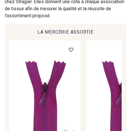
chez Stragier. Elles donnent une côte à chaque association
09984 - 09984
09971 - 09971
de tissus afin de mesurer la qualité et la réussite de
l'assortiment proposé.
09864 - 09864
00229 - 00229
LA MERCERIE ASSORTIE
C9945 - C9945
09963 - 09963
09491 - 09491
09671 - 09671
09666 - 09666
09582 - 09582
09685 - 09685
09635 - 09635
09493 - 09493
09390 - 09390