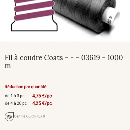
Fil à coudre Coats - - - 03619 - 1000
m
Réduction par quantité :
4,75 €/pc
de 1 à 3 pc :
4,25 €/pc
de 4 à 20 pc :
Certifié OEKO-TEX®