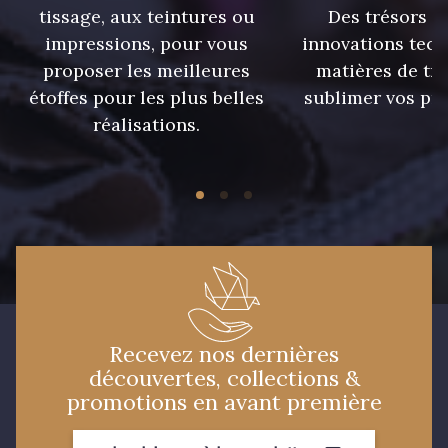
tissage, aux teintures ou
Des trésors te
impressions, pour vous
innovations tech
02710 - 02710 Ivoire clair
I7910 - I7910
proposer les meilleures
matières de tr
étoffes pour les plus belles
sublimer vos pro
Y1554 - Y1554
08163 - 08163
réalisations.
064YR - 064YR
08168 - 08168
08201 - 08201
08223 - 08223
08178 - 08178
08135 - 08135
Recevez nos dernières
découvertes, collections &
08203 - 08203
08313 - 08313
promotions en avant première