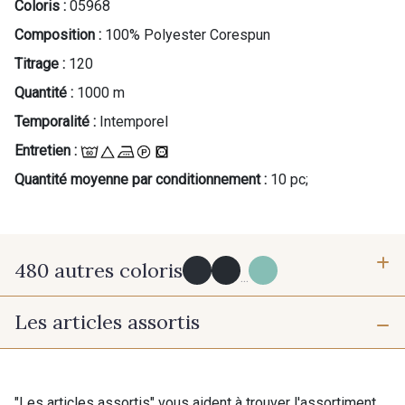
Coloris :
05968
Composition :
100% Polyester Corespun
Titrage :
120
Quantité :
1000 m
Temporalité :
Intemporel
Entretien :
Quantité moyenne par conditionnement :
10 pc;
480 autres coloris
...
Les articles assortis
Y0091 - Y0091
09882 - 09882
09700 - Noir
Y0092 - Y0092
"Les articles assortis" vous aident à trouver l'assortiment