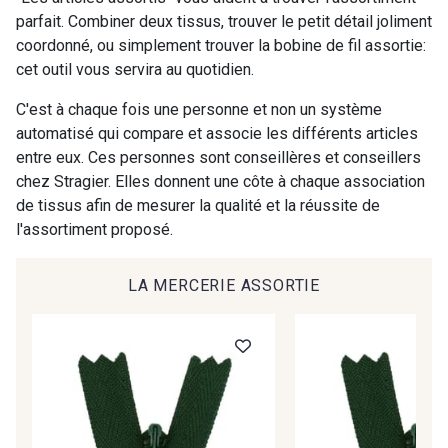
parfait. Combiner deux tissus, trouver le petit détail joliment
coordonné, ou simplement trouver la bobine de fil assortie:
00414 - 00414
09686 - 09686
cet outil vous servira au quotidien.
Cadeau : 10% offerts sur votre
commande !
C'est à chaque fois une personne et non un système
09870 - 09870
09824 - 09824
automatisé qui compare et associe les différents articles
Pour vous, couture rime avec détente ?
entre eux. Ces personnes sont conseillères et conseillers
Vous aimez les beaux tissus ?
chez Stragier. Elles donnent une côte à chaque association
09984 - 09984
09971 - 09971
Recevez chaque semaine un clin d’œil rempli de
de tissus afin de mesurer la qualité et la réussite de
nouveautés, d’inspirations et de promotions.
l'assortiment proposé.
09864 - 09864
00229 - 00229
Je m'abonne à la newsletter
LA MERCERIE ASSORTIE
C9945 - C9945
09963 - 09963
09491 - 09491
09671 - 09671