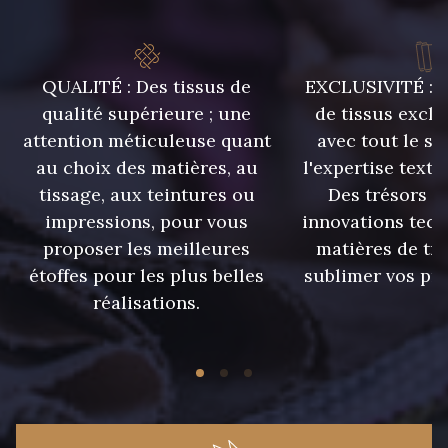
09301 - 09301
01700 - 01700
QUALITÉ : Des tissus de
EXCLUSIVITÉ : U
01712 - 01712 Blanc
01109 - 01109
qualité supérieure ; une
de tissus exclu
attention méticuleuse quant
avec tout le sa
01103 - 01103
01111 - 01111
au choix des matières, au
l'expertise texti
tissage, aux teintures ou
Des trésors te
impressions, pour vous
innovations tech
02710 - 02710 Ivoire clair
I7910 - I7910
proposer les meilleures
matières de tr
étoffes pour les plus belles
sublimer vos pro
Y1554 - Y1554
08163 - 08163
réalisations.
064YR - 064YR
08168 - 08168
08201 - 08201
08223 - 08223