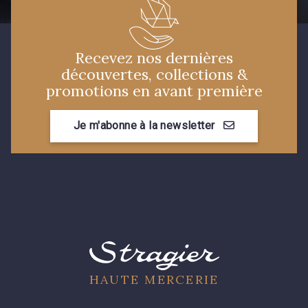
08178 - 08178
08135 - 08135
Recevez nos dernières
découvertes, collections &
08203 - 08203
08313 - 08313
promotions en avant première
Je m'abonne à la newsletter
08303 - 08303
08144 - 08144
A2120 - A2120
08388 - 08388
00293 - 00293
08320 - 08320
08516 - 08516
08537 - 08537
HAUTE MERCERIE