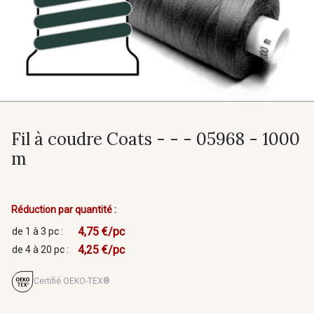
Fil à coudre Coats - - - 05968 - 1000
m
Réduction par quantité :
4,75 €/pc
de 1 à 3 pc :
4,25 €/pc
de 4 à 20 pc :
Certifié OEKO-TEX®