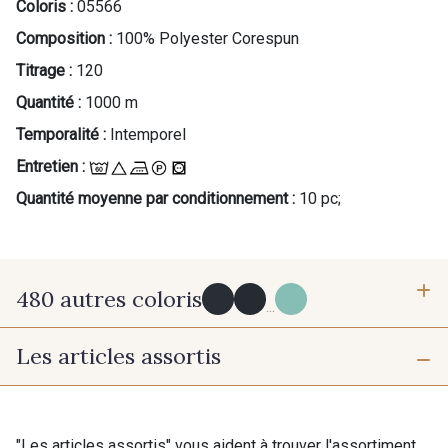
Coloris :
05566
Composition :
100% Polyester Corespun
Titrage :
120
Quantité :
1000 m
Temporalité :
Intemporel
Entretien :
Quantité moyenne par conditionnement :
10 pc;
480 autres coloris
...
Les articles assortis
Y0091 - Y0091
09882 - 09882
09700 - Noir
Y0092 - Y0092
"Les articles assortis" vous aident à trouver l'assortiment