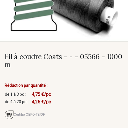
Fil à coudre Coats - - - 05566 - 1000
m
Réduction par quantité :
4,75 €/pc
de 1 à 3 pc :
4,25 €/pc
de 4 à 20 pc :
Certifié OEKO-TEX®