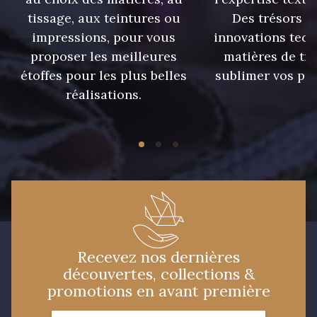
tissage, aux teintures ou
Des trésors te
impressions, pour vous
innovations tech
09674 - 09674
09149 - 09149
proposer les meilleures
matières de tr
étoffes pour les plus belles
sublimer vos pro
C9373 - C9373
09581 - 09581
réalisations.
09389 - 09389
09612 - 09612
Y1555 - Y1555
09155 - 09155
09404 - 09404
09424 - 09424
Recevez nos dernières
découvertes, collections &
09115 - 09115
09138 - 09138
promotions en avant première