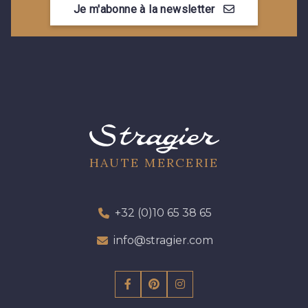
Je m'abonne à la newsletter
09301 - 09301
01700 - 01700
01712 - 01712 Blanc
01109 - 01109
01103 - 01103
01111 - 01111
02710 - 02710 Ivoire clair
I7910 - I7910
HAUTE MERCERIE
Y1554 - Y1554
08163 - 08163
+32 (0)10 65 38 65
info@stragier.com
064YR - 064YR
08168 - 08168
08201 - 08201
08223 - 08223