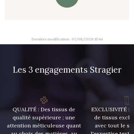
09666 - 09666
09582 - 09582
09685 - 09685
09635 - 09635
Dernière modification : 07/08/2026 15:44
09493 - 09493
09390 - 09390
Les 3 engagements Stragier
C9375 - C9375
09699 - 09699
09606 - 09606
09992 - 09992
QUALITÉ : Des tissus de
EXCLUSIVITÉ : U
09853 - 09853
09618 - 09618
qualité supérieure ; une
de tissus exclu
attention méticuleuse quant
avec tout le sa
C9939 - C9939
09649 - 09649
au choix des matières, au
l'expertise texti