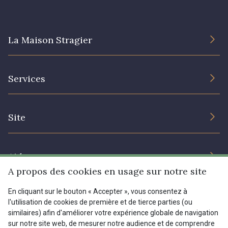
08178 - 08178
08135 - 08135
La Maison Stragier
08203 - 08203
08313 - 08313
L’entreprise
Services
Engagement durable et certificats
08303 - 08303
08144 - 08144
Conditions générales de vente
Nous contacter
Site
Paramétrage des cookies
Services aux professionnels
A2120 - A2120
08388 - 08388
Magasins
Chéques cadeaux
Aide
Prix réduits
00293 - 00293
08320 - 08320
A propos des cookies en usage sur notre site
Magazine
Livraison : France, Belgique, International
En cliquant sur le bouton « Accepter », vous consentez à
Menu
l'utilisation de cookies de première et de tierce parties (ou
08516 - 08516
08537 - 08537
Retours & réclamations
similaires) afin d'améliorer votre expérience globale de navigation
sur notre site web, de mesurer notre audience et de comprendre
FAQ - Questions fréquentes
Tous nos tissus