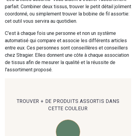
parfait. Combiner deux tissus, trouver le petit détail joliment
coordonné, ou simplement trouver la bobine de fil assortie:
00414 - 00414
09686 - 09686
cet outil vous servira au quotidien.
C'est à chaque fois une personne et non un système
09870 - 09870
09824 - 09824
automatisé qui compare et associe les différents articles
entre eux. Ces personnes sont conseillères et conseillers
chez Stragier. Elles donnent une côte à chaque association
09984 - 09984
09971 - 09971
de tissus afin de mesurer la qualité et la réussite de
l'assortiment proposé.
09864 - 09864
00229 - 00229
C9945 - C9945
09963 - 09963
TROUVER + DE PRODUITS ASSORTIS DANS
CETTE COULEUR
09491 - 09491
09671 - 09671