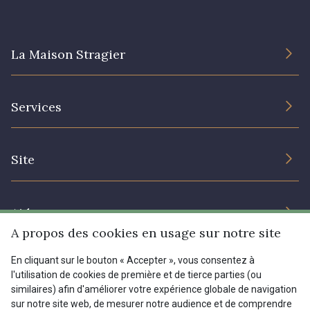
08178 - 08178
08135 - 08135
La Maison Stragier
08203 - 08203
08313 - 08313
L’entreprise
Services
Engagement durable et certificats
08303 - 08303
08144 - 08144
Conditions générales de vente
Nous contacter
Site
Paramétrage des cookies
Services aux professionnels
A2120 - A2120
08388 - 08388
Magasins
Chéques cadeaux
Aide
Prix réduits
00293 - 00293
08320 - 08320
A propos des cookies en usage sur notre site
Magazine
Livraison : France, Belgique, International
En cliquant sur le bouton « Accepter », vous consentez à
Menu
l'utilisation de cookies de première et de tierce parties (ou
08516 - 08516
08537 - 08537
Retours & réclamations
similaires) afin d'améliorer votre expérience globale de navigation
sur notre site web, de mesurer notre audience et de comprendre
FAQ - Questions fréquentes
Tous nos tissus