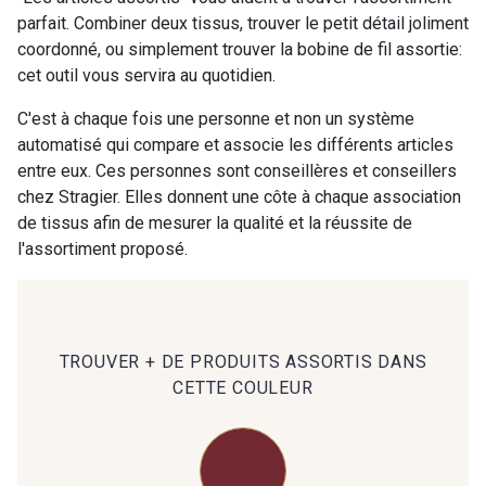
parfait. Combiner deux tissus, trouver le petit détail joliment
coordonné, ou simplement trouver la bobine de fil assortie:
00414 - 00414
09686 - 09686
cet outil vous servira au quotidien.
C'est à chaque fois une personne et non un système
09870 - 09870
09824 - 09824
automatisé qui compare et associe les différents articles
entre eux. Ces personnes sont conseillères et conseillers
chez Stragier. Elles donnent une côte à chaque association
09984 - 09984
09971 - 09971
de tissus afin de mesurer la qualité et la réussite de
l'assortiment proposé.
09864 - 09864
00229 - 00229
C9945 - C9945
09963 - 09963
TROUVER + DE PRODUITS ASSORTIS DANS
CETTE COULEUR
09491 - 09491
09671 - 09671