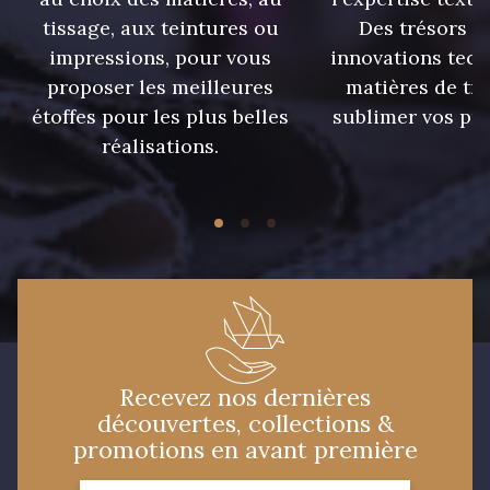
tissage, aux teintures ou
Des trésors te
impressions, pour vous
innovations tech
09674 - 09674
09149 - 09149
proposer les meilleures
matières de tr
étoffes pour les plus belles
sublimer vos pro
C9373 - C9373
09581 - 09581
réalisations.
09389 - 09389
09612 - 09612
Y1555 - Y1555
09155 - 09155
09404 - 09404
09424 - 09424
Recevez nos dernières
découvertes, collections &
09115 - 09115
09138 - 09138
promotions en avant première