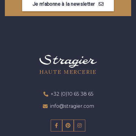
Je m'abonne à la newsletter
09301 - 09301
01700 - 01700
01712 - 01712 Blanc
01109 - 01109
01103 - 01103
01111 - 01111
02710 - 02710 Ivoire clair
I7910 - I7910
HAUTE MERCERIE
Y1554 - Y1554
08163 - 08163
+32 (0)10 65 38 65
info@stragier.com
064YR - 064YR
08168 - 08168
08201 - 08201
08223 - 08223