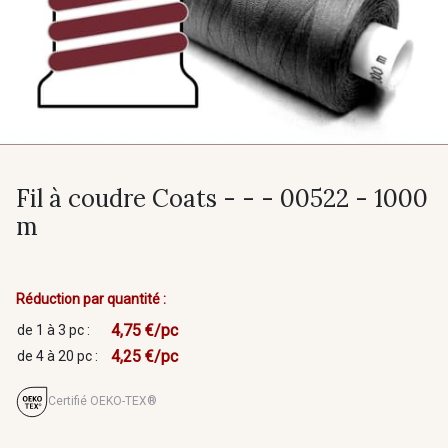
Fil à coudre Coats - - - 00522 - 1000
m
Réduction par quantité :
4,75 €/pc
de 1 à 3 pc :
4,25 €/pc
de 4 à 20 pc :
Certifié OEKO-TEX®