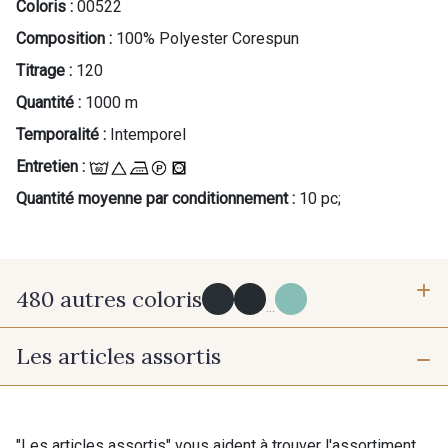
Coloris :
00522
Composition :
100% Polyester Corespun
Titrage :
120
Quantité :
1000 m
Temporalité :
Intemporel
Entretien :
Quantité moyenne par conditionnement :
10 pc;
480 autres coloris
...
Les articles assortis
Y0091 - Y0091
09882 - 09882
09700 - Noir
Y0092 - Y0092
"Les articles assortis" vous aident à trouver l'assortiment