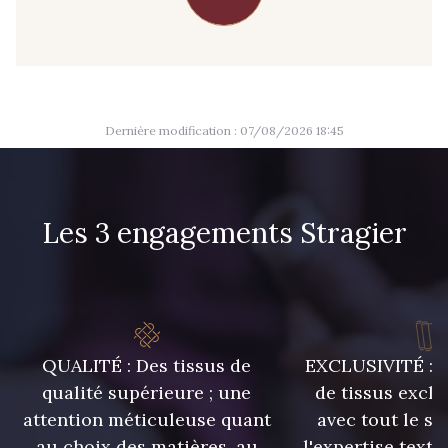
09666 - 09666
09582 - 09582
09685 - 09685
09635 - 09635
Dernière modification : 07/08/2026 18:45
09493 - 09493
09390 - 09390
Les 3 engagements Stragier
C9375 - C9375
09699 - 09699
09606 - 09606
09992 - 09992
QUALITÉ : Des tissus de
EXCLUSIVITÉ : U
09853 - 09853
09618 - 09618
qualité supérieure ; une
de tissus exclu
attention méticuleuse quant
avec tout le sa
C9939 - C9939
09649 - 09649
au choix des matières, au
l'expertise texti