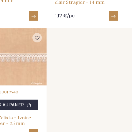
 14 mm
clair Stragier - 14 mm
1,17 €/pc
0001 7740
 AU PANIER
alista - Ivoire
ier - 25 mm