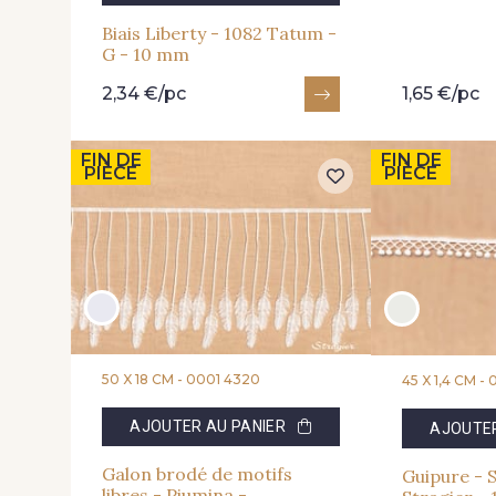
Biais Liberty - 1082 Tatum -
G - 10 mm
2,34 €/pc
1,65 €/pc
FIN DE
FIN DE
PIÈCE
PIÈCE
50 X 18 CM -
0001 4320
45 X 1,4 CM -
AJOUTER AU PANIER
AJOUTER
Galon brodé de motifs
Guipure - S
libres - Piumina -