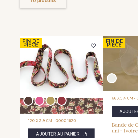
10 produits
FIN DE
FIN DE
PIÈCE
PIÈCE
66 X 5,4 CM -
AJOUTER
120 X 3,9 CM -
0000 1620
Bande de Cr
uni - Ivoir
AJOUTER AU PANIER