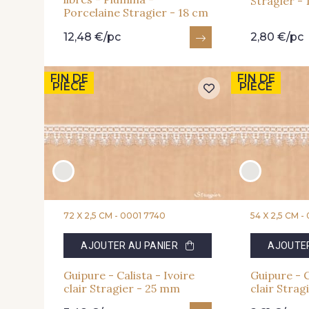
Stragier -
Porcelaine Stragier - 18 cm
12,48 €/pc
2,80 €/pc
FIN DE
FIN DE
PIÈCE
PIÈCE
72 X 2,5 CM -
0001 7740
54 X 2,5 CM -
AJOUTER AU PANIER
AJOUTER
Guipure - Calista - Ivoire
Guipure - C
clair Stragier - 25 mm
clair Strag