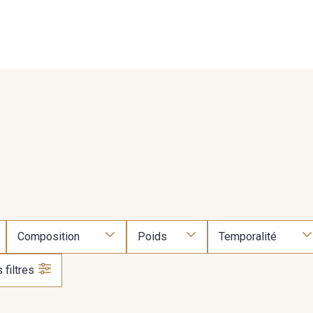
- FAQ
Contact
L'entreprise Stragier
Accès aux professi
Composition
Poids
Temporalité
 filtres