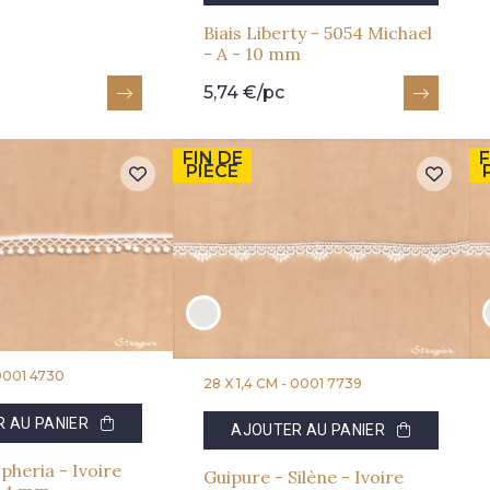
Biais Liberty - 5054 Michael
- A - 10 mm
5,74 €/pc
FIN DE
F
PIÈCE
0001 4730
28 X 1,4 CM -
0001 7739
 AU PANIER
AJOUTER AU PANIER
pheria - Ivoire
Guipure - Silène - Ivoire