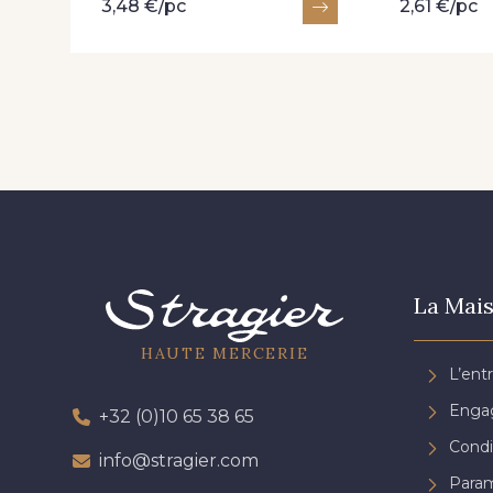
3,48 €/pc
2,61 €/pc
La Mais
HAUTE MERCERIE
L’ent
Engag
+32 (0)10 65 38 65
Condi
info@stragier.com
Param