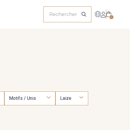
onnels
0
Motifs / Unis
Laize