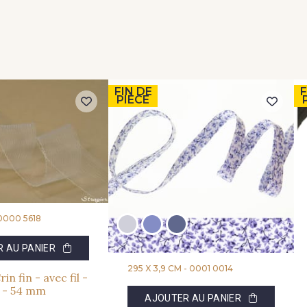
FIN DE
F
PIÈCE
0000 5618
 AU PANIER
295 X 3,9 CM -
0001 0014
in fin - avec fil -
e - 54 mm
AJOUTER AU PANIER