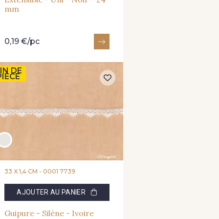
mm
0,19 €/pc
IN DE
PIÈCE
33 X 1,4 CM -
0001 7739
AJOUTER AU PANIER
Guipure - Silène - Ivoire