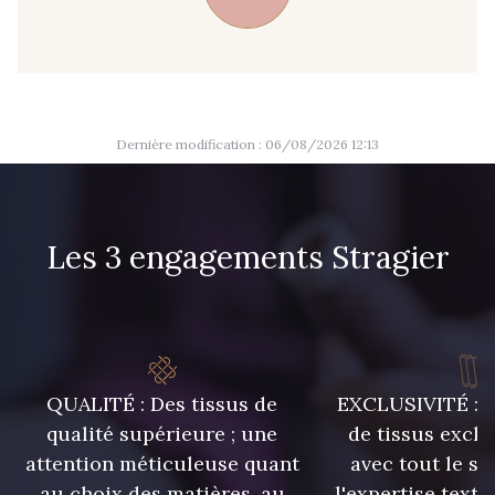
09666 - 09666
09582 - 09582
09685 - 09685
09635 - 09635
Dernière modification : 06/08/2026 12:13
09493 - 09493
09390 - 09390
Les 3 engagements Stragier
C9375 - C9375
09699 - 09699
09606 - 09606
09992 - 09992
QUALITÉ : Des tissus de
EXCLUSIVITÉ : U
09853 - 09853
09618 - 09618
qualité supérieure ; une
de tissus exclu
attention méticuleuse quant
avec tout le sa
C9939 - C9939
09649 - 09649
au choix des matières, au
l'expertise texti