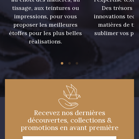
tissage, aux teintures ou
Des trésors te
impressions, pour vous
innovations tech
09149 - 09149
09674 - 09674
proposer les meilleures
matières de tr
étoffes pour les plus belles
sublimer vos pro
C9373 - C9373
09581 - 09581
réalisations.
09389 - 09389
09612 - 09612
Y1555 - Y1555
09155 - 09155
09404 - 09404
09424 - 09424
Recevez nos dernières
découvertes, collections &
09115 - 09115
09138 - 09138
promotions en avant première