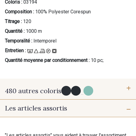
Coloris :
03194
Composition :
100% Polyester Corespun
Titrage :
120
Quantité :
1000 m
Temporalité :
Intemporel
Entretien :
Quantité moyenne par conditionnement :
10 pc;
480 autres coloris
...
Les articles assortis
Y0091 - Y0091
09882 - 09882
09700 - Noir
Y0092 - Y0092
"Les articles assortis" vous aident à trouver l'assortiment