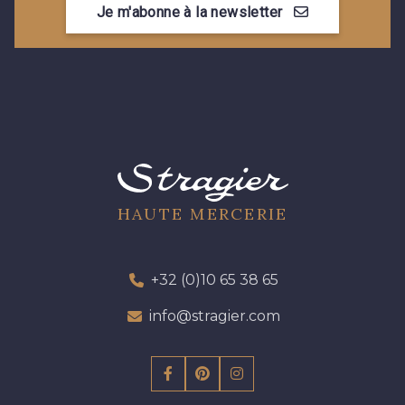
Je m'abonne à la newsletter
09301 - 09301
01712 - 01712 Blanc
01700 - 01700
Y1554 - Y1554
08163 - 08163
064YR - 064YR
08168 - 08168
08201 - 08201
HAUTE MERCERIE
08223 - 08223
08178 - 08178
+32 (0)10 65 38 65
info@stragier.com
08135 - 08135
08203 - 08203
08313 - 08313
02710 - 02710 Ivoire clair