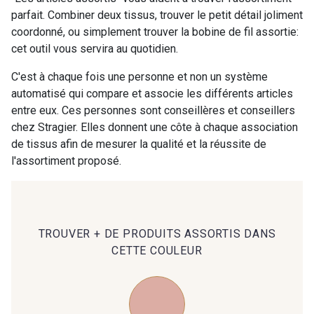
parfait. Combiner deux tissus, trouver le petit détail joliment
coordonné, ou simplement trouver la bobine de fil assortie:
00414 - 00414
09686 - 09686
cet outil vous servira au quotidien.
C'est à chaque fois une personne et non un système
09870 - 09870
09824 - 09824
automatisé qui compare et associe les différents articles
entre eux. Ces personnes sont conseillères et conseillers
chez Stragier. Elles donnent une côte à chaque association
09984 - 09984
09971 - 09971
de tissus afin de mesurer la qualité et la réussite de
l'assortiment proposé.
09864 - 09864
00229 - 00229
C9945 - C9945
09963 - 09963
TROUVER + DE PRODUITS ASSORTIS DANS
CETTE COULEUR
09491 - 09491
09671 - 09671