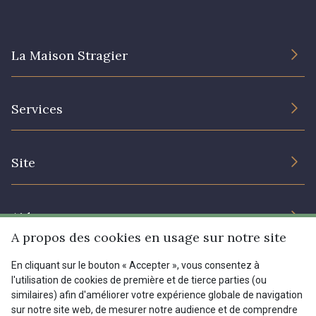
I7910 - I7910
01109 - 01109
La Maison Stragier
01103 - 01103
01111 - 01111
L’entreprise
Services
Engagement durable et certificats
08303 - 08303
08144 - 08144
Conditions générales de vente
Nous contacter
Site
Paramétrage des cookies
Services aux professionnels
A2120 - A2120
08388 - 08388
Magasins
Chéques cadeaux
Aide
Prix réduits
00293 - 00293
08320 - 08320
A propos des cookies en usage sur notre site
Magazine
Livraison : France, Belgique, International
En cliquant sur le bouton « Accepter », vous consentez à
Menu
l'utilisation de cookies de première et de tierce parties (ou
08516 - 08516
08537 - 08537
Retours & réclamations
similaires) afin d'améliorer votre expérience globale de navigation
sur notre site web, de mesurer notre audience et de comprendre
FAQ - Questions fréquentes
Tous nos tissus