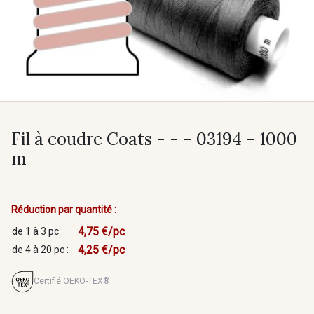
Fil à coudre Coats - - - 03194 - 1000
m
Réduction par quantité :
4,75 €/pc
de 1 à 3 pc :
4,25 €/pc
de 4 à 20 pc :
Certifié OEKO-TEX®