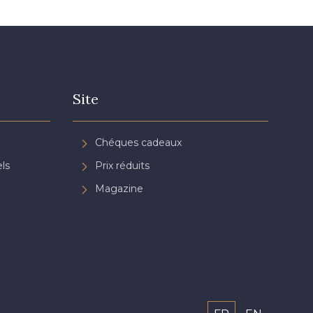
Site
Chéques cadeaux
ls
Prix réduits
Magazine