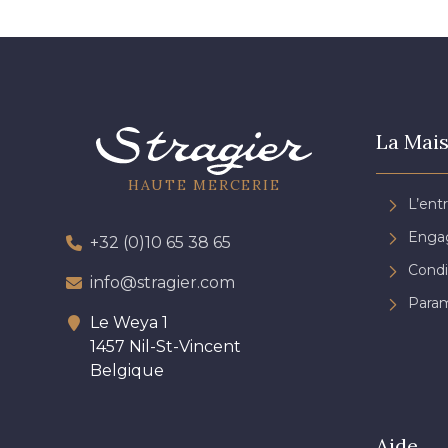
La Mais
HAUTE MERCERIE
L’ent
Engag
+32 (0)10 65 38 65
Condi
info@stragier.com
Param
Le Weya 1
1457 Nil-St-Vincent
Belgique
Aide