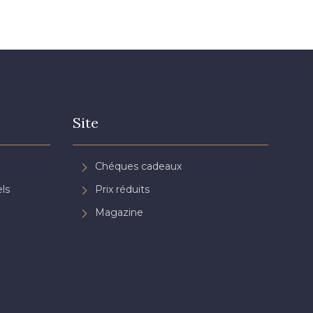
Site
Chéques cadeaux
ls
Prix réduits
Magazine