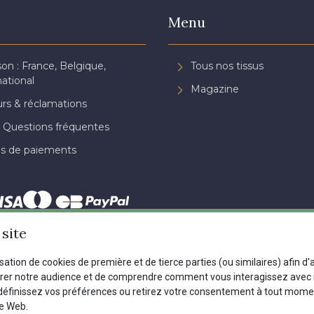
Menu
son : France, Belgique,
Tous nos tissus
national
Magazine
rs & réclamations
 Questions fréquentes
s de paiements
site
Dernière modification : 02/06/2025 11:32
isation de cookies de première et de tierce parties (ou similaires) afin d
urer notre audience et de comprendre comment vous interagissez avec n
définissez vos préférences ou retirez votre consentement à tout mome
nte
Politique de confidentialité
Paramétrage des cookies
A & C St
te Web.