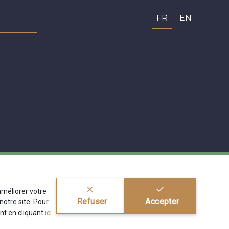
FR
EN
'améliorer votre
Refuser
Accepter
otre site. Pour
nt en cliquant
ici
ragier s.r.l.
BE 0772 618 163