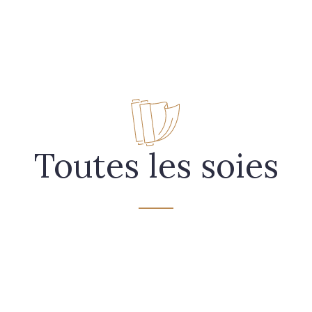
- FAQ
Contact
L'entreprise Stragier
Accès aux professi
Toutes les soies