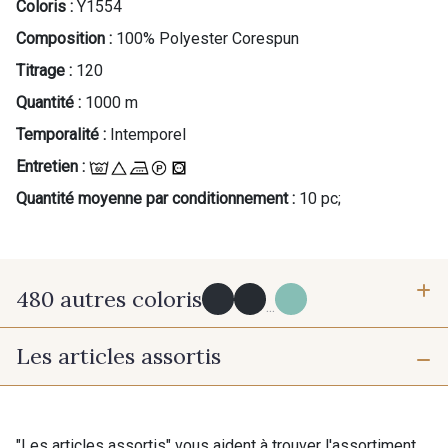
Coloris :
Y1554
Composition :
100% Polyester Corespun
Titrage :
120
Quantité :
1000 m
Temporalité :
Intemporel
Entretien :
Quantité moyenne par conditionnement :
10 pc;
480 autres coloris
...
Les articles assortis
Y0091 - Y0091
09882 - 09882
09700 - Noir
Y0092 - Y0092
"Les articles assortis" vous aident à trouver l'assortiment