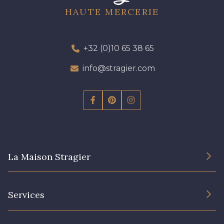
HAUTE MERCERIE
C9309 - C9309
Y1062 - Y1062
+32 (0)10 65 38 65
00473 - 00473
D0982 - D0982
info@stragier.com
08243 - 08243
08331 - 08331
00234 - 00234
08597 - 08597
La Maison Stragier
08524 - 08524
02350 - 02350
L’entreprise
Services
00322 - 00322
08589 - 08589
Engagement durable et certificats
Conditions générales de vente