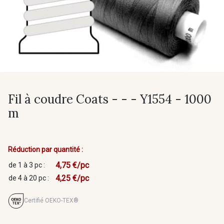
Fil à coudre Coats - - - Y1554 - 1000
m
Réduction par quantité :
4,75 €/pc
de 1 à 3 pc :
4,25 €/pc
de 4 à 20 pc :
Certifié OEKO-TEX®