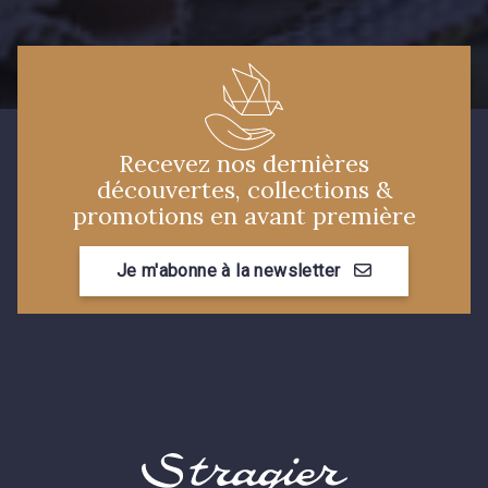
08320 - 08320
08516 - 08516
08537 - 08537
08335 - 08335
Recevez nos dernières
08383 - 08383
08542 - 08542
découvertes, collections &
promotions en avant première
08247 - 08247
H0234 - H0234
Je m'abonne à la newsletter
08541 - 08541
08362 - 08362
08418 - 08418
880YQ - 880YQ
08110 - 08110
08108 - 08108