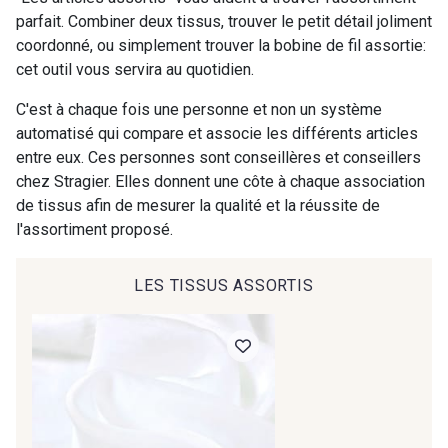
parfait. Combiner deux tissus, trouver le petit détail joliment
coordonné, ou simplement trouver la bobine de fil assortie:
00414 - 00414
09686 - 09686
cet outil vous servira au quotidien.
C'est à chaque fois une personne et non un système
09870 - 09870
09824 - 09824
automatisé qui compare et associe les différents articles
entre eux. Ces personnes sont conseillères et conseillers
chez Stragier. Elles donnent une côte à chaque association
09984 - 09984
09971 - 09971
de tissus afin de mesurer la qualité et la réussite de
l'assortiment proposé.
09864 - 09864
00229 - 00229
LES TISSUS ASSORTIS
C9945 - C9945
09963 - 09963
Cadeau : 10% offerts sur votre
commande !
09491 - 09491
09671 - 09671
Pour vous, couture rime avec détente ?
Vous aimez les beaux tissus ?