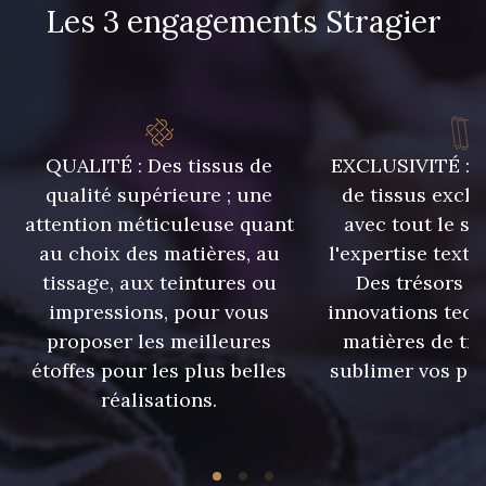
Les 3 engagements Stragier
08135 - 08135
08203 - 08203
08313 - 08313
08563 - 08563
QUALITÉ : Des tissus de
EXCLUSIVITÉ : U
qualité supérieure ; une
de tissus exclu
09322 - 09322
09316 - 09316
attention méticuleuse quant
avec tout le sa
au choix des matières, au
l'expertise texti
tissage, aux teintures ou
Des trésors te
09303 - 09303
08303 - 08303
impressions, pour vous
innovations tech
proposer les meilleures
matières de tr
08144 - 08144
A2120 - A2120
étoffes pour les plus belles
sublimer vos pro
réalisations.
08388 - 08388
00293 - 00293