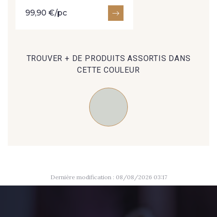
09612 - 09612
01712 - 01712 Blanc
99,90 €/pc
01700 - 01700
02710 - 02710 Ivoire clair
TROUVER + DE PRODUITS ASSORTIS DANS
CETTE COULEUR
I7910 - I7910
01109 - 01109
01103 - 01103
01111 - 01111
08163 - 08163
064YR - 064YR
08168 - 08168
08201 - 08201
Dernière modification : 08/08/2026 03:17
08223 - 08223
08178 - 08178