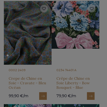
0002 2409
0234 74401 A
Crepe de Chine en
Crêpe de Chine en
Soie - Cravate - Bleu
Soie Liberty - Bow
Océan
Bouquet - Blue
99,90 €/m
79,90 €/m