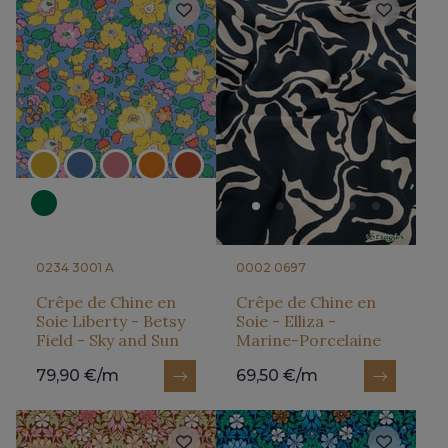
0234 3001 A
0002 0697
Crêpe de Chine en
Crêpe de Chine en
Soie Liberty - Betsy
Soie - Elliza -
Field - Sky and Sun
Marine-Porcelaine
79,90 €/m
69,50 €/m