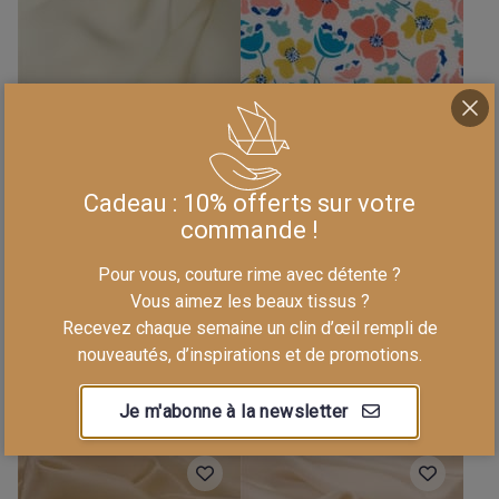
Cadeau : 10% offerts sur votre
commande !
0000 1097
Pour vous, couture rime avec détente ?
0234 1110 B
Crêpe de Chine - Uni
Vous aimez les beaux tissus ?
Crêpe de Chine en
- Cream
Recevez chaque semaine un clin d’œil rempli de
Soie Liberty - Edie
nouveautés, d’inspirations et de promotions.
Lane - B
84,90 €/m
79,90 €/m
Je m'abonne à la newsletter