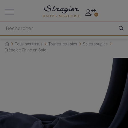
Accès aux professionnels
0
HAUTE MERCERIE
Tous nos tissus
Toutes les soies
Soies souples
Crêpe de Chine en Soie