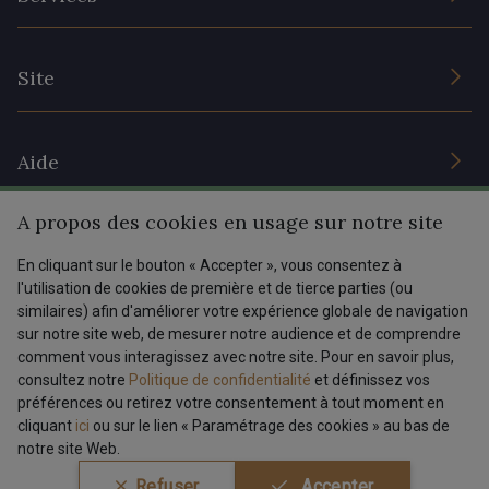
Engagement durable et certificats
Conditions générales de vente
Nous contacter
Site
Paramétrage des cookies
Services aux professionnels
Magasins
Chéques cadeaux
Aide
Prix réduits
A propos des cookies en usage sur notre site
Magazine
Livraison : France, Belgique, International
Menu
En cliquant sur le bouton « Accepter », vous consentez à
Retours & réclamations
l'utilisation de cookies de première et de tierce parties (ou
FAQ - Questions fréquentes
Tous nos tissus
similaires) afin d'améliorer votre expérience globale de navigation
FR
EN
sur notre site web, de mesurer notre audience et de comprendre
Modes de paiements
Magazine
comment vous interagissez avec notre site. Pour en savoir plus,
Dernière modification : 11/03/2025 08:21
consultez notre
Politique de confidentialité
et définissez vos
préférences ou retirez votre consentement à tout moment en
cliquant
ici
ou sur le lien « Paramétrage des cookies » au bas de
notre site Web.
Conditions générales de vente
Politique de confidentialité
Refuser
Accepter