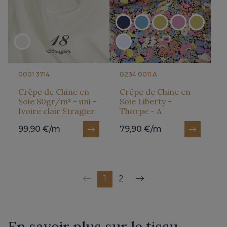
0001 3714
0234 0011 A
Crêpe de Chine en
Crêpe de Chine en
Soie 80gr/m² - uni -
Soie Liberty -
Ivoire clair Stragier
Thorpe - A
99,90 €/m
79,90 €/m
1
2
En savoir plus sur le tissu