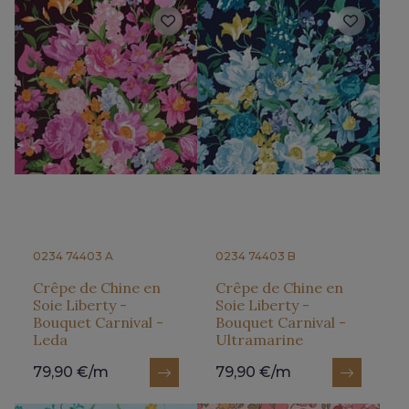
0234 74403 A
0234 74403 B
Crêpe de Chine en
Crêpe de Chine en
Soie Liberty -
Soie Liberty -
Bouquet Carnival -
Bouquet Carnival -
Leda
Ultramarine
79,90 €/m
79,90 €/m