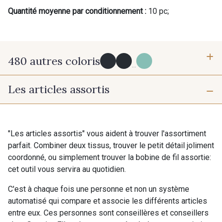
Quantité moyenne par conditionnement :
10 pc;
480 autres coloris
...
Les articles assortis
Y0091 - Y0091
09882 - 09882
09700 - Noir
Y0092 - Y0092
"Les articles assortis" vous aident à trouver l'assortiment
parfait. Combiner deux tissus, trouver le petit détail joliment
coordonné, ou simplement trouver la bobine de fil assortie:
00414 - 00414
09686 - 09686
cet outil vous servira au quotidien.
C'est à chaque fois une personne et non un système
09870 - 09870
09824 - 09824
automatisé qui compare et associe les différents articles
entre eux. Ces personnes sont conseillères et conseillers