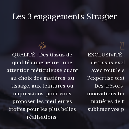
Les 3 engagements Stragier
C9375 - C9375
09699 - 09699
09606 - 09606
09992 - 09992
QUALITÉ : Des tissus de
EXCLUSIVITÉ : U
09853 - 09853
09649 - 09649
qualité supérieure ; une
de tissus exclu
attention méticuleuse quant
avec tout le sa
09618 - 09618
C9939 - C9939
au choix des matières, au
l'expertise texti
tissage, aux teintures ou
Des trésors te
impressions, pour vous
innovations tech
09674 - 09674
09149 - 09149
proposer les meilleures
matières de tr
étoffes pour les plus belles
sublimer vos pro
Y1555 - Y1555
09155 - 09155
réalisations.