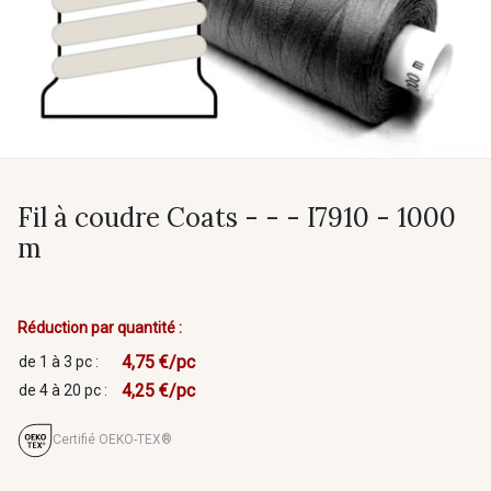
Fil à coudre Coats - - - I7910 - 1000
m
Réduction par quantité :
4,75 €/pc
de 1 à 3 pc :
4,25 €/pc
de 4 à 20 pc :
Certifié OEKO-TEX®