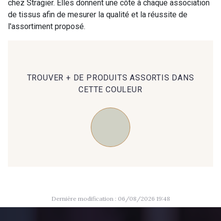
chez Stragier. Elles donnent une côte à chaque association
09984 - 09984
09971 - 09971
de tissus afin de mesurer la qualité et la réussite de
l'assortiment proposé.
09864 - 09864
00229 - 00229
C9945 - C9945
09963 - 09963
TROUVER + DE PRODUITS ASSORTIS DANS
CETTE COULEUR
09491 - 09491
09671 - 09671
09666 - 09666
09582 - 09582
09685 - 09685
09635 - 09635
Dernière modification : 06/08/2026 19:48
09493 - 09493
09390 - 09390