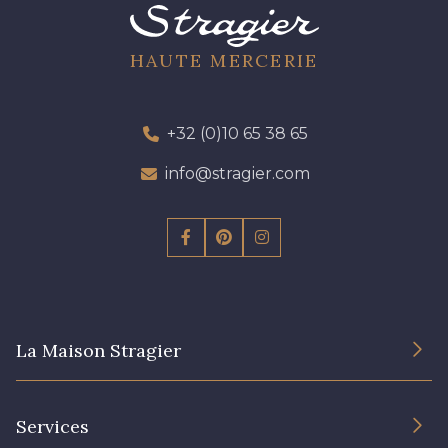
01111 - 01111
Y1554 - Y1554
HAUTE MERCERIE
08163 - 08163
064YR - 064YR
+32 (0)10 65 38 65
info@stragier.com
08168 - 08168
08201 - 08201
08223 - 08223
08178 - 08178
08135 - 08135
08203 - 08203
La Maison Stragier
08313 - 08313
08303 - 08303
L’entreprise
Services