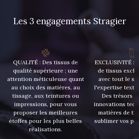
8223 - Amande
8418 - Beige Chamois
Les 3 engagements Stragier
8383 - Beige
8335 - Sésame
8339 - Grège
8579 - Grège taupé
QUALITÉ : Des tissus de
EXCLUSIVITÉ : U
qualité supérieure ; une
de tissus exclu
9180 - Ciment
8513 - Esprit de vert
attention méticuleuse quant
avec tout le sa
au choix des matières, au
l'expertise texti
5767 - Noisettes
8561 - Vert de gris bruni
tissage, aux teintures ou
Des trésors te
impressions, pour vous
innovations tech
proposer les meilleures
matières de tr
8934 - Vin Bruni
8548 - Brun Cookie
étoffes pour les plus belles
sublimer vos pro
réalisations.
8777 - Rouille Brunie
8762 - Terre Brune