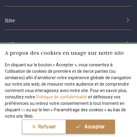
Engagement durable et certificats
Conditions générales de vente
Nous contacter
1472 - Moutarde
6396 - Menthe Pastel
Site
Paramétrage des cookies
Services aux professionnels
Magasins
5744 - Olive Mure
5521 - Résine Verte
Chéques cadeaux
Aide
Prix réduits
A propos des cookies en usage sur notre site
9864 - Olive Noire
6957 - Vert Canard
Magazine
Livraison : France, Belgique, International
En cliquant sur le bouton « Accepter », vous consentez à
Menu
l'utilisation de cookies de première et de tierce parties (ou
Retours & réclamations
similaires) afin d'améliorer votre expérience globale de navigation
5153 - Vert d'eau
6642 - Vert Lagon
sur notre site web, de mesurer notre audience et de comprendre
FAQ - Questions fréquentes
Tous nos tissus
comment vous interagissez avec notre site. Pour en savoir plus,
FR
EN
Modes de paiements
Magazine
consultez notre
Politique de confidentialité
et définissez vos
5175 - Vert Paon
5198 - Vert Golf
préférences ou retirez votre consentement à tout moment en
cliquant
ici
ou sur le lien « Paramétrage des cookies » au bas de
notre site Web.
5123 - Vert
5367 - Vert Jasmin
Conditions générales de vente
Politique de confidentialité
Refuser
Accepter
Paramétrage des cookies
A & C Stragier s.r.l.
BE 0772 618 163