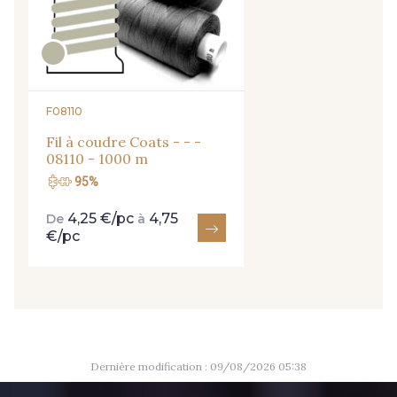
9824 - Gris Gargouille
9984 - Gris Plomb
8135 - Vanille
8201 - Ecru
F08110
Fil à coudre Coats - - -
08110 - 1000 m
8163 - Crème
1712 - Blanc
95%
4,25 €/pc
4,75
De
à
2710 - Ivoire
2370 - Beige Curry
€/pc
8320 - Beige Sable
8542 - Beige chaud
8303 - Ficelle
8541 - Camel clair
Dernière modification : 09/08/2026 05:38