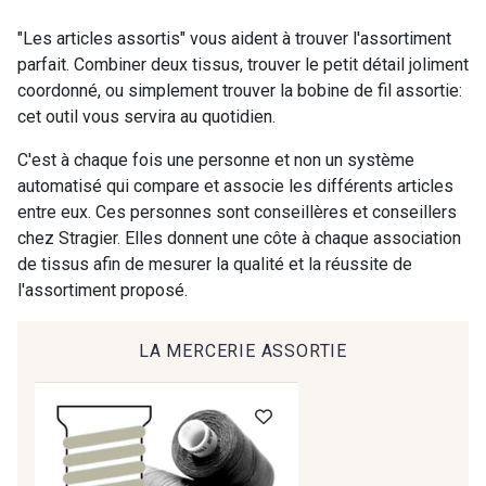
9118 - Blanc d'os
9971 - Mouette foncée
"Les articles assortis" vous aident à trouver l'assortiment
parfait. Combiner deux tissus, trouver le petit détail joliment
coordonné, ou simplement trouver la bobine de fil assortie:
9194 - Gris Perle
9612 - Gris beige
cet outil vous servira au quotidien.
C'est à chaque fois une personne et non un système
9992 - Gris Vetiver
9853 - Gris Fusil
automatisé qui compare et associe les différents articles
entre eux. Ces personnes sont conseillères et conseillers
chez Stragier. Elles donnent une côte à chaque association
9390 - Gris Mercure
9491 - Gris Silex
de tissus afin de mesurer la qualité et la réussite de
l'assortiment proposé.
9666 - Gris moyen
9685 - Graphite
LA MERCERIE ASSORTIE
9905 - Anthracite
9138 - Gris clair
9391 - Gris Bruine
9404 - Gris frais