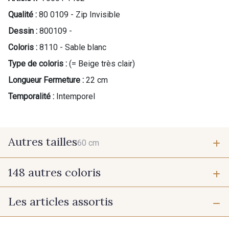
Qualité :
80 0109 - Zip Invisible
Dessin :
800109 -
Coloris :
8110 - Sable blanc
Type de coloris :
(= Beige très clair)
Longueur Fermeture :
22 cm
Temporalité :
Intemporel
Autres tailles
60 cm
148 autres coloris
60 cm
Les articles assortis
9975 - Noir Jet
9700 - Noir